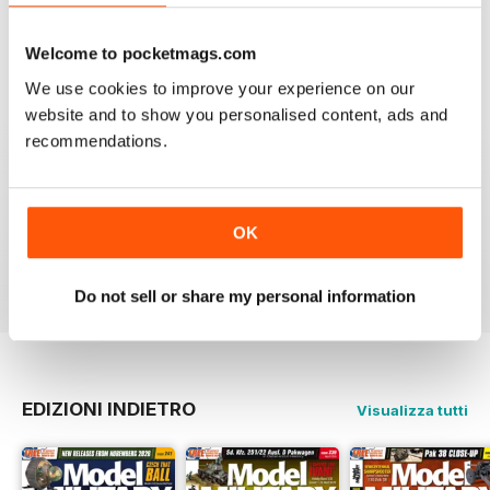
Welcome to pocketmags.com
ONLY MAG
We use cookies to improve your experience on our
Very excellent new magazine. I only get the AFV
website and to show you personalised content, ads and
edition and love it. Its full of all kinds of info I can use
on a daily basis.
recommendations.
I recommend this magazine to any and all modellers
who want a quality product and not waste there money
on a magazine that is chock full of advertisements and
short on articles
OK
Recensito 03 novembre 2011
Do not sell or share my personal information
EDIZIONI INDIETRO
Visualizza tutti