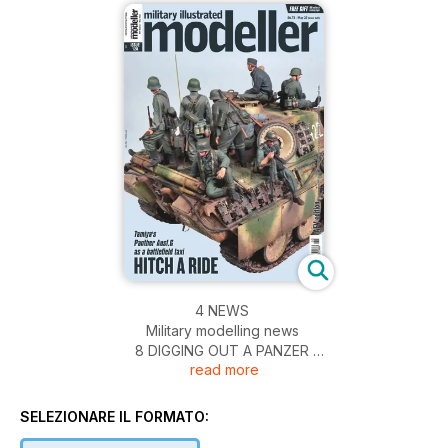
4 NEWS
Military modelling news
8 DIGGING OUT A PANZER
read more
IN BERLIN
An evocative post-war scene in Berlin in 1:35
18 PREPARING THE
SELEZIONARE IL FORMATO:
HEULENDE KUH