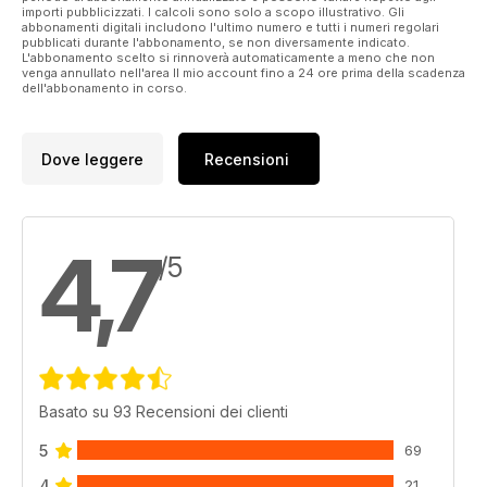
importi pubblicizzati. I calcoli sono solo a scopo illustrativo. Gli
Sauveur le Vicomte
abbonamenti digitali includono l'ultimo numero e tutti i numeri regolari
54 RED ARMY REPLENISHER
pubblicati durante l'abbonamento, se non diversamente indicato.
L'abbonamento scelto si rinnoverà automaticamente a meno che non
Ark Models 1:35 WW2 Soviet BZ-ZiS-5 fuel
venga annullato nell'area Il mio account fino a 24 ore prima della scadenza
truck
dell'abbonamento in corso.
60 BOOK REVIEWS
Military modelling-related book reviews
62 ORDNANCE DEPOT
Dove leggere
Recensioni
New and recent accessory sets
and modelling materials
66 SIGN OFF
Osttruppen in La Haye du
4,7
Puits, Normandy
/5
Basato su 93 Recensioni dei clienti
5
69
4
21