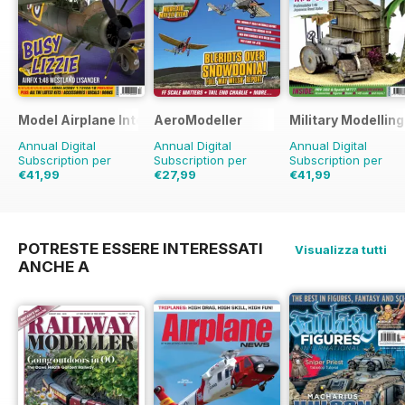
Model Airplane International
AeroModeller
Military Modellin
Annual Digital
Annual Digital
Annual Digital
Subscription per
Subscription per
Subscription per
€41,99
€27,99
€41,99
€71.88
Risparmio
42%
€71.88
Risparmio
61%
€77.87
Risparmio
46%
POTRESTE ESSERE INTERESSATI
Visualizza tutti
ANCHE A