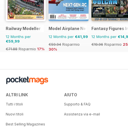
Railway Modeller
Model Airplane News
Fantasy Figures I
12 Months per
12 Months per
€41,99
12 Months per
€14,
€59,99
€59.94
Risparmio
€19.96
Risparmio
2
€71.88
Risparmio
17%
30%
ALTRI LINK
AIUTO
Tutti i titoli
Supporto & FAQ
Nuovi titoli
Assistenza via e-mail
Best Selling Magazines