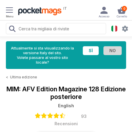
IT
0
Menu
Accesso
Carrello
Attualmente si sta visualizzando la
versione Italy del sito.
Volete passare al vostro sito
locale?
<
Ultima edizione
MIM: AFV Edition Magazine
128 Edizione
posteriore
English
93
Recensioni