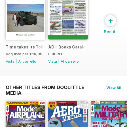
+
See All
Time takes its Toll AFV
ADH Books Catalogue
Acquista per
€16,99
LIBERO
Vista
|
Al carrello
Vista
|
Al carrello
OTHER TITLES FROM DOOLITTLE
View All
MEDIA