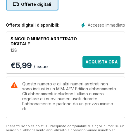
Sd.Kfz.251/1 Ausf.C ‘Wurfrahmen 40’
Offerte digitali
20 “HERR LOUIS
ZIMMER PRESENTS
HIS MAGNETIC-MINE
RESISTANT COATING...”
Accesso immediato
Offerte digitali disponibili:
Zimmerit is applied to Dragon’s 1:35
Sturmpanzer IV
SINGOLO NUMERO ARRETRATO
26 WHICH WAY TO TURN?
DIGITALE
GIs in Saint-Malo
128
COVER STORY
28 RIDERS ON THE TURM
ACQUISTA ORA
€
5,99
Updating Tamiya’s 1993 1:35 Panther Ausf.G
/ issue
38 RECON AT THE
CROSSROADS, METZ,
NOVEMBER 1944
Questo numero e gli altri numeri arretrati non
Takom’s 1:35 Jeep in an atmospheric scene
sono inclusi in un MIM: AFV Edition abbonamento.
Gli abbonamenti includono l'ultimo numero
44 MINIART PREVIEWS
regolare e i nuovi numeri usciti durante
Two excellent 1:35 kits from Ukraine
l'abbonamento e partono da un prezzo minimo
46 RHINOCEROS RUNNER
di
Photo references: Sd.Kfz 164 Nashorn
52 NICE LITTLE RUNNER,
LIKE NEW
I risparmi sono calcolati sull'acquisto comparabile di singoli numeri su un
An almost-new Steyr 1500A near Saint
periodo di abbonamento annualizzato e possono variare rispetto agli