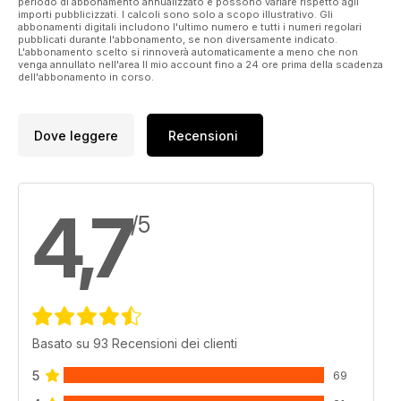
periodo di abbonamento annualizzato e possono variare rispetto agli
importi pubblicizzati. I calcoli sono solo a scopo illustrativo. Gli
62 OLIVE DRAB AND ITS MANY SHADES
abbonamenti digitali includono l'ultimo numero e tutti i numeri regolari
Which olive-drab is the correct colour for models?
pubblicati durante l'abbonamento, se non diversamente indicato.
L'abbonamento scelto si rinnoverà automaticamente a meno che non
66 SIGN OFF
venga annullato nell'area Il mio account fino a 24 ore prima della scadenza
Dioramas to build before you die…
dell'abbonamento in corso.
Dove leggere
Recensioni
4,7
/5
Basato su 93 Recensioni dei clienti
5
69