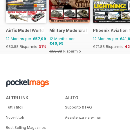
Airfix Model World
Military Modelcraft International
Phoenix Aviation 
12 Months per
€57,99
12 Months per
12 Months per
€41,
€46,99
€83.88
Risparmio
31%
€71.88
Risparmio
4
€59.88
Risparmio
22%
ALTRI LINK
AIUTO
Tutti i titoli
Supporto & FAQ
Nuovi titoli
Assistenza via e-mail
Best Selling Magazines