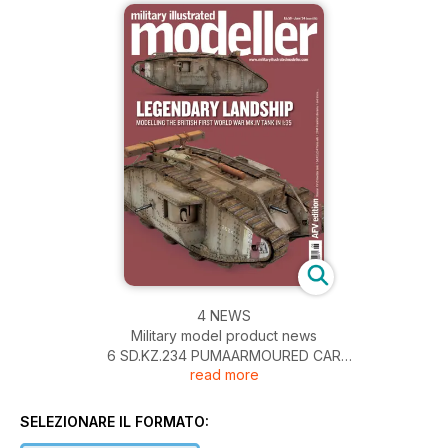
4 NEWS
Military model product news
6 SD.KZ.234 PUMAARMOURED CAR
read more
Reference images for the Sd.Kfz.234/2 ‘Puma’
14 ORDNANCE DEPOT
New and recent accessory sets and modelling materials
SELEZIONARE IL FORMATO:
16 BTR-50PK – FLOATING PEOPLE CARRIER