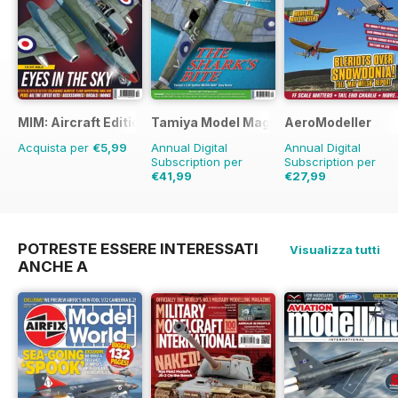
MIM: Aircraft Edition
Tamiya Model Magazine
AeroModeller
Acquista per
€5,99
Annual Digital
Annual Digital
Subscription per
Subscription per
€41,99
€27,99
€71.88
Risparmio
42%
€71.88
Risparmio
61
POTRESTE ESSERE INTERESSATI
Visualizza tutti
ANCHE A