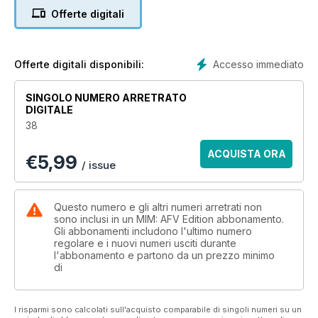
Trumpeter’s 1:35 BTR-50PK in the Egyptian Army
Offerte digitali
22 Götterdämmerung;
FRANKFURT 1944
The creation of a dramatic, multi-level diorama
depicting a scene from Frankfurt 1944
Accesso immediato
Offerte digitali disponibili:
29 BEVERLY GUNTRUCK
Italeri 1:35 M923 Big Foot guntruck
SINGOLO NUMERO ARRETRATO
32 LEGENDARY LANDSHIP OF THE GREAT WAR
DIGITALE
Some strategic enhancements are made to Emhar’s 1:35
38
British Mark IV tank
40 MUNGA; ‘MEHRZWECK UNIVERSAL GELÄNDEWAGEN MIT
ACQUISTA ORA
€
5,99
ALLRADANTRIEB’
/ issue
Photo-references for the Cold War West German DKW
‘MUNGA’ utility vehicle
44 EXPERIMENTAL CAMOUFLAGE, FRENCH STYLE!
Questo numero e gli altri numeri arretrati non
Takom’s 1:35 St Chamond WW1 French tank
sono inclusi in un MIM: AFV Edition abbonamento.
Gli abbonamenti includono l'ultimo numero
52 THE TANK WITH NO NAME
regolare e i nuovi numeri usciti durante
The construction, painting and weathering of Trumpeter’s 1:35
l'abbonamento e partono da un prezzo minimo
KV-2
di
58 BRADLEY URBAN SURVIVABILITY KIT
Meng 1:35 US Army M2A3 Bradley BUSK III
60 BOOK REVIEWS
I risparmi sono calcolati sull'acquisto comparabile di singoli numeri su un
Panzer Crew Uniforms