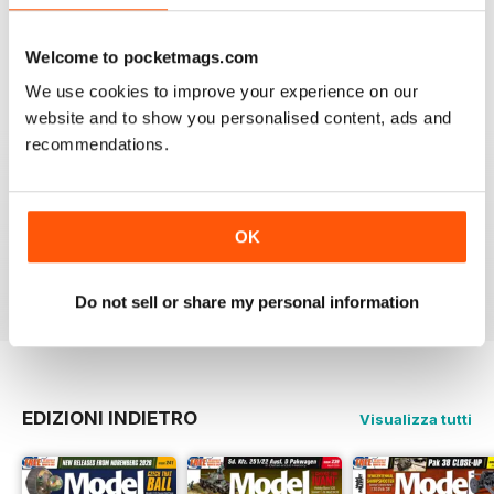
Welcome to pocketmags.com
ONLY MAG
We use cookies to improve your experience on our
Very excellent new magazine. I only get the AFV
website and to show you personalised content, ads and
edition and love it. Its full of all kinds of info I can use
on a daily basis.
recommendations.
I recommend this magazine to any and all modellers
who want a quality product and not waste there money
on a magazine that is chock full of advertisements and
OK
short on articles
Recensito 03 novembre 2011
Do not sell or share my personal information
EDIZIONI INDIETRO
Visualizza tutti