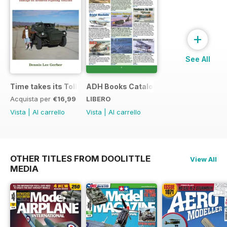
+
See All
Time takes its Toll AFV
ADH Books Catalogue
Acquista per
€16,99
LIBERO
Vista
|
Al carrello
Vista
|
Al carrello
OTHER TITLES FROM DOOLITTLE
View All
MEDIA