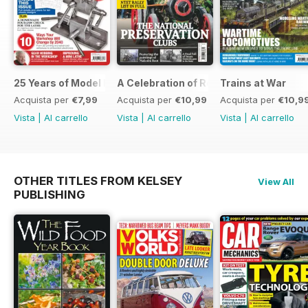
25 Years of Model Engineers Workshop Special
A Celebration of Road Steam
Trains at War
Acquista per
€7,99
Acquista per
€10,99
Acquista per
€10,9
Vista
|
Al carrello
Vista
|
Al carrello
Vista
|
Al carrello
OTHER TITLES FROM KELSEY
View All
PUBLISHING