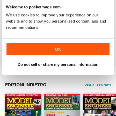
Welcome to pocketmags.com
We use cookies to improve your experience on our
website and to show you personalised content, ads and
MODEL ENGINEER
recommendations.
Have now got used to my subscription being covered
to digital and all is well here in Sydney
thank you.
OK
Recensito 04 giugno 2020
Do not sell or share my personal information
EDIZIONI INDIETRO
Visualizza tutti