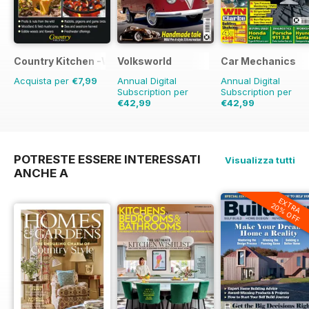
Country Kitchen -Wild Food Yr Bk
Volksworld
Car Mechanics
Acquista per
€7,99
Annual Digital
Annual Digital
Subscription per
Subscription per
€42,99
€42,99
€71.88
Risparmio
40%
€59.88
Risparmio
28%
POTRESTE ESSERE INTERESSATI
Visualizza tutti
ANCHE A
EXTRA
20% OFF