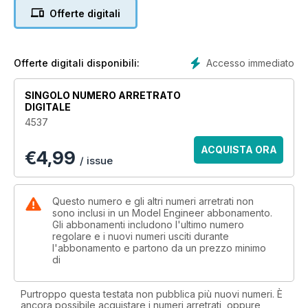
existing locomotive designs to create a new outline.
Offerte digitali
Roger Backhouse visits Tower Bridge and investigates the
Armstrong influence - the work of the beautifully preserved
hydraulic engine.
Accesso immediato
Offerte digitali disponibili:
The Editor reports on more of the award winning entries at
SINGOLO NUMERO ARRETRATO
the recent Doncaster Show and features one model from the
DIGITALE
Guild of Model Wheelwrights on the cover of this issue.
4537
Dr. Michael Ackerman has been considering the conventions
ACQUISTA ORA
€
4,99
of miniature magnetos and gives some thought to a new
/ issue
design.
Mike Haughton had always had a hankering for a powered
Questo numero e gli altri numeri arretrati non
shaper then one came his way. After some minor restoration
sono inclusi in un Model Engineer abbonamento.
Gli abbonamenti includono l'ultimo numero
he assesses its value as an addition to his workshop.
regolare e i nuovi numeri usciti durante
l'abbonamento e partono da un prezzo minimo
The late Peter Southworth’s article looks in more detail at the
di
benefits of the Corliss valve to the textile mill engine and
reflects on time spent observing Agnes, a Pollit & Wigzell
Purtroppo questa testata non pubblica più nuovi numeri. È
‘three rod’ engine - a design unique to this manufacturer.
ancora possibile acquistare i numeri arretrati, oppure