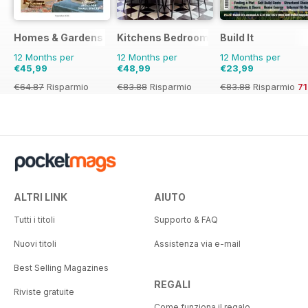
Homes & Gardens
Kitchens Bedrooms & Bathrooms mag
Build It
12 Months per
12 Months per
12 Months per
€45,99
€48,99
€23,99
€64.87
Risparmio
€83.88
Risparmio
€83.88
Risparmio
7
29%
42%
ALTRI LINK
AIUTO
Tutti i titoli
Supporto & FAQ
Nuovi titoli
Assistenza via e-mail
Best Selling Magazines
REGALI
Riviste gratuite
Come funziona il regalo