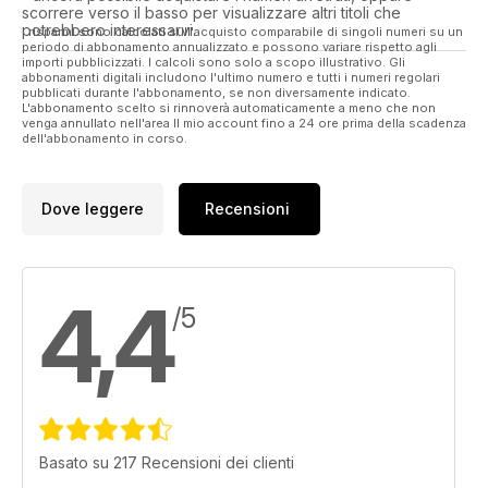
scorrere verso il basso per visualizzare altri titoli che
The Index to volume 216 occupies the centre pages this time
potrebbero interessarvi.
I risparmi sono calcolati sull'acquisto comparabile di singoli numeri su un
and Mick Knights brings his article on the construction of
periodo di abbonamento annualizzato e possono variare rispetto agli
importi pubblicizzati. I calcoli sono solo a scopo illustrativo. Gli
‘Mastiff Plu’ to a close by holding his breath and starting it
abbonamenti digitali includono l'ultimo numero e tutti i numeri regolari
running. A little time spent solving a couple of teething
pubblicati durante l'abbonamento, se non diversamente indicato.
L'abbonamento scelto si rinnoverà automaticamente a meno che non
troubles and it’s away…!
venga annullato nell'area Il mio account fino a 24 ore prima della scadenza
dell'abbonamento in corso.
Dove leggere
Recensioni
4,4
/5
Basato su 217 Recensioni dei clienti