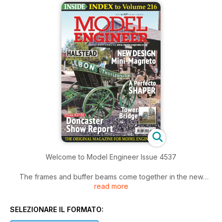
Welcome to Model Engineer Issue 4537
The frames and buffer beams come together in the new
read more
series describing Halstead, an attractive 2-4-2 passenger
tank locomotive. Not quite a ‘step-by-step’ construction
series - (Terry assumes that you have made a locomotive
SELEZIONARE IL FORMATO:
before) but a thorough description of the adaptation of pre-