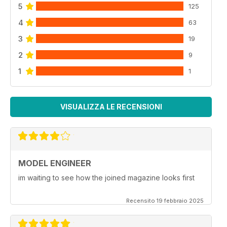
5
125
4
63
3
19
2
9
1
1
VISUALIZZA LE RECENSIONI
MODEL ENGINEER
im waiting to see how the joined magazine looks first
Recensito 19 febbraio 2025