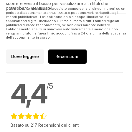
scorrere verso il basso per visualizzare altri titoli che
potrebbero interessarvi.
I risparmi sono calcolati sull'acquisto comparabile di singoli numeri su un
periodo di abbonamento annualizzato e possono variare rispetto agli
importi pubblicizzati. I calcoli sono solo a scopo illustrativo. Gli
abbonamenti digitali includono l'ultimo numero e tutti i numeri regolari
pubblicati durante l'abbonamento, se non diversamente indicato.
L'abbonamento scelto si rinnoverà automaticamente a meno che non
venga annullato nell'area Il mio account fino a 24 ore prima della scadenza
dell'abbonamento in corso.
Dove leggere
Recensioni
4,4
/5
Basato su 217 Recensioni dei clienti