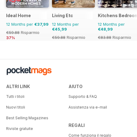
Ideal Home
Living Etc
Kitchens Bedroo
12 Months per
€37,99
12 Months per
12 Months per
€45,99
€48,99
€59.88
Risparmio
€59.88
Risparmio
€83.88
Risparmio
37%
23%
42%
ALTRI LINK
AIUTO
Tutti i titoli
Supporto & FAQ
Nuovi titoli
Assistenza via e-mail
Best Selling Magazines
REGALI
Riviste gratuite
Come funziona il regalo