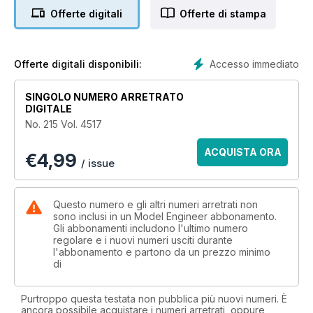
the saddle tank locomotive and the Bristol SMEE’s Bob Lilley
Offerte digitali
Offerte di stampa
writes about the making of a 5 inch gauge, strong and relible
passenger hauler, ideal for a busy revenue earning
passenger railway.
Leyland SMEE celebrated their 60th Anniversary with a great
Accesso immediato
Offerte digitali disponibili:
turn out of visiting engines and Lee Worthington has plenty of
photographs.
SINGOLO NUMERO ARRETRATO
Jacques Maurel has been ‘taming’ his drilling machine vice
DIGITALE
and explains the benefits of following his suggestion.
No. 215 Vol. 4517
"
ACQUISTA ORA
€
4,99
/ issue
Questo numero e gli altri numeri arretrati non
sono inclusi in un Model Engineer abbonamento.
Gli abbonamenti includono l'ultimo numero
regolare e i nuovi numeri usciti durante
l'abbonamento e partono da un prezzo minimo
di
Purtroppo questa testata non pubblica più nuovi numeri. È
ancora possibile acquistare i numeri arretrati, oppure