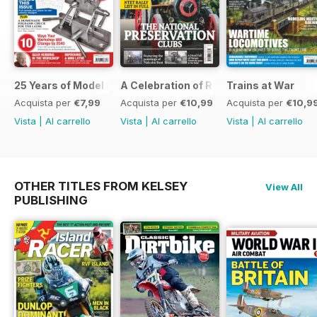
25 Years of Model Engineers Workshop Special
A Celebration of Road Steam
Trains at War
Acquista per
€7,99
Acquista per
€10,99
Acquista per
€10,9
Vista
|
Al carrello
Vista
|
Al carrello
Vista
|
Al carrello
OTHER TITLES FROM KELSEY
View All
PUBLISHING