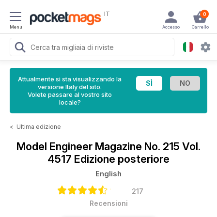
IT
0
Menu
Accesso
Carrello
Attualmente si sta visualizzando la
versione Italy del sito.
Volete passare al vostro sito
locale?
<
Ultima edizione
Model Engineer Magazine
No. 215 Vol.
4517 Edizione posteriore
English
217
Recensioni