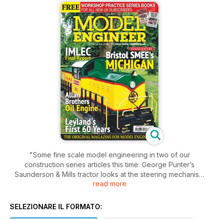
"Some fine scale model engineering in two of our
construction series articles this time: George Punter’s
Saunderson & Mills tractor looks at the steering mechanism
read more
and Frank Cruickshank, in his series on the Allan Brothers’
Lampless Oil Engine, makes the cylinder and crankshaft.
Terence Holland makes progress with the WW1 Barclay Well
SELEZIONARE IL FORMATO:
Tanks, Henry Wood starts on the construction of the cab of