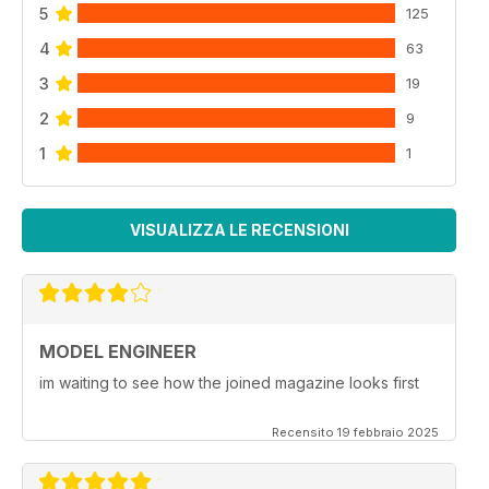
5
125
4
63
3
19
2
9
1
1
VISUALIZZA LE RECENSIONI
MODEL ENGINEER
im waiting to see how the joined magazine looks first
Recensito 19 febbraio 2025