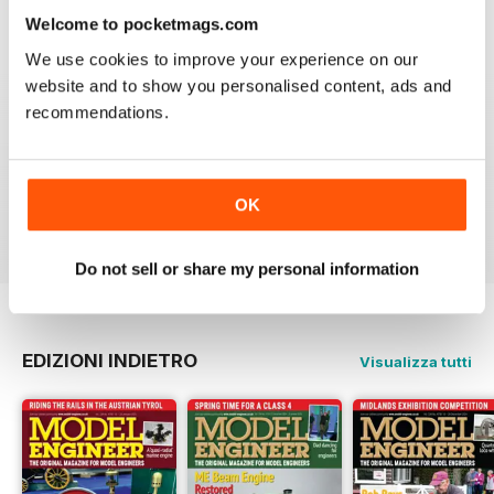
Welcome to pocketmags.com
We use cookies to improve your experience on our
website and to show you personalised content, ads and
MODEL ENGINEER
recommendations.
Have now got used to my subscription being covered
to digital and all is well here in Sydney
thank you.
OK
Recensito 04 giugno 2020
Do not sell or share my personal information
EDIZIONI INDIETRO
Visualizza tutti