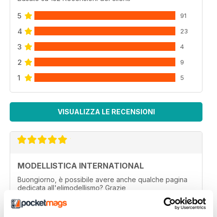
5
91
4
23
3
4
2
9
1
5
VISUALIZZA LE RECENSIONI
MODELLISTICA INTERNATIONAL
Buongiorno, è possibile avere anche qualche pagina
dedicata all'elimodellismo? Grazie
Recensito 01 settembre 2020