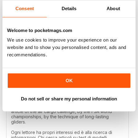
Consent
Details
About
MODELLISTICA INTERNATIONAL
Welcome to pocketmags.com
Great
We use cookies to improve your experience on our
Recensito 01 aprile 2020
website and to show you personalised content, ads and
recommendations.
MODELLISTICA INTERNATIONAL
OK
Each reader has their own interests and is looking for
information. Those looking for articles on commercial
model tests, those interested in activities on the
Do not sell or share my personal information
competition fields. I was pleasantly surprised by the
reading of the tips dedicated to aerobatics, by the
article of the air cargo callenge, by the F3A world
championships, by the technique of long-lasting
gliders.
Ogni lettore ha propri interessi ed è alla ricerca di
informazioni. Chi cerca articoli su test di modelli