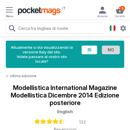
IT
0
Menu
Accesso
Carrello
Attualmente si sta visualizzando la
versione Italy del sito.
Volete passare al vostro sito
locale?
<
Ultima edizione
Modellistica International Magazine
Modellistica Dicembre 2014 Edizione
posteriore
English
132
Recensioni