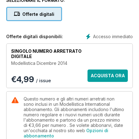
SELEZIONARE IL FORMATO:
Reportage
JetPower 2014 - la più grande manifestazione di jet al mondo!
Offerte digitali
Elicotteri
Seconda parte del Bell AH-1W SuperCobra
Accesso immediato
Offerte digitali disponibili:
Scuola di volo
Il corso jet della Marco Benincasa Flight School
SINGOLO NUMERO ARRETRATO
DIGITALE
E tanti altri articoli!!!!
Modellistica Dicembre 2014
ACQUISTA ORA
€
4,99
/ issue
Questo numero e gli altri numeri arretrati non
sono inclusi in un Modellistica International
abbonamento. Gli abbonamenti includono l'ultimo
numero regolare e i nuovi numeri usciti durante
l'abbonamento e partono da un prezzo minimo
di
€3,66
per numero . Se volete abbonarvi, date
un'occhiata al nostro sito web
Opzioni di
abbonamento