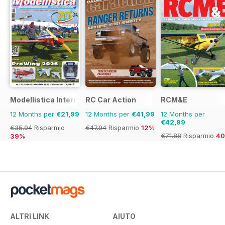
Modellistica International
RC Car Action
RCM&E
12 Months per
€21,99
12 Months per
€41,99
12 Months per
€42,99
€35.94
Risparmio
€47.94
Risparmio
12%
€71.88
Risparmio
4
39%
ALTRI LINK
AIUTO