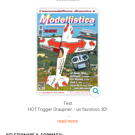
Test
HOTTrigger Graupner - un favoloso 3D!
read more
Tecnica
Note sulle riproduzioni - 2ª Parte