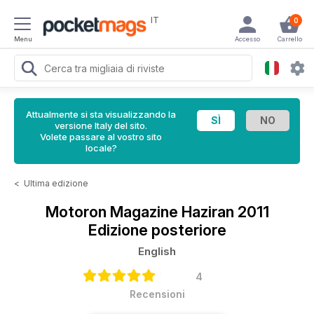
IT
0
Menu
Accesso
Carrello
Attualmente si sta visualizzando la
versione Italy del sito.
Volete passare al vostro sito
locale?
<
Ultima edizione
Motoron Magazine
Haziran 2011
Edizione posteriore
English
4
Recensioni