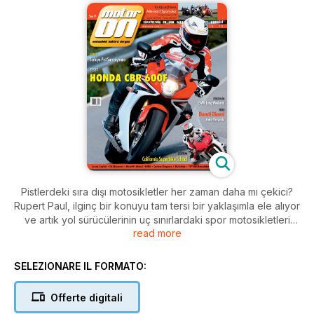
Pistlerdeki sıra dışı motosikletler her zaman daha mı çekici?
Rupert Paul, ilginç bir konuyu tam tersi bir yaklaşımla ele alıyor
ve artık yol sürücülerinin uç sınırlardaki spor motosikletleri
read more
reddettiklerini vurguluyor. Peki son yıllarda buna neden olan
gelişmeler neydi? Ayrıntıları Haziran sayısında…
SELEZIONARE IL FORMATO:
Aynı anda hem iyi bir spor motosiklet hem de üstün
meziyetlere sahip bir yol motosikleti olmak mümkün mü? Bu
Offerte digitali
ay, Triumph Daytona 675R, Suzuki GSX-R750 ve Ducati 848