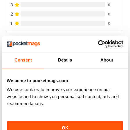
3
0
2
0
1
0
VISUALIZZA LE RECENSIONI
Consent
Details
About
RUSSIAN MOTORSPORTS MAG
Welcome to pocketmags.com
Russian Motorsports Mag - fascinating insight into the
sport in Russia, Russian perspectives.
We use cookies to improve your experience on our
website and to show you personalised content, ads and
Recensito 07 luglio 2019
recommendations.
OK