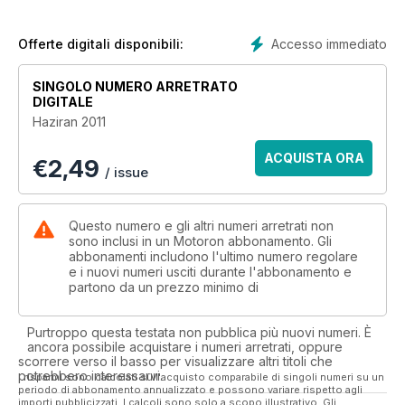
Evo hem mükemmel bir spor motosiklet hem de zorlu yolların
vazgeçilmezi olmak için mücadele ediyorlar. Bu büyük
çekişmede nelere dikkat edilmeli, nasıl karar verilmeli?
Accesso immediato
Offerte digitali disponibili:
Bir gece sürüşünde Ducati Diavel ve Kawasaki ZZR1400 karşı
SINGOLO NUMERO ARRETRATO
karşıya… Sizce hangisi bu işin üstesinden gelmiştir?
DIGITALE
Tahminleriniz doğru olamayabilir, en iyisi Haziran sayısına bir
Haziran 2011
göz atmak.
ACQUISTA ORA
€
2,49
Dönüşü muhteşem mi oldu? Honda’nın F serisi ile olan ilişkisi
/ issue
CBR 600F ile yeniden canlandı. Tutkunları, bu sefer farklı bir
CBR 600 F ile karşılaşacaklar. Honda’nın CBR 600F ile
yakaladığı yeni yaklaşımları merak edenler, Haziran sayısını
Questo numero e gli altri numeri arretrati non
kaçırmayın…
sono inclusi in un Motoron abbonamento. Gli
abbonamenti includono l'ultimo numero regolare
e i nuovi numeri usciti durante l'abbonamento e
partono da un prezzo minimo di
Purtroppo questa testata non pubblica più nuovi numeri. È
ancora possibile acquistare i numeri arretrati, oppure
scorrere verso il basso per visualizzare altri titoli che
potrebbero interessarvi.
I risparmi sono calcolati sull'acquisto comparabile di singoli numeri su un
periodo di abbonamento annualizzato e possono variare rispetto agli
importi pubblicizzati. I calcoli sono solo a scopo illustrativo. Gli