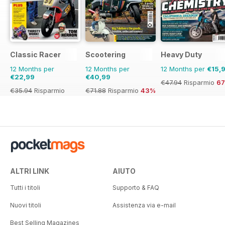
Classic Racer
Scootering
Heavy Duty
12 Months per
12 Months per
12 Months per
€15,
€22,99
€40,99
€47.94
Risparmio
6
€35.94
Risparmio
€71.88
Risparmio
43%
36%
ALTRI LINK
AIUTO
Tutti i titoli
Supporto & FAQ
Nuovi titoli
Assistenza via e-mail
Best Selling Magazines