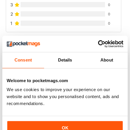
3
0
2
0
1
0
VISUALIZZA LE RECENSIONI
Consent
Details
About
RUSSIAN MOTORSPORTS MAG
Welcome to pocketmags.com
Russian Motorsports Mag - fascinating insight into the
sport in Russia, Russian perspectives.
We use cookies to improve your experience on our
website and to show you personalised content, ads and
Recensito 07 luglio 2019
recommendations.
OK