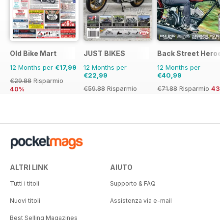
Old Bike Mart
JUST BIKES
Back Street Hero
12 Months per
€17,99
12 Months per
12 Months per
€22,99
€40,99
€29.88
Risparmio
€59.88
Risparmio
€71.88
Risparmio
4
40%
62%
ALTRI LINK
AIUTO
Tutti i titoli
Supporto & FAQ
Nuovi titoli
Assistenza via e-mail
Best Selling Magazines