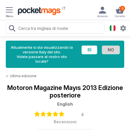
IT
0
Menu
Accesso
Carrello
Attualmente si sta visualizzando la
versione Italy del sito.
Volete passare al vostro sito
locale?
<
Ultima edizione
Motoron Magazine
Mayıs 2013 Edizione
posteriore
English
4
Recensioni