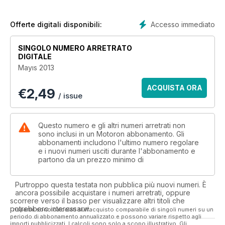
Accesso immediato
Offerte digitali disponibili:
SINGOLO NUMERO ARRETRATO
DIGITALE
Mayıs 2013
ACQUISTA ORA
€
2,49
/ issue
Questo numero e gli altri numeri arretrati non
sono inclusi in un Motoron abbonamento. Gli
abbonamenti includono l'ultimo numero regolare
e i nuovi numeri usciti durante l'abbonamento e
partono da un prezzo minimo di
Purtroppo questa testata non pubblica più nuovi numeri. È
ancora possibile acquistare i numeri arretrati, oppure
scorrere verso il basso per visualizzare altri titoli che
potrebbero interessarvi.
I risparmi sono calcolati sull'acquisto comparabile di singoli numeri su un
periodo di abbonamento annualizzato e possono variare rispetto agli
importi pubblicizzati. I calcoli sono solo a scopo illustrativo. Gli