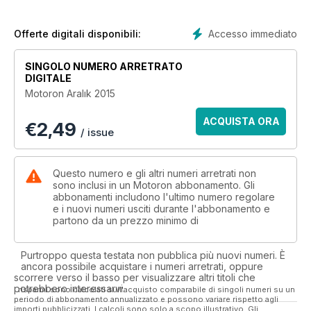
42. Fuar: Eicma Fuarı'ndan 2016 Modeller
78. Test: 2016 BMW C 650 Sport & C 650 GT
74. 2Enduro: Cunda Kampı
Accesso immediato
Offerte digitali disponibili:
84. Pervin Ozulu: Çay İçin Rize Gezisi
90. Röportaj: TMF Başkanı; Bekir Yunus Uçar
SINGOLO NUMERO ARRETRATO
92. Röportaj: Intercity İstanbul Park Satış ve Pazarlama
DIGITALE
Direktörü;
Motoron Aralık 2015
Sadi Hezber
94. Röportaj: Türkiye Pist Şampiyonası Yarışçıları
ACQUISTA ORA
€
2,49
96. “0” Km Motosiklet Fiyat Listesi Ve Teknik Özellikler
/ issue
Questo numero e gli altri numeri arretrati non
sono inclusi in un Motoron abbonamento. Gli
abbonamenti includono l'ultimo numero regolare
e i nuovi numeri usciti durante l'abbonamento e
partono da un prezzo minimo di
Purtroppo questa testata non pubblica più nuovi numeri. È
ancora possibile acquistare i numeri arretrati, oppure
scorrere verso il basso per visualizzare altri titoli che
potrebbero interessarvi.
I risparmi sono calcolati sull'acquisto comparabile di singoli numeri su un
periodo di abbonamento annualizzato e possono variare rispetto agli
importi pubblicizzati. I calcoli sono solo a scopo illustrativo. Gli