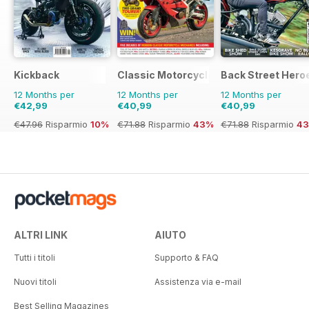
Kickback
Classic Motorcycle Mechanics
Back Street Hero
12 Months per
12 Months per
12 Months per
€42,99
€40,99
€40,99
€47.96
Risparmio
10%
€71.88
Risparmio
43%
€71.88
Risparmio
4
ALTRI LINK
AIUTO
Tutti i titoli
Supporto & FAQ
Nuovi titoli
Assistenza via e-mail
Best Selling Magazines