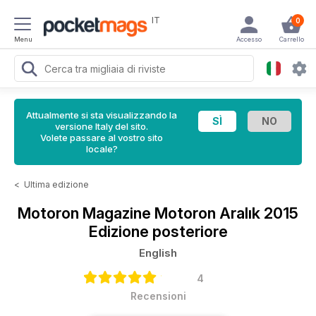
IT
0
Menu
Accesso
Carrello
Attualmente si sta visualizzando la
versione Italy del sito.
Volete passare al vostro sito
locale?
<
Ultima edizione
Motoron Magazine
Motoron Aralık 2015
Edizione posteriore
English
4
Recensioni