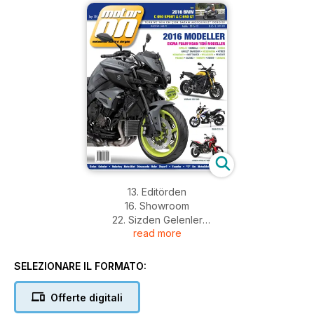
13. Editörden
16. Showroom
22. Sizden Gelenler
read more
30. Haberler: Motosiklet Dünyasında
Neler Oluyor?
34. Prof. Dr. Yavuz Taşkıran: Bugün Pazar!..
SELEZIONARE IL FORMATO:
36. Rauf Gerz: Koruyucu Melekler
38. Pervin Ozulu: Motorcular İnsanları Korkutuyor Mu?
Offerte digitali
40. Röportaj: Çınarlar Motor; İsa Çınar