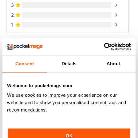
3
0
2
0
1
0
VISUALIZZA LE RECENSIONI
Consent
Details
About
RUSSIAN MOTORSPORTS MAG
Welcome to pocketmags.com
Russian Motorsports Mag - fascinating insight into the
sport in Russia, Russian perspectives.
We use cookies to improve your experience on our
website and to show you personalised content, ads and
Recensito 07 luglio 2019
recommendations.
OK