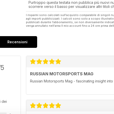
86. Gezi; Pervin Ozulu
Purtroppo questa testata non pubblica più nuovi num
82. Röportaj; Motobulance; Barış Çağlayan
scorrere verso il basso per visualizzare altri titoli
92. “0” Km Motosiklet Fiyat Listesi ve
Teknik Özellikler
I risparmi sono calcolati sull'acquisto comparabile di singoli
agli importi pubblicizzati. I calcoli sono solo a scopo illustrati
pubblicati durante l'abbonamento, se non diversamente indic
venga annullato nell'area Il mio account fino a 24 ore prima d
Recensioni
/5
RUSSIAN MOTORSPORTS MAG
Russian Motorsports Mag - fascinating insight into
 dei