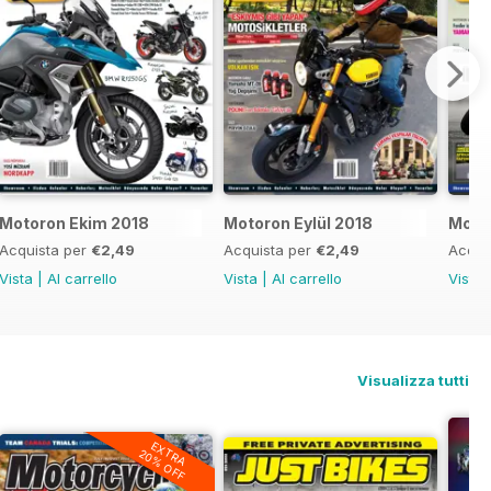
Motoron Ekim 2018
Motoron Eylül 2018
Moto
Acquista per
€2,49
Acquista per
€2,49
Acqui
Vista
|
Al carrello
Vista
|
Al carrello
Vista
Visualizza tutti
EXTRA
20% OFF