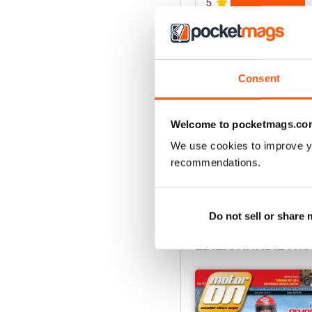
5
4
3
2
Consent
1
Welcome to pocketmags.co
VISUALIZZA LE REC
We use cookies to improve y
recommendations.
Do not sell or share
EDIZIONI INDIETRO