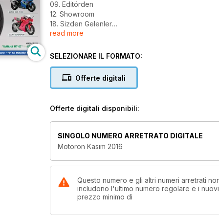
09. Editörden
12. Showroom
18. Sizden Gelenler
read more
26. Haberler
30. Prof. Dr. Yavuz Taşkıran;
Motosiklette Yeni Dönem
SELEZIONARE IL FORMATO:
32. Rauf Gerz;
Almanya'dan İnsan Manzaraları
Offerte digitali
34. Pervin Ozulu;
Bir TV Programımız Olmalı
36. Araştırma; Motosiklet Kazası Sonrası
Offerte digitali disponibili:
Yapılmaması Gerekenler
46. Köln Intermot Fuarı
40. Test; Can-Am / BRP 2017 Off Road
SINGOLO NUMERO ARRETRATO DIGITALE
66. Uzun Dönem Testi;
Motoron Kasım 2016
Lifan KPR 200
68. Karşılaştırma;
Yamaha MT-25 - KTM Duke 390
72. Motoron Garaj;
Questo numero e gli altri numeri arretrati 
includono l'ultimo numero regolare e i nuov
Polini Kit Testi Sonuçları
prezzo minimo di
74. Test: KTM 125 XC-W & 250 EXC
78. Gezi; YoldanÇık