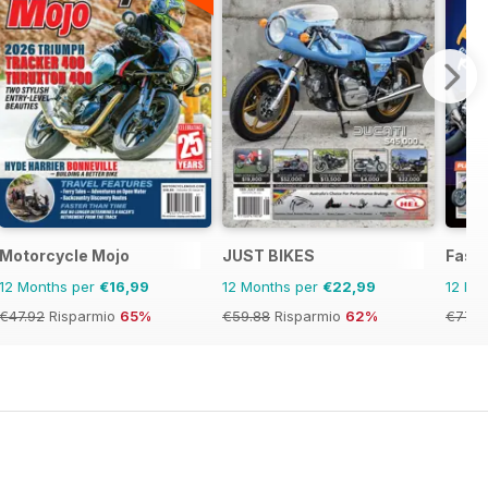
Motorcycle Mojo
JUST BIKES
Fast 
12 Months per
€16,99
12 Months per
€22,99
12 Mo
€47.92
Risparmio
65%
€59.88
Risparmio
62%
€77.8