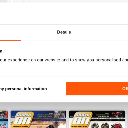
3
APP IYI
1
Çok mutlu
0
0
Details
0
m
good
ENSIONI
our experience on our website and to show you personalised co
 my personal information
O