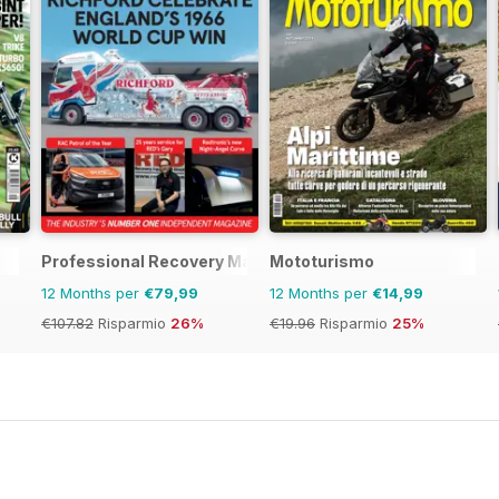
Professional Recovery Magazine
Mototurismo
12 Months per
€79,99
12 Months per
€14,99
€107.82
Risparmio
26%
€19.96
Risparmio
25%