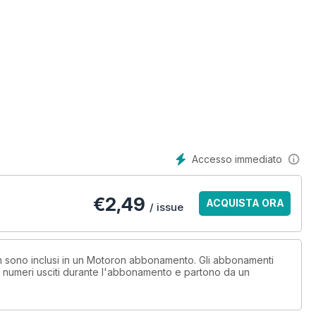
Accesso immediato
€
2,49
ACQUISTA ORA
/ issue
non sono inclusi in un Motoron abbonamento. Gli abbonamenti
i numeri usciti durante l'abbonamento e partono da un