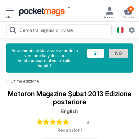
IT
0
Menu
Accesso
Carrello
Attualmente si sta visualizzando la
versione Italy del sito.
Volete passare al vostro sito
locale?
<
Ultima edizione
Motoron Magazine
Şubat 2013 Edizione
posteriore
English
4
Recensioni