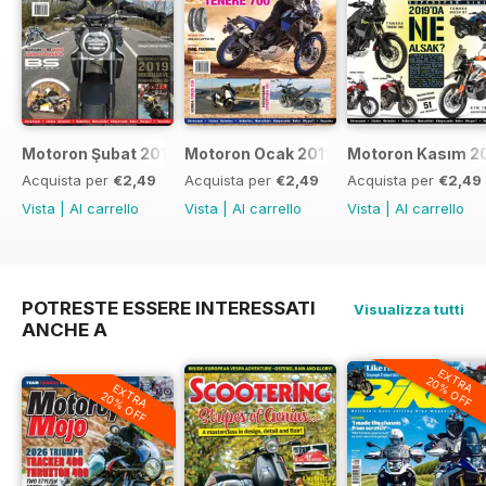
Motoron Şubat 2019
Motoron Ocak 2019
Motoron Kasım 2
Acquista per
€2,49
Acquista per
€2,49
Acquista per
€2,49
Vista
|
Al carrello
Vista
|
Al carrello
Vista
|
Al carrello
POTRESTE ESSERE INTERESSATI
Visualizza tutti
ANCHE A
EXTRA
20% OFF
EXTRA
20% OFF