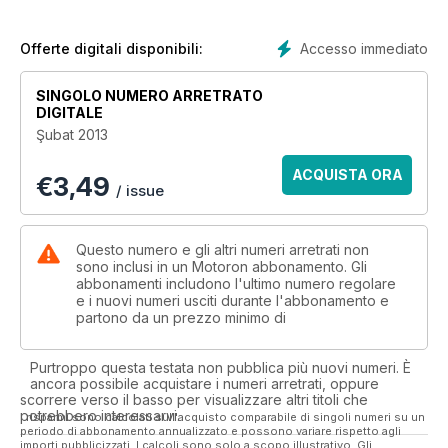
Accesso immediato
Offerte digitali disponibili:
SINGOLO NUMERO ARRETRATO
DIGITALE
Şubat 2013
ACQUISTA ORA
€
3,49
/ issue
Questo numero e gli altri numeri arretrati non
sono inclusi in un Motoron abbonamento. Gli
abbonamenti includono l'ultimo numero regolare
e i nuovi numeri usciti durante l'abbonamento e
partono da un prezzo minimo di
Purtroppo questa testata non pubblica più nuovi numeri. È
ancora possibile acquistare i numeri arretrati, oppure
scorrere verso il basso per visualizzare altri titoli che
potrebbero interessarvi.
I risparmi sono calcolati sull'acquisto comparabile di singoli numeri su un
periodo di abbonamento annualizzato e possono variare rispetto agli
importi pubblicizzati. I calcoli sono solo a scopo illustrativo. Gli