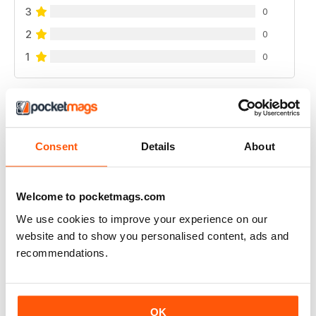
3
0
2
0
1
0
VISUALIZZA LE RECENSIONI
Consent
Details
About
RUSSIAN MOTORSPORTS MAG
Welcome to pocketmags.com
Russian Motorsports Mag - fascinating insight into the
sport in Russia, Russian perspectives.
We use cookies to improve your experience on our
website and to show you personalised content, ads and
Recensito 07 luglio 2019
recommendations.
OK