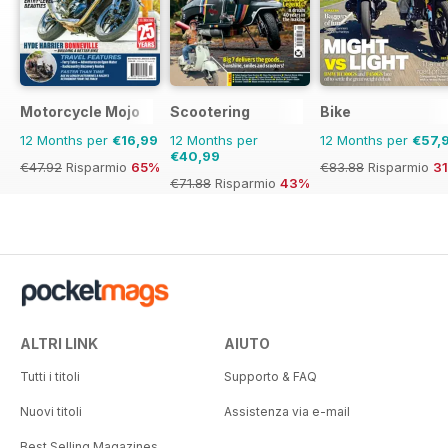
Motorcycle Mojo
Scootering
Bike
12 Months per
€16,99
12 Months per
12 Months per
€57,
€40,99
€47.92
Risparmio
65%
€83.88
Risparmio
3
€71.88
Risparmio
43%
ALTRI LINK
AIUTO
Tutti i titoli
Supporto & FAQ
Nuovi titoli
Assistenza via e-mail
Best Selling Magazines