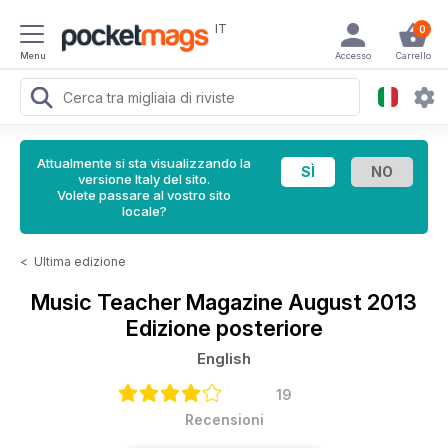
IT
0
Menu
Accesso
Carrello
Attualmente si sta visualizzando la
versione Italy del sito.
Volete passare al vostro sito
locale?
<
Ultima edizione
Music Teacher Magazine
August 2013
Edizione posteriore
English
19
Recensioni