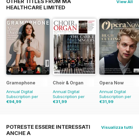
OTHER TITLES FROM MA
View All
HEALTHCARE LIMITED
Gramophone
Choir & Organ
Opera Now
Annual Digital
Annual Digital
Annual Digital
Subscription per
Subscription per
Subscription per
€94,99
€31,99
€31,99
€103.87
Risparmio
9%
POTRESTE ESSERE INTERESSATI
Visualizza tutti
ANCHE A