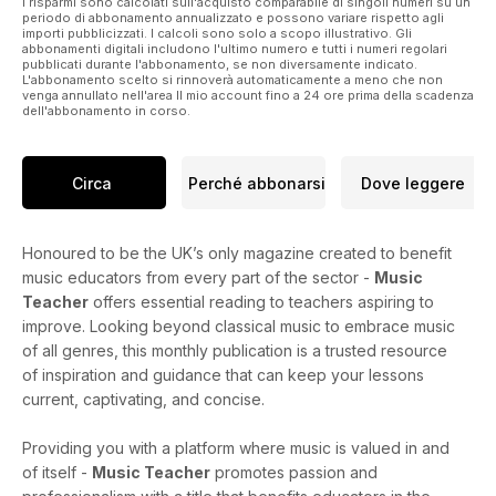
I risparmi sono calcolati sull'acquisto comparabile di singoli numeri su un
periodo di abbonamento annualizzato e possono variare rispetto agli
importi pubblicizzati. I calcoli sono solo a scopo illustrativo. Gli
abbonamenti digitali includono l'ultimo numero e tutti i numeri regolari
pubblicati durante l'abbonamento, se non diversamente indicato.
L'abbonamento scelto si rinnoverà automaticamente a meno che non
venga annullato nell'area Il mio account fino a 24 ore prima della scadenza
dell'abbonamento in corso.
Circa
Perché abbonarsi
Dove leggere
Honoured to be the UK’s only magazine created to benefit
music educators from every part of the sector -
Music
Teacher
offers essential reading to teachers aspiring to
improve. Looking beyond classical music to embrace music
of all genres, this monthly publication is a trusted resource
of inspiration and guidance that can keep your lessons
current, captivating, and concise.
Providing you with a platform where music is valued in and
of itself -
Music Teacher
promotes passion and