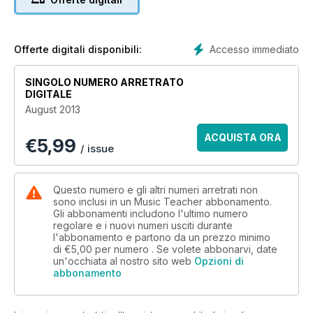
Beaumont flute worth £299.99 in this issue’s giveaway!
Accesso immediato
Offerte digitali disponibili:
SINGOLO NUMERO ARRETRATO
DIGITALE
August 2013
ACQUISTA ORA
€
5,99
/ issue
Questo numero e gli altri numeri arretrati non
sono inclusi in un Music Teacher abbonamento.
Gli abbonamenti includono l'ultimo numero
regolare e i nuovi numeri usciti durante
l'abbonamento e partono da un prezzo minimo
di
€5,00
per numero . Se volete abbonarvi, date
un'occhiata al nostro sito web
Opzioni di
abbonamento