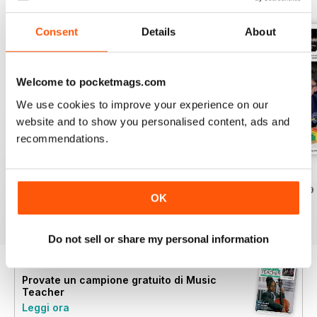
Consent
Details
About
Welcome to pocketmags.com
We use cookies to improve your experience on our
website and to show you personalised content, ads and
recommendations.
July 2026
June 2026
May 2026
Acquista per
€5,99
Acquista per
€5,99
Acquista per
€5,99
OK
Vista
|
Al carrello
Vista
|
Al carrello
Vista
|
Al carrello
Do not sell or share my personal information
Provate un
campione gratuito
di Music
Teacher
Leggi ora