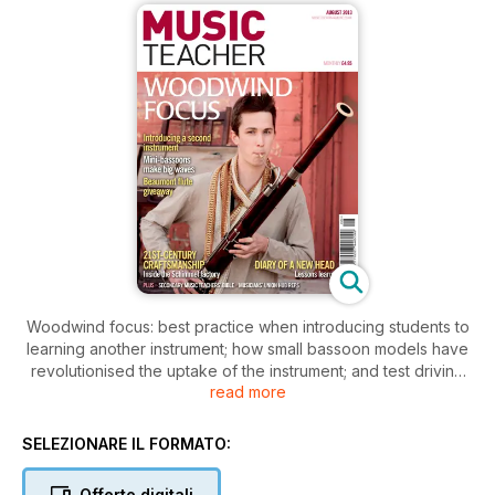
Woodwind focus: best practice when introducing students to
learning another instrument; how small bassoon models have
revolutionised the uptake of the instrument; and test driving
read more
the Elody electric recorder and Beaumont’s new range of
flutes. Plus, behind-the-scenes at Schimmel’s piano factory;
the MU’s Fran Hanley discusses the growing presence of hub
SELEZIONARE IL FORMATO:
reps; Jane Werry considers the importance of feedback in
our Secondary Teachers’ Bible; and your chance to win a
Offerte digitali