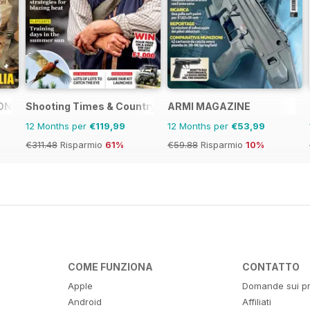
ONE
Shooting Times & Country
ARMI MAGAZINE
12 Months per
€119,99
12 Months per
€53,99
€311.48
Risparmio
61%
€59.88
Risparmio
10%
COME FUNZIONA
CONTATTO
Apple
Domande sui pr
Android
Affiliati