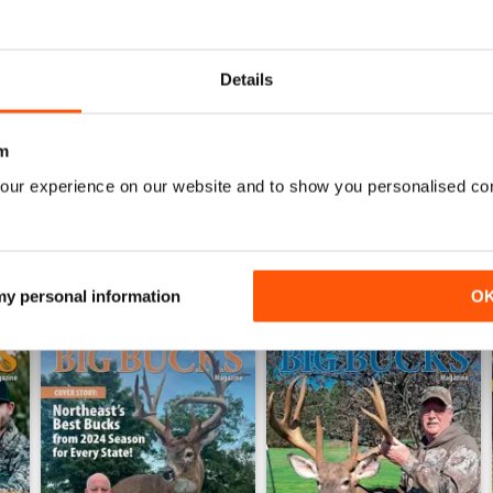
0
0
Details
ENSIONI
m
our experience on our website and to show you personalised co
 my personal information
O