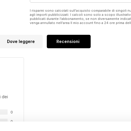
I risparmi sono calcolati sull'acquisto comparabile di singoli
agli importi pubblicizzati. I calcoli sono solo a scopo illustrati
pubblicati durante l'abbonamento, se non diversamente indic
venga annullato nell'area Il mio account fino a 24 ore prima d
Dove leggere
Recensioni
 dei
0
0
0