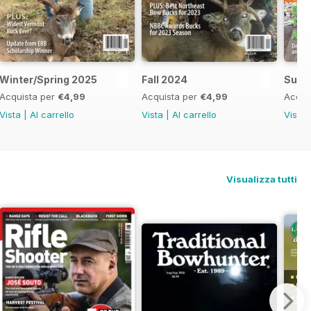
Winter/Spring 2025
Fall 2024
Summ
Acquista per
€4,99
Acquista per
€4,99
Acqui
Vista
|
Al carrello
Vista
|
Al carrello
Vista
Visualizza tutti