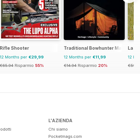
Rifle Shooter
Traditional Bowhunter Magazine
La Ga
12 Months per
€29,99
12 Months per
€11,99
12 Mo
€65.94
Risparmio
55%
€14.94
Risparmio
20%
€59.8
L'AZIENDA
odotti
Chi siamo
Pocketmags.com