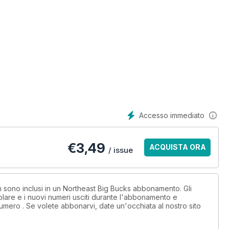
Accesso immediato
€
3,49
ACQUISTA ORA
/ issue
on sono inclusi in un Northeast Big Bucks abbonamento. Gli
lare e i nuovi numeri usciti durante l'abbonamento e
umero . Se volete abbonarvi, date un'occhiata al nostro sito