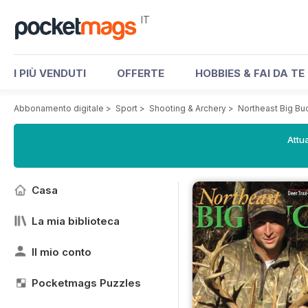
IT
I PIÙ VENDUTI
OFFERTE
HOBBIES & FAI DA TE
Abbonamento digitale
>
Sport
>
Shooting & Archery
>
Northeast Big B
Attua
Casa
La mia biblioteca
Il mio conto
Pocketmags Puzzles