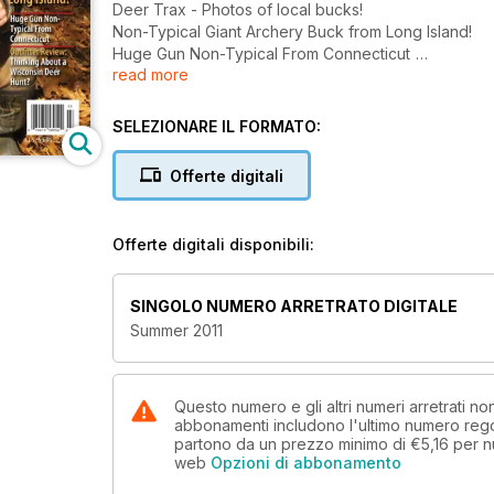
Deer Trax - Photos of local bucks!
Non-Typical Giant Archery Buck from Long Island!
Huge Gun Non-Typical From Connecticut
read more
Outfitter Review:
Thinking About a Wisconsin Deer Hung?
SELEZIONARE IL FORMATO:
Offerte digitali
Offerte digitali disponibili:
SINGOLO NUMERO ARRETRATO DIGITALE
Summer 2011
Questo numero e gli altri numeri arretrati n
abbonamenti includono l'ultimo numero rego
partono da un prezzo minimo di
€5,16
per n
web
Opzioni di abbonamento