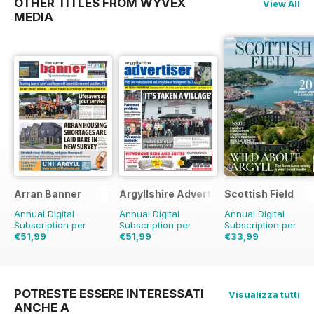
OTHER TITLES FROM WYVEX
View All
MEDIA
Arran Banner
Argyllshire Advertiser
Scottish Field
Annual Digital
Annual Digital
Annual Digital
Subscription per
Subscription per
Subscription per
€51,99
€51,99
€33,99
€61.88
Risparmio
16%
€61.88
Risparmio
16%
€59.88
Risparmio
43%
POTRESTE ESSERE INTERESSATI
Visualizza tutti
ANCHE A