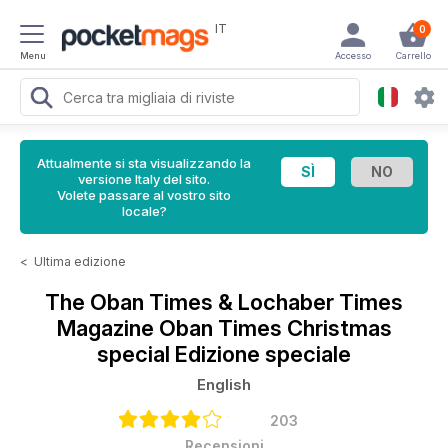
IT
0
Menu
Accesso
Carrello
Attualmente si sta visualizzando la
versione Italy del sito.
Volete passare al vostro sito
locale?
<
Ultima edizione
The Oban Times & Lochaber Times
Magazine
Oban Times Christmas
special Edizione speciale
English
203
Recensioni