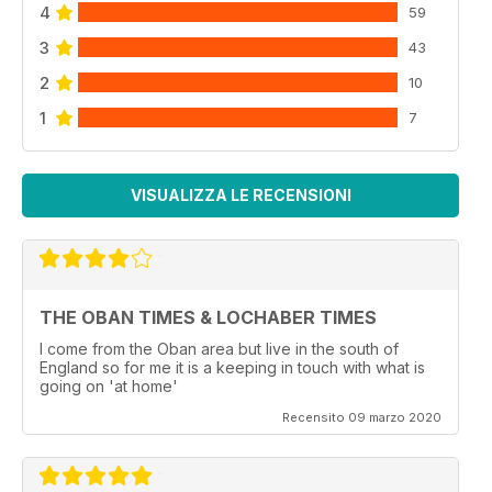
4
59
3
43
2
10
1
7
VISUALIZZA LE RECENSIONI
THE OBAN TIMES & LOCHABER TIMES
I come from the Oban area but live in the south of
England so for me it is a keeping in touch with what is
going on 'at home'
Recensito 09 marzo 2020