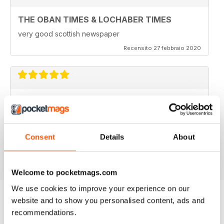
THE OBAN TIMES & LOCHABER TIMES
very good scottish newspaper
Recensito 27 febbraio 2020
THE OBAN TIMES & LOCHABER TIMES
Keeps people all over the world in touch with Oban
and the rest of the West Highlands. Be good to know
the reader spread.
Consent
Details
About
Recensito 13 febbraio 2020
Welcome to pocketmags.com
We use cookies to improve your experience on our
website and to show you personalised content, ads and
recommendations.
EDIZIONI INDIETRO
Visualizza tutti