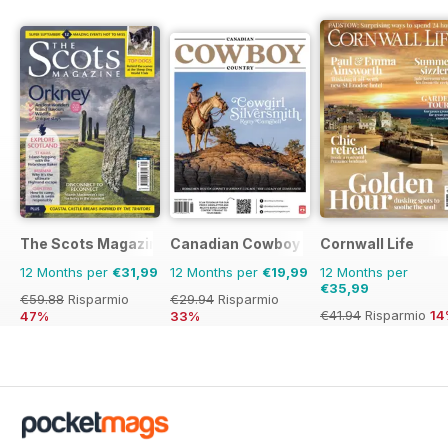
The Scots Magazine
Canadian Cowboy Country
Cornwall Life
12 Months per
€31,99
12 Months per
€19,99
12 Months per
€35,99
€59.88
Risparmio
€29.94
Risparmio
€41.94
Risparmio
14
47%
33%