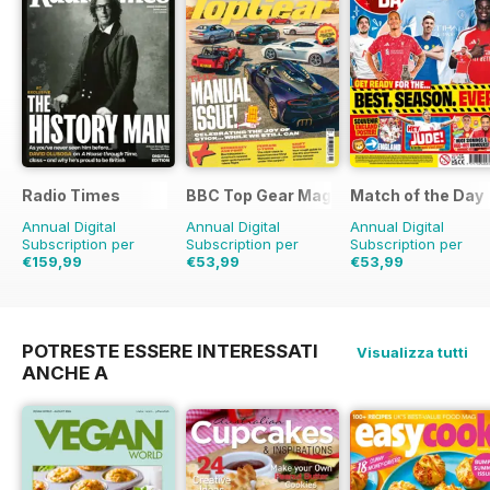
Radio Times
BBC Top Gear Magazine
Match of the Day
Annual Digital
Annual Digital
Annual Digital
Subscription per
Subscription per
Subscription per
€159,99
€53,99
€53,99
€254.49
Risparmio
€90.87
Risparmio
41%
€124.75
Risparmio
37%
57%
POTRESTE ESSERE INTERESSATI
Visualizza tutti
ANCHE A