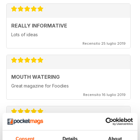
REALLY INFORMATIVE
Lots of ideas
Recensito 25 luglio 2019
MOUTH WATERING
Great magazine for Foodies
Recensito 16 luglio 2019
GREAT FOR ALL VEGETARIANS
Ideal reading for all vegetarians
Consent
Details
About