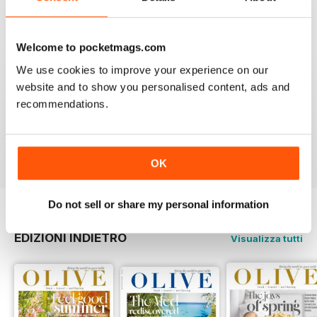
Recensito 27 giugno 2019
Welcome to pocketmags.com
We use cookies to improve your experience on our
website and to show you personalised content, ads and
LOVE IT
recommendations.
This is an fantastic magazine for food lovers. Great
recipes and outstanding photos. :)
Recensito 14 marzo 2015
OK
Do not sell or share my personal information
EDIZIONI INDIETRO
Visualizza tutti