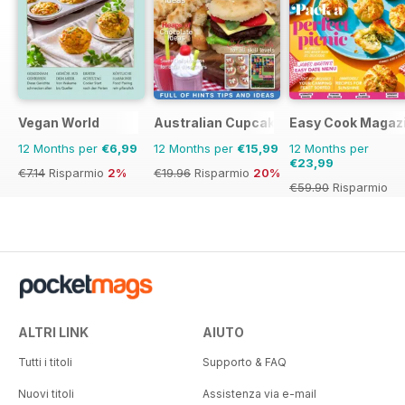
Vegan World
Australian Cupcakes and Inspirations
Easy Cook Magaz
12 Months per
€6,99
12 Months per
€15,99
12 Months per
€23,99
€7.14
Risparmio
2%
€19.96
Risparmio
20%
€59.90
Risparmio
60%
ALTRI LINK
AIUTO
Tutti i titoli
Supporto & FAQ
Nuovi titoli
Assistenza via e-mail