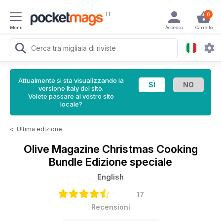
IT
0
Menu
Accesso
Carrello
Attualmente si sta visualizzando la
versione Italy del sito.
Volete passare al vostro sito
locale?
<
Ultima edizione
Olive Magazine
Christmas Cooking
Bundle Edizione speciale
English
17
Recensioni