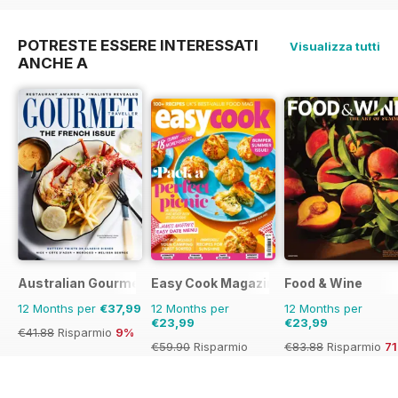
57%
37%
43%
POTRESTE ESSERE INTERESSATI
Visualizza tutti
ANCHE A
Australian Gourmet Traveller
Easy Cook Magazine
Food & Wine
12 Months per
€37,99
12 Months per
12 Months per
€23,99
€23,99
€41.88
Risparmio
9%
€59.90
Risparmio
€83.88
Risparmio
7
60%