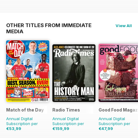
OTHER TITLES FROM IMMEDIATE
View All
MEDIA
Match of the Day
Radio Times
Good Food Magaz
Annual Digital
Annual Digital
Annual Digital
Subscription per
Subscription per
Subscription per
€53,99
€159,99
€47,99
€124.75
Risparmio
€254.49
Risparmio
€83.88
Risparmio