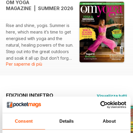
OM YOGA
MAGAZINE | SUMMER 2026
Rise and shine, yogis. Summer is
here, which means it’s time to get
energised with yoga and the
natural, healing powers of the sun.
Step out into the great outdoors
and soak it all up (but don’t forget
Per saperne di più
your sunscreen!).
EDIZIONI INDIETRO
Visualizza tutti
Consent
Details
About