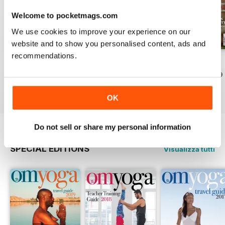
Welcome to pocketmags.com
We use cookies to improve your experience on our
website and to show you personalised content, ads and
recommendations.
Spring 2026
Winter 2026
Autumn 2025
Acquista per
€3,49
Acquista per
€3,49
Acquista per
€3,49
Vista
|
Al carrello
Vista
|
Al carrello
Vista
|
Al carrello
OK
Do not sell or share my personal information
SPECIAL EDITIONS
Visualizza tutti