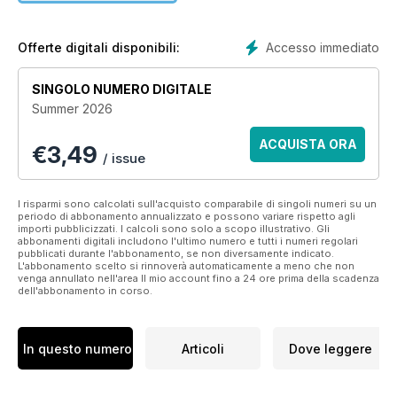
occupied with more material concerns. Each issue contains
easy to follow yoga sequences plus instructions for
achieving individual poses.
Accesso immediato
Offerte digitali disponibili:
A wealth of meditation, nutrition and wellbeing articles to help
guide you in your lifestyle choices.
SINGOLO NUMERO DIGITALE
Summer 2026
In every issue we aim to nourish body, mind and soul, to
galvanise you into action, and to challenge how you feel
ACQUISTA ORA
€
3,49
about the world around you and the people and things in it.
/ issue
OM magazine is not just about doing yoga – it’s about living
yoga
I risparmi sono calcolati sull'acquisto comparabile di singoli numeri su un
periodo di abbonamento annualizzato e possono variare rispetto agli
importi pubblicizzati. I calcoli sono solo a scopo illustrativo. Gli
abbonamenti digitali includono l'ultimo numero e tutti i numeri regolari
pubblicati durante l'abbonamento, se non diversamente indicato.
L'abbonamento scelto si rinnoverà automaticamente a meno che non
venga annullato nell'area Il mio account fino a 24 ore prima della scadenza
dell'abbonamento in corso.
In questo numero
Articoli
Dove leggere