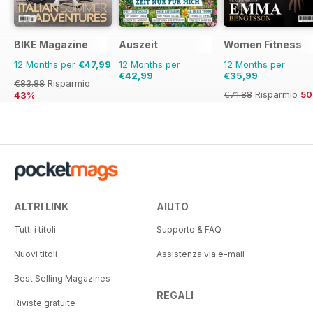
BIKE Magazine
Auszeit
Women Fitness
12 Months per
€47,99
12 Months per
12 Months per
€42,99
€35,99
€83.88
Risparmio
€71.88
Risparmio
5
43%
ALTRI LINK
AIUTO
Tutti i titoli
Supporto & FAQ
Nuovi titoli
Assistenza via e-mail
Best Selling Magazines
REGALI
Riviste gratuite