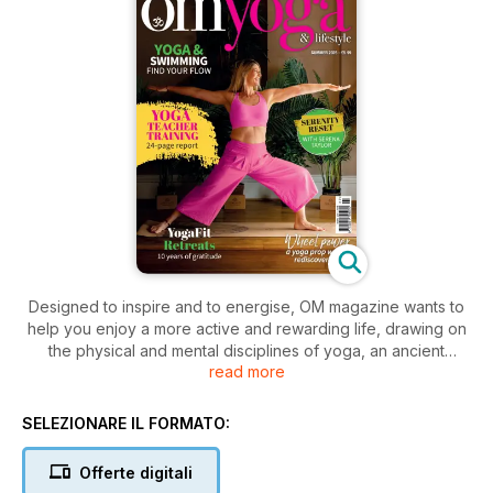
Designed to inspire and to energise, OM magazine wants to
help you enjoy a more active and rewarding life, drawing on
the physical and mental disciplines of yoga, an ancient
read more
practice just as popular today as it was thousands of years
ago.
We take our exercise seriously but this is more than a health
SELEZIONARE IL FORMATO:
and fitness magazine.
At OM, our goal is to both entertain and to enrich, to nurture
Offerte digitali
your soul at a time when the world around you may be pre-