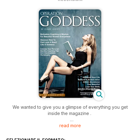
We wanted to give you a glimpse of everything you get
inside the magazine .
read more
Operation Goddess is 2 magazines in one - a positive
lifestyle magazine AND a downloadable personal coaching
plan that includes video training, a manual and worksheets