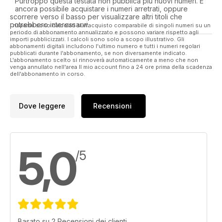
Purtroppo questa testata non pubblica più nuovi numeri. È
ancora possibile acquistare i numeri arretrati, oppure
scorrere verso il basso per visualizzare altri titoli che
potrebbero interessarvi.
I risparmi sono calcolati sull'acquisto comparabile di singoli numeri su un
periodo di abbonamento annualizzato e possono variare rispetto agli
importi pubblicizzati. I calcoli sono solo a scopo illustrativo. Gli
abbonamenti digitali includono l'ultimo numero e tutti i numeri regolari
pubblicati durante l'abbonamento, se non diversamente indicato.
L'abbonamento scelto si rinnoverà automaticamente a meno che non
venga annullato nell'area Il mio account fino a 24 ore prima della scadenza
dell'abbonamento in corso.
Dove leggere
Recensioni
5,0
/5
Basato su 2 Recensioni dei clienti