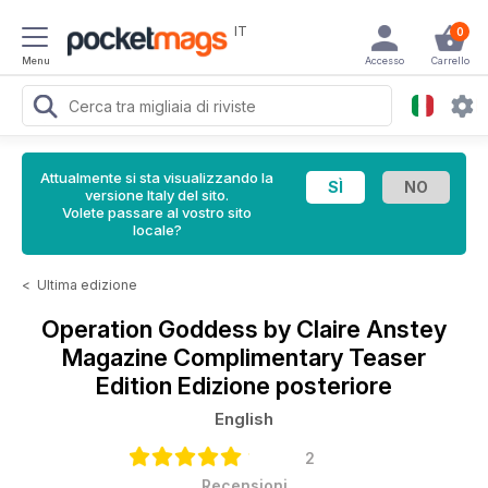
IT
0
Menu
Accesso
Carrello
Attualmente si sta visualizzando la
versione Italy del sito.
Volete passare al vostro sito
locale?
<
Ultima edizione
Operation Goddess by Claire Anstey
Magazine
Complimentary Teaser
Edition Edizione posteriore
English
2
Recensioni