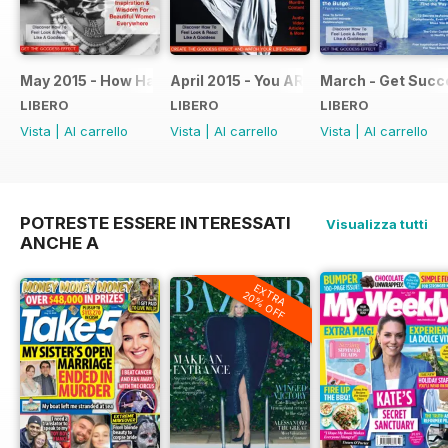
May 2015 - How Happy Are You?
April 2015 - You ARE Fabulous
March - Get Succ
LIBERO
LIBERO
LIBERO
Vista
|
Al carrello
Vista
|
Al carrello
Vista
|
Al carrello
POTRESTE ESSERE INTERESSATI
Visualizza tutti
ANCHE A
EXTRA
20% OFF