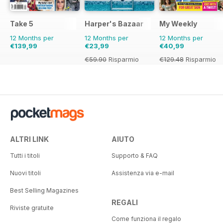
Take 5
Harper's Bazaar
My Weekly
12 Months per
12 Months per
12 Months per
€139,99
€23,99
€40,99
€59.90
Risparmio
€129.48
Risparmio
60%
68%
ALTRI LINK
AIUTO
Tutti i titoli
Supporto & FAQ
Nuovi titoli
Assistenza via e-mail
Best Selling Magazines
REGALI
Riviste gratuite
Come funziona il regalo