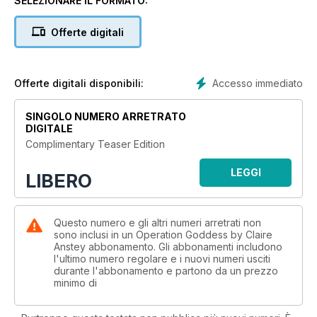
SELEZIONARE IL FORMATO:
Each month includes lifestyle articles, expert interviews,
Offerte digitali
spiritual & success wisdom PLUS your downloadable
coaching plan and worksheets.
This teaser example gives you examples of the video
Accesso immediato
Offerte digitali disponibili:
coaching you receive from Anstey and the training booklets,
programs, & worksheets you get in each edition.
SINGOLO NUMERO ARRETRATO
DIGITALE
Try this teaser and then download this months magazine to
Complimentary Teaser Edition
feel the benefits of Claire Anstey's personal coaching in full.
LEGGI
LIBERO
Questo numero e gli altri numeri arretrati non
sono inclusi in un Operation Goddess by Claire
Anstey abbonamento. Gli abbonamenti includono
l'ultimo numero regolare e i nuovi numeri usciti
durante l'abbonamento e partono da un prezzo
minimo di