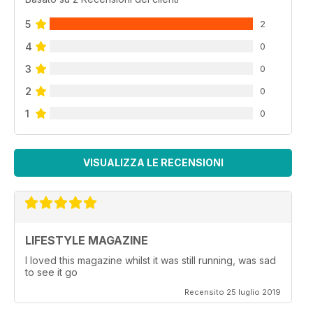
5
2
4
0
3
0
2
0
1
0
VISUALIZZA LE RECENSIONI
LIFESTYLE MAGAZINE
I loved this magazine whilst it was still running, was sad
to see it go
Recensito 25 luglio 2019