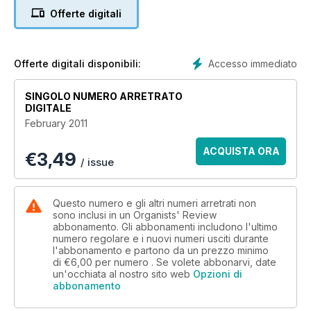
Offerte digitali
The new installation in Barony Hall, Glasgow, has been much
discussed, as has the new Nicholson organ in Llandaff and
we are therefore including articles by Christopher Nickol and
Paul Hale about these fabulous new instruments – a write-up
Accesso immediato
Offerte digitali disponibili:
of the Llandaff Organ Day also makes an appearance.
SINGOLO NUMERO ARRETRATO
The cover shot refers to the article on page 25 by Dr Roy
DIGITALE
Massey MBE about a ‘much-travelled’ instrument which has
February 2011
been resident in three separate buildings before finding its
current abode in St Mary’s Church, Hay-on-Wye.
ACQUISTA ORA
€
3,49
/ issue
David Shuker has again contributed one of his unusually
interesting articles, this time about the ‘ingenious Mr Casson
and his musical daughters’ who created a system to assist
Questo numero e gli altri numeri arretrati non
blind musicians before the invention of braille.
sono inclusi in un Organists' Review
abbonamento. Gli abbonamenti includono l'ultimo
numero regolare e i nuovi numeri usciti durante
l'abbonamento e partono da un prezzo minimo
di
€6,00
per numero . Se volete abbonarvi, date
un'occhiata al nostro sito web
Opzioni di
abbonamento