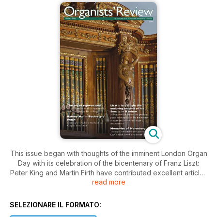
This issue began with thoughts of the imminent London Organ
Day with its celebration of the bicentenary of Franz Liszt:
Peter King and Martin Firth have contributed excellent articles
read more
about this revolutionary composer. Thoughts then
progressed to an interview with Thomas Trotter as he had
recorded the Ladegast instrument in Merseberg Cathedral
SELEZIONARE IL FORMATO:
both before and after its recent restoration.