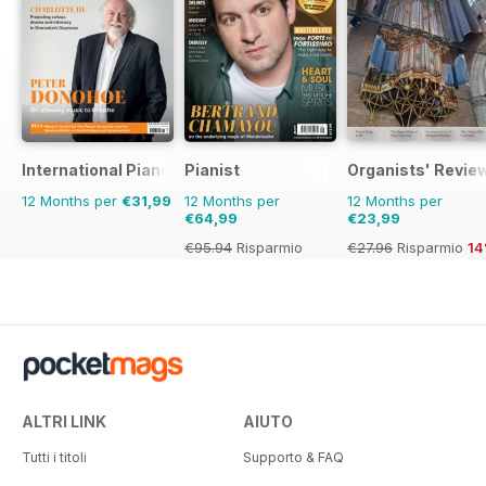
International Piano
Pianist
Organists' Revie
12 Months per
€31,99
12 Months per
12 Months per
€64,99
€23,99
€95.94
Risparmio
€27.96
Risparmio
1
32%
ALTRI LINK
AIUTO
Tutti i titoli
Supporto & FAQ