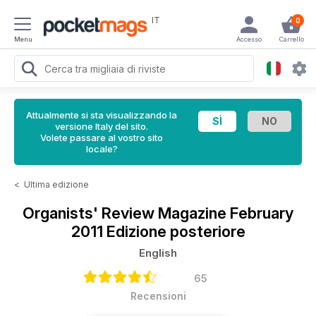
IT
0
Menu
Accesso
Carrello
Attualmente si sta visualizzando la
versione Italy del sito.
Volete passare al vostro sito
locale?
<
Ultima edizione
Organists' Review Magazine
February
2011 Edizione posteriore
English
65
Recensioni