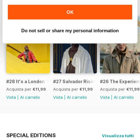
EDIZIONI INDIETRO
Visualizza tutti
OK
Do not sell or share my personal information
#28 It's a London Thing
#27 Salvador Rising
#26 The Experient
Acquista per
€11,99
Acquista per
€11,99
Acquista per
€11,99
Vista
|
Al carrello
Vista
|
Al carrello
Vista
|
Al carrello
SPECIAL EDITIONS
Visualizza tutti