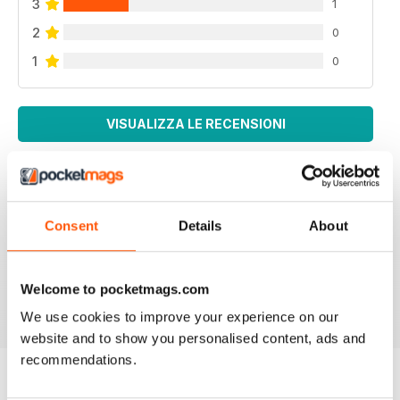
3
1
2
0
1
0
VISUALIZZA LE RECENSIONI
GREAT HOLIDAY MAGAZINE
Consent
Details
About
This magazine is highly recommended for
Globetrotters
Welcome to pocketmags.com
Recensito 13 settembre 2017
We use cookies to improve your experience on our
website and to show you personalised content, ads and
recommendations.