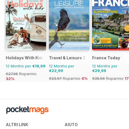
Holidays With Kids
Travel & Leisure Zambia & Zimbabwe
France Today
12 Months per
€18,99
12 Months per
12 Months per
€22,99
€29,99
€27.96
Risparmio
€23.97
Risparmio
4%
€35.94
Risparmio
1
32%
ALTRI LINK
AIUTO