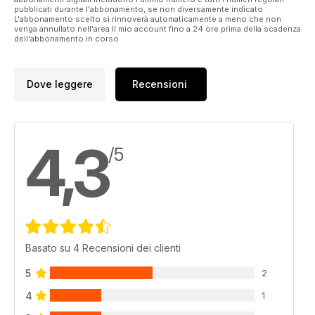
pubblicati durante l'abbonamento, se non diversamente indicato.
shoots, fashion films, insight from behind-the-scenes and
L'abbonamento scelto si rinnoverà automaticamente a meno che non
comment.
venga annullato nell'area Il mio account fino a 24 ore prima della scadenza
dell'abbonamento in corso.
Whatever your style, we hope it’s OUT THERE.
Dove leggere
Recensioni
4,3
/5
Basato su 4 Recensioni dei clienti
5
2
4
1