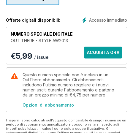
that expresses your individuality.
In this, our inaugural issue, we take inspiration from a century
of menswear starting with our
Accesso immediato
Offerte digitali disponibili:
luxurious celebration of the dandy in our Oscar Wilde story
‘Wilde at Heart’. We then head to the
NUMERO SPECIALE DIGITALE
American South in ‘A Wanted Man’ and take heritage to new
OUT THERE - STYLE AW2013
heights in ‘SuperFly’. ‘Love Me Tender’ and ‘Streets of
London’ showcases the mid-century uncoventional as does
ACQUISTA ORA
€
5,99
our John Bidwood homage ‘Wings of Desire’. We also pay
/ issue
tribute to the Eighties label ‘BodyMap’ in an exclusive
conversation with two members of the original collective.
Questo numero speciale non è incluso in un
But where would we be if we didn’t feature the very latest in
OutThere abbonamento. Gli abbonamenti
menswear? ‘Shape and Form’ features young designer
includono l'ultimo numero regolare e i nuovi
numeri usciti durante l'abbonamento e partono
Kristian Steinberg’s ‘Brutalism’ collection and we head to
da un prezzo minimo di
€4,75
per numero
South Africa to explore the ongoing Smarteez movement.
Opzioni di abbonamento
As usual we had trouble fitting everything in. That’s why we
are adding a huge range of exclusive,
online content to our revamped style blog
I risparmi sono calcolati sull'acquisto comparabile di singoli numeri su un
periodo di abbonamento annualizzato e possono variare rispetto agli
http://www.outtheremagazine.com/style where you will
importi pubblicizzati. I calcoli sono solo a scopo illustrativo. Gli
find up-to-the-minute content, more profiles, exclusive
abbonamenti digitali includono l'ultimo numero e tutti i numeri regolari