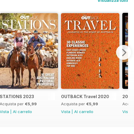
Visualizza tutti
STATIONS 2023
OUTBACK Travel 2020
20 Ye
Acquista per
€5,99
Acquista per
€5,99
Acqui
Vista
|
Al carrello
Vista
|
Al carrello
Vista