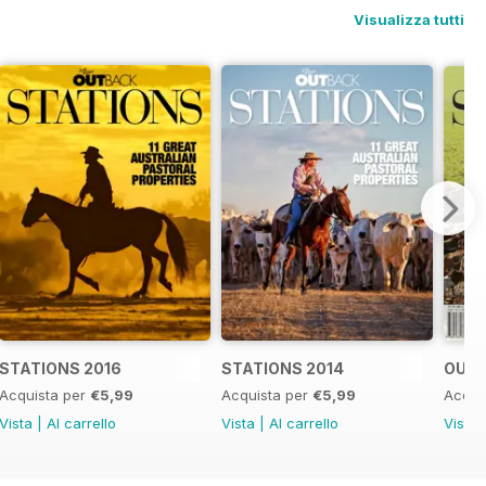
Visualizza tutti
STATIONS 2016
STATIONS 2014
OUTB
Acquista per
€5,99
Acquista per
€5,99
Acqui
Vista
|
Al carrello
Vista
|
Al carrello
Vista