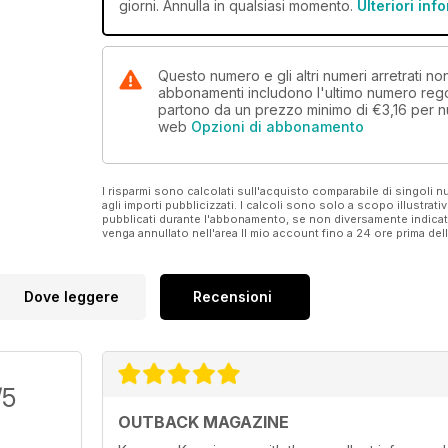
giorni. Annulla in qualsiasi momento.
Ulteriori inf
Questo numero e gli altri numeri arretrati
abbonamenti includono l'ultimo numero rego
partono da un prezzo minimo di
€3,16
per n
web
Opzioni di abbonamento
I risparmi sono calcolati sull'acquisto comparabile di singoli
agli importi pubblicizzati. I calcoli sono solo a scopo illustrati
pubblicati durante l'abbonamento, se non diversamente indic
venga annullato nell'area Il mio account fino a 24 ore prima d
Dove leggere
Recensioni
/5
OUTBACK MAGAZINE