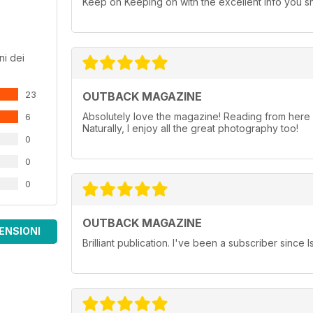
Keep on Keeping on with the excellent info you s
ni dei
23
OUTBACK MAGAZINE
Absolutely love the magazine! Reading from here in
6
Naturally, I enjoy all the great photography too!
0
0
0
OUTBACK MAGAZINE
ENSIONI
Brilliant publication. I've been a subscriber since 