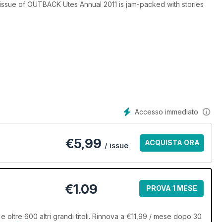
h issue of OUTBACK Utes Annual 2011 is jam-packed with stories
Accesso immediato
€
5,99
ACQUISTA ORA
/ issue
€1.09
PROVA 1 MESE
ltre 600 altri grandi titoli. Rinnova a €11,99 / mese dopo 30