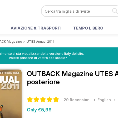
AVIAZIONE & TRASPORTI
TEMPO LIBERO
ACK Magazine
>
UTES Annual 2011
lmente si sta visualizzando la versione Italy del sito.
Volete passare al vostro sito locale?
OUTBACK Magazine
UTES A
posteriore
29 Recensioni
• English
Only €5,99