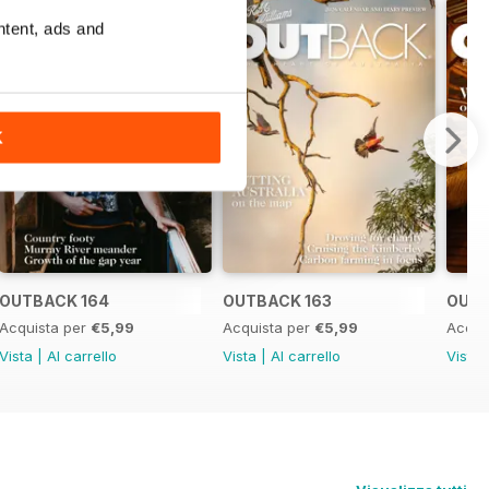
ntent, ads and
K
OUTBACK 164
OUTBACK 163
OUTB
Acquista per
€5,99
Acquista per
€5,99
Acqui
Vista
|
Al carrello
Vista
|
Al carrello
Vista