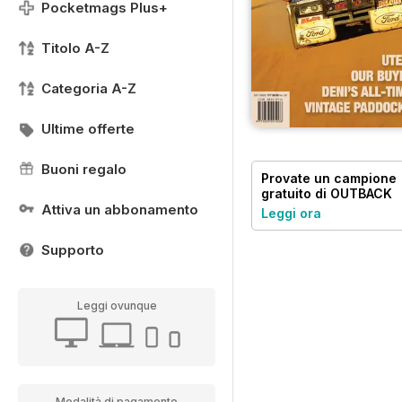
Pocketmags Plus+
Titolo A-Z
Categoria A-Z
Ultime offerte
Buoni regalo
Provate un
campione
gratuito
di OUTBACK
Magazine
Attiva un abbonamento
Leggi ora
Supporto
Leggi ovunque
Modalità di pagamento