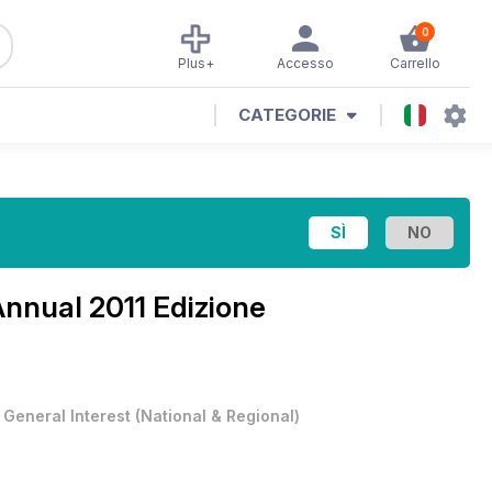
0
Plus+
Accesso
Carrello
CATEGORIE
nnual 2011 Edizione
•
General Interest
(
National & Regional
)