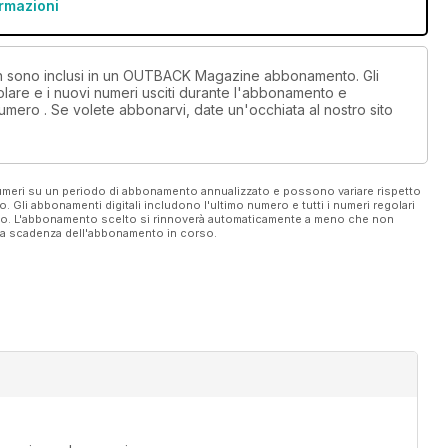
ormazioni
 non sono inclusi in un OUTBACK Magazine abbonamento. Gli
lare e i nuovi numeri usciti durante l'abbonamento e
umero . Se volete abbonarvi, date un'occhiata al nostro sito
 numeri su un periodo di abbonamento annualizzato e possono variare rispetto
vo. Gli abbonamenti digitali includono l'ultimo numero e tutti i numeri regolari
ato. L'abbonamento scelto si rinnoverà automaticamente a meno che non
ella scadenza dell'abbonamento in corso.