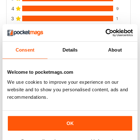
4
9
3
1
2
0
1
1
Consent
Details
About
VISUALIZZA LE RECENSIONI
Welcome to pocketmags.com
We use cookies to improve your experience on our
website and to show you personalised content, ads and
TRADE MAGAZINE
recommendations.
Interesting articles to improve your outdoor
photography
Recensito 25 aprile 2022
OK