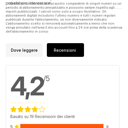
potrebbero interessarvi.
I risparmi sono calcolati sull'acquisto comparabile di singoli numeri su un
periodo di abbonamento annualizzato e possono variare rispetto agli
importi pubblicizzati. I calcoli sono solo a scopo illustrativo. Gli
abbonamenti digitali includono l'ultimo numero e tutti i numeri regolari
pubblicati durante l'abbonamento, se non diversamente indicato.
L'abbonamento scelto si rinnoverà automaticamente a meno che non
venga annullato nell'area Il mio account fino a 24 ore prima della scadenza
dell'abbonamento in corso.
Dove leggere
Recensioni
4,2
/5
Basato su 19 Recensioni dei clienti
5
8