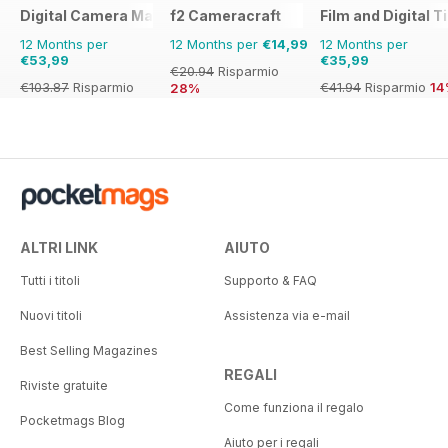
Digital Camera Magazine
f2 Cameracraft
Film and Digital 
12 Months per
12 Months per
€14,99
12 Months per
€53,99
€35,99
€20.94
Risparmio
€103.87
Risparmio
€41.94
Risparmio
14
28%
48%
ALTRI LINK
AIUTO
Tutti i titoli
Supporto & FAQ
Nuovi titoli
Assistenza via e-mail
Best Selling Magazines
REGALI
Riviste gratuite
Come funziona il regalo
Pocketmags Blog
Aiuto per i regali