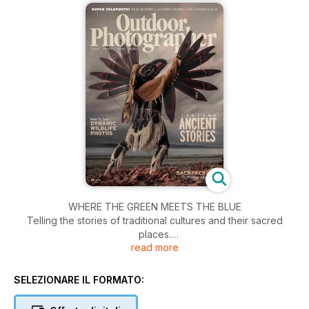
WHERE THE GREEN MEETS THE BLUE
Telling the stories of traditional cultures and their sacred
places.
read more
ANIMAL STORIES
Ways to create wildlife photographs that express more than
SELEZIONARE IL FORMATO:
basic documentation.