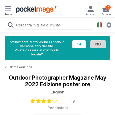
IT
0
Menu
Accesso
Carrello
Attualmente si sta visualizzando la
versione Italy del sito.
Volete passare al vostro sito
locale?
<
Ultima edizione
Outdoor Photographer Magazine
May
2022 Edizione posteriore
English
19
Recensioni