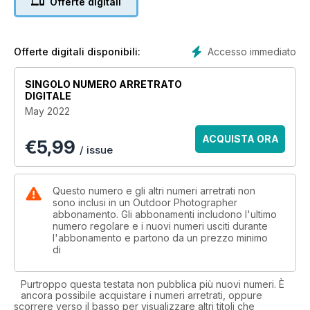
Offerte digitali
BACKPACKING FOR PHOTOGRAPHERS
Gear and advice for getting away from the crowds to
spectacular backcountry locations.
Accesso immediato
Offerte digitali disponibili:
SINGOLO NUMERO ARRETRATO
DIGITALE
May 2022
ACQUISTA ORA
€
5,99
/ issue
Questo numero e gli altri numeri arretrati non
sono inclusi in un Outdoor Photographer
abbonamento. Gli abbonamenti includono l'ultimo
numero regolare e i nuovi numeri usciti durante
l'abbonamento e partono da un prezzo minimo
di
Purtroppo questa testata non pubblica più nuovi numeri. È
ancora possibile acquistare i numeri arretrati, oppure
scorrere verso il basso per visualizzare altri titoli che