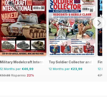
Military Modelcraft International
Toy Soldier Collector and Historic
Fine
12 Months per
€46,99
12 Months per
€23,99
12 Mo
€59.88
Risparmio
22%
€71.9