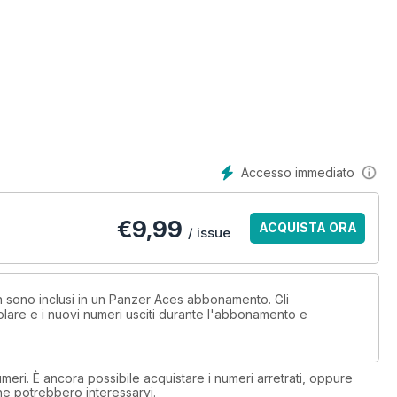
Accesso immediato
€
9,99
ACQUISTA ORA
/ issue
on sono inclusi in un Panzer Aces abbonamento. Gli
lare e i nuovi numeri usciti durante l'abbonamento e
eri. È ancora possibile acquistare i numeri arretrati, oppure
 che potrebbero interessarvi.