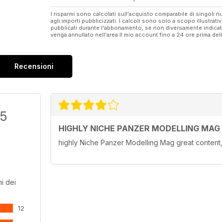
I risparmi sono calcolati sull'acquisto comparabile di singoli
agli importi pubblicizzati. I calcoli sono solo a scopo illustrati
pubblicati durante l'abbonamento, se non diversamente indic
venga annullato nell'area Il mio account fino a 24 ore prima d
Recensioni
/5
HIGHLY NICHE PANZER MODELLING MAG
highly Niche Panzer Modelling Mag great content
i dei
12