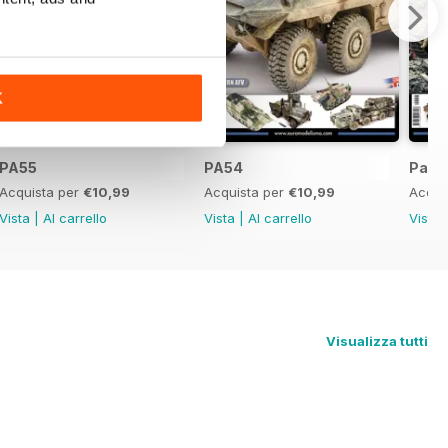
K
PA55
PA54
Panz
Acquista per
€10,99
Acquista per
€10,99
Acqui
Vista
|
Al carrello
Vista
|
Al carrello
Vista
Visualizza tutti