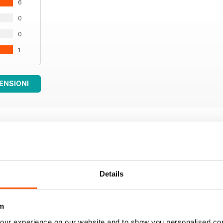
6
0
0
1
ENSIONI
Details
m
our experience on our website and to show you personalised co