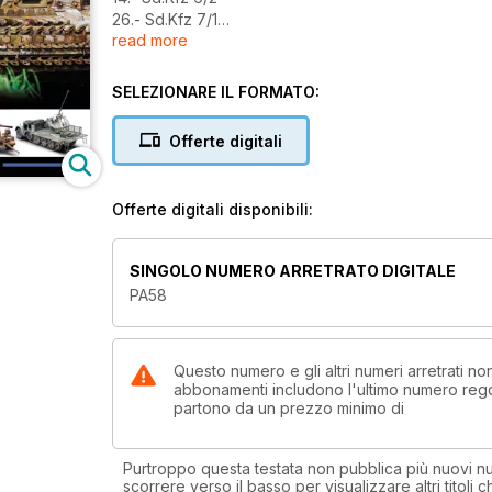
26.- Sd.Kfz 7/1
read more
38.- Wirbeldwind
52.- Sd.Kfz 7/2
SELEZIONARE IL FORMATO:
Offerte digitali
Offerte digitali disponibili:
SINGOLO NUMERO ARRETRATO DIGITALE
PA58
Questo numero e gli altri numeri arretrati n
abbonamenti includono l'ultimo numero rego
partono da un prezzo minimo di
Purtroppo questa testata non pubblica più nuovi num
scorrere verso il basso per visualizzare altri titoli