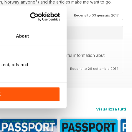
, Norway anyone?) and the articles make me want to go.
Recensito 03 gennaio 2017
About
me. Beautiful photos and great, useful information abut
lly goes beyond just the community.
ntent, ads and
Recensito 26 settembre 2014
K
Visualizza tutti