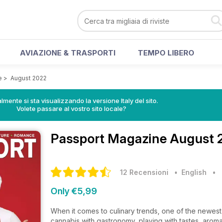
AVIAZIONE & TRASPORTI
TEMPO LIBERO
e
>
August 2022
lmente si sta visualizzando la versione Italy del sito.
Volete passare al vostro sito locale?
Passport Magazine
August 2
12 Recensioni
• English
•
Only €5,99
When it comes to culinary trends, one of the newes
cannabis with gastronomy, playing with tastes, aromas,