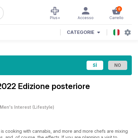
0
Plus+
Accesso
Carrello
CATEGORIE
022 Edizione posteriore
Men's Interest
(
Lifestyle
)
t is cooking with cannabis, and more and more chefs are mixing
 and, of course, the effects. If you are planning a visit to