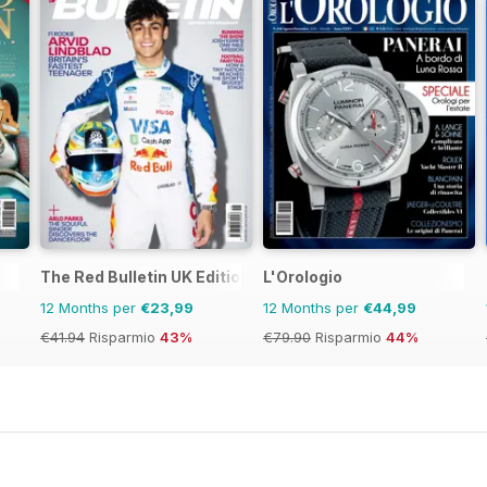
The Red Bulletin UK Edition
L'Orologio
12 Months per
€23,99
12 Months per
€44,99
€41.94
Risparmio
43%
€79.90
Risparmio
44%