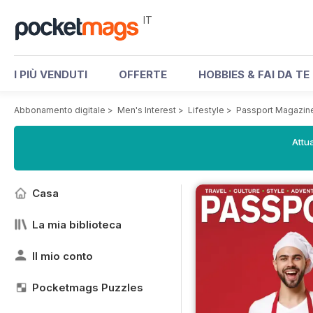
IT
I PIÙ VENDUTI
OFFERTE
HOBBIES & FAI DA TE
Abbonamento digitale
>
Men's Interest
>
Lifestyle
>
Passport Magazin
Attua
Casa
La mia biblioteca
Il mio conto
Pocketmags Puzzles