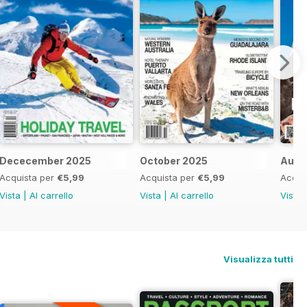
Dececember 2025
October 2025
Augu
Acquista per
€5,99
Acquista per
€5,99
Acqui
Vista
|
Al carrello
Vista
|
Al carrello
Vista
Visualizza tutti