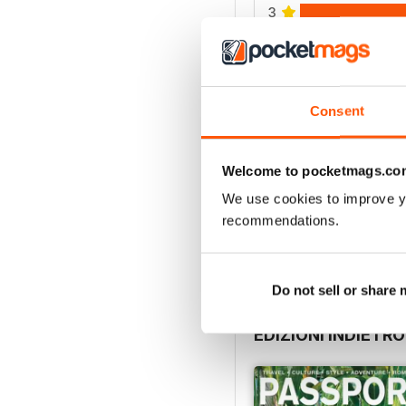
3
2
1
Consent
VISUALIZZA LE REC
Welcome to pocketmags.co
We use cookies to improve y
recommendations.
Do not sell or share
EDIZIONI INDIETRO