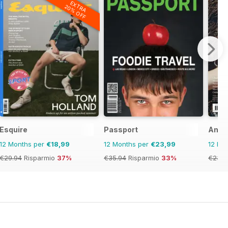
EXTRA
20% OFF
Esquire
Passport
Anot
12 Months per
€18,99
12 Months per
€23,99
12 Mo
€29.94
Risparmio
37%
€35.94
Risparmio
33%
€23.9