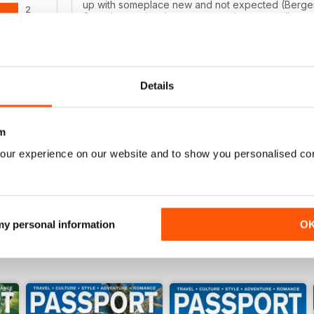
up with someplace new and not expected (Bergen
2
Great international restaurant reviews as well.
0
0
Details
ENSIONI
REALLY GOOD MAGAZINE!
I love to travel and this magazine always inspires 
m
places to go. It says "gay and lesbian", but it rea
our experience on our website and to show you personalised co
 my personal information
O