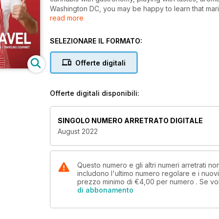
Washington DC, you may be happy to learn that mariju
read more
However, if you get the munchies while imbibing, yo
restaurants we recently discovered in DC. For gourm
drinking, Porto, is one of the foremost destinations in Europe. Join us for a culinary weekend in
SELEZIONARE IL FORMATO:
Heritage city. If you are a connoisseur of wine and 
vineyards and fairytale chateaux, Bordeaux is the pl
Offerte digitali
plenty to offer lovers of food, culture, and nature. A
Yucatan a great destination for unique experiences 
places to eat, drink, stay, and experience in Boston
Offerte digitali disponibili:
escape to the beautiful island of Curacao.
Bon voyage!
SINGOLO NUMERO ARRETRATO DIGITALE
August 2022
Questo numero e gli altri numeri arretrati 
includono l'ultimo numero regolare e i nuov
prezzo minimo di
€4,00
per numero . Se vo
di abbonamento