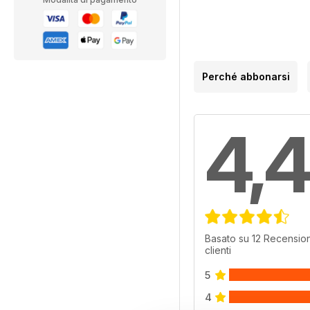
Perché abbonarsi
4,4
Basato su 12 Recension
clienti
5
4