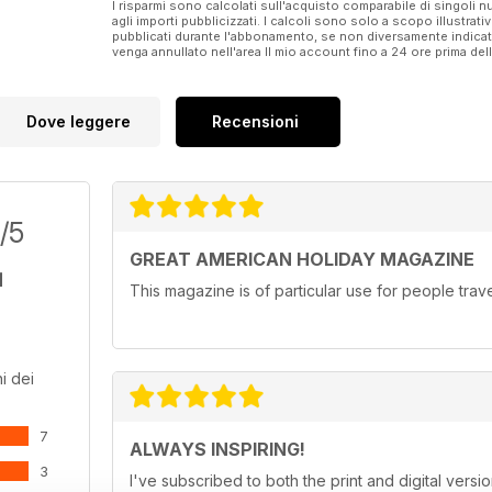
I risparmi sono calcolati sull'acquisto comparabile di singoli
agli importi pubblicizzati. I calcoli sono solo a scopo illustrati
pubblicati durante l'abbonamento, se non diversamente indic
venga annullato nell'area Il mio account fino a 24 ore prima d
Dove leggere
Recensioni
/5
GREAT AMERICAN HOLIDAY MAGAZINE
This magazine is of particular use for people trav
i dei
7
ALWAYS INSPIRING!
3
I've subscribed to both the print and digital ve