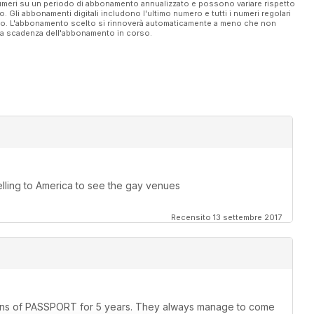
 numeri su un periodo di abbonamento annualizzato e possono variare rispetto
vo. Gli abbonamenti digitali includono l'ultimo numero e tutti i numeri regolari
ato. L'abbonamento scelto si rinnoverà automaticamente a meno che non
ella scadenza dell'abbonamento in corso.
elling to America to see the gay venues
Recensito 13 settembre 2017
rsions of PASSPORT for 5 years. They always manage to come