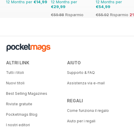
12 Months per
€14,99
12 Months per
12 Months per
€29,99
€54,99
€59.88
Risparmio
€55.92
Risparmio
2
50%
ALTRI LINK
AIUTO
Tutti i titoli
Supporto & FAQ
Nuovi titoli
Assistenza via e-mail
Best Selling Magazines
REGALI
Riviste gratuite
Come funziona il regalo
Pocketmags Blog
Aiuto per i regali
I nostri editori