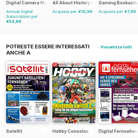
Digital Camera Magazine
All About History Book of Greatest Bat
Gaming Bookazin
Annual Digital
Acquista per
€10,99
Acquista per
€7,99
Subscription per
€53,99
€103.87
Risparmio
48%
POTRESTE ESSERE INTERESSATI
Visualizza tutti
ANCHE A
Satellit
Hobby Consolas
Digital Fernsehen