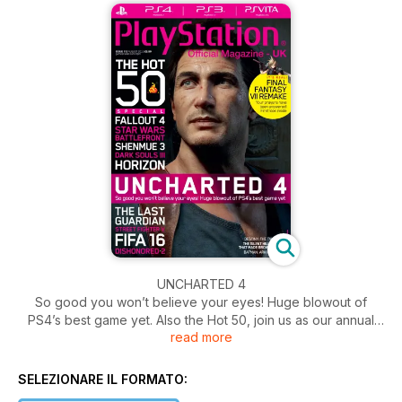
UNCHARTED 4
So good you won’t believe your eyes! Huge blowout of
PS4’s best game yet. Also the Hot 50, join us as our annual
read more
special counts down fifty incredible new experiences coming
soon to PlayStation…
SELEZIONARE IL FORMATO: