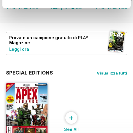
Vista
|
Al carrello
Vista
|
Al carrello
Vista
|
Al carrello
Provate un
campione gratuito
di PLAY
Magazine
Leggi ora
SPECIAL EDITIONS
Visualizza tutti
+
See All