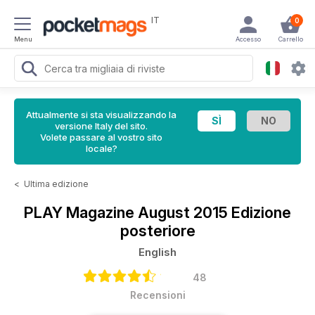
IT
0
Menu
Accesso
Carrello
Attualmente si sta visualizzando la
versione Italy del sito.
Volete passare al vostro sito
locale?
<
Ultima edizione
PLAY Magazine
August 2015 Edizione
posteriore
English
48
Recensioni