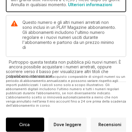
Annulla in qualsiasi momento.
Ulteriori informazioni
Questo numero e gli altri numeri arretrati non
sono inclusi in un PLAY Magazine abbonamento.
Gli abbonamenti includono l'ultimo numero
regolare e i nuovi numeri usciti durante
l'abbonamento e partono da un prezzo minimo
di
Purtroppo questa testata non pubblica più nuovi numeri. È
ancora possibile acquistare i numeri arretrati, oppure
scorrere verso il basso per visualizzare altri titoli che
potrebbero interessarvi.
I risparmi sono calcolati sull'acquisto comparabile di singoli numeri su un
periodo di abbonamento annualizzato e possono variare rispetto agli
importi pubblicizzati. I calcoli sono solo a scopo illustrativo. Gli
abbonamenti digitali includono l'ultimo numero e tutti i numeri regolari
pubblicati durante l'abbonamento, se non diversamente indicato.
L'abbonamento scelto si rinnoverà automaticamente a meno che non
venga annullato nell'area Il mio account fino a 24 ore prima della scadenza
dell'abbonamento in corso.
Circa
Dove leggere
Recensioni