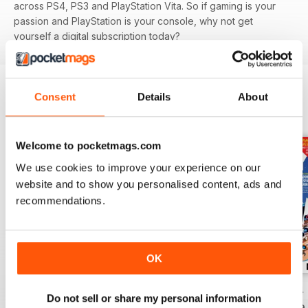
across PS4, PS3 and PlayStation Vita. So if gaming is your
passion and PlayStation is your console, why not get
yourself a digital subscription today?
Consent
Details
About
EDIZIONI INDIETRO
Visualizza tutti
Welcome to pocketmags.com
We use cookies to improve your experience on our
website and to show you personalised content, ads and
recommendations.
OK
November 2024
October 2024
September 2024
Do not sell or share my personal information
Acquista per
€4,99
Acquista per
€4,99
Acquista per
€4,99