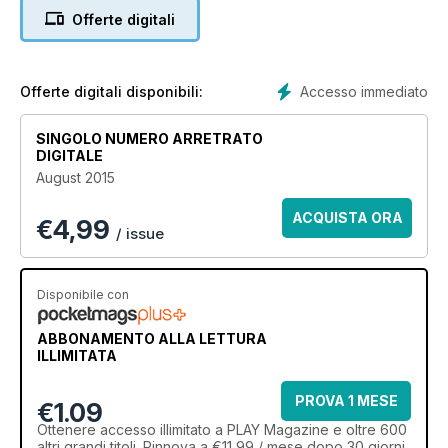
Offerte digitali
Accesso immediato
Offerte digitali disponibili:
SINGOLO NUMERO ARRETRATO
DIGITALE
August 2015
ACQUISTA ORA
€
4,99
/ issue
Disponibile con
ABBONAMENTO ALLA LETTURA
ILLIMITATA
PROVA 1 MESE
€1.09
Ottenere
accesso illimitato
a PLAY Magazine e oltre 600
altri grandi titoli. Rinnova a €11,99 / mese dopo 30 giorni.