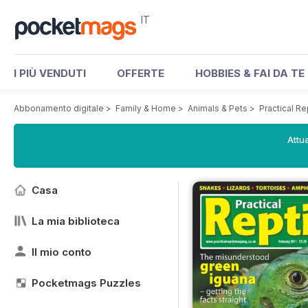
IT
I PIÙ VENDUTI
OFFERTE
HOBBIES & FAI DA TE
Abbonamento digitale
>
Family & Home
>
Animals & Pets
>
Practical R
Attua
Casa
La mia biblioteca
Il mio conto
Pocketmags Puzzles