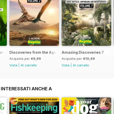
aled
Discoveries from the Age of the Dinosaurs - Volume 2
Amazing Discoveries 7
Acquista per
€9,99
Acquista per
€10,99
Vista
|
Al carrello
Vista
|
Al carrello
 INTERESSATI ANCHE A