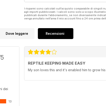
I risparmi sono calcolati sull'acquisto comparabile di singoli
agli importi pubblicizzati. I calcoli sono solo a scopo illustrati
pubblicati durante l'abbonamento, se non diversamente indic
venga annullato nell'area Il mio account fino a 24 ore prima d
Dove leggere
Recensioni
/5
REPTILE KEEPING MADE EASY
My son loves this and it's enabled him to grow his 
i dei
13