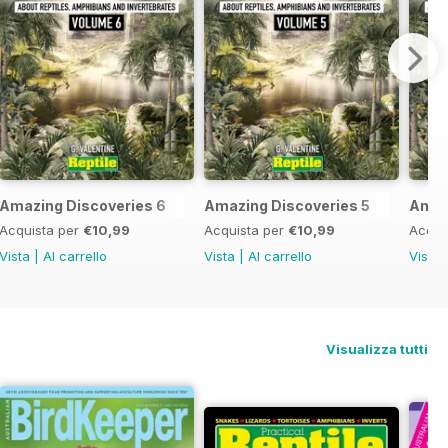
Amazing Discoveries 6
Amazing Discoveries 5
Amaz
Acquista per
€10,99
Acquista per
€10,99
Acqui
Vista
|
Al carrello
Vista
|
Al carrello
Vista
Visualizza tutti