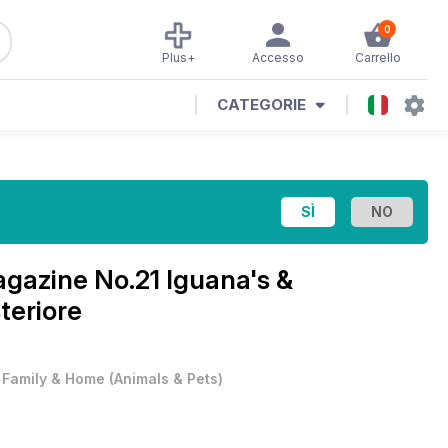
0
Plus+
Accesso
Carrello
CATEGORIE
Magazine
No.21 Iguana's &
teriore
•
Family & Home
(
Animals & Pets
)