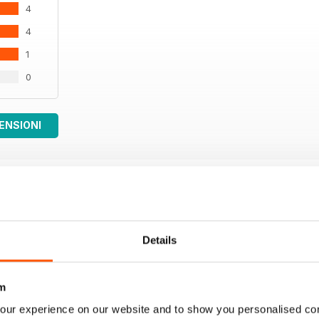
4
4
1
0
ENSIONI
Details
m
our experience on our website and to show you personalised co