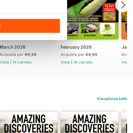
K
March 2026
February 2026
Janu
Acquista per
€4,99
Acquista per
€4,99
Acqui
Vista
|
Al carrello
Vista
|
Al carrello
Vista
Visualizza tutti