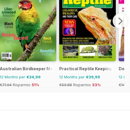
Australian Birdkeeper Magazine
Practical Reptile Keeping
Dogs
12 Months per
€34,99
12 Months per
€39,99
12 Mo
€71.94
Risparmio
51%
€59.88
Risparmio
33%
€14.9