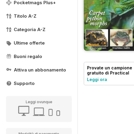
Pocketmags Plus+
Titolo A-Z
Categoria A-Z
Ultime offerte
Buoni regalo
Provate un
campione
Attiva un abbonamento
gratuito
di Practical
Reptile Keeping
Leggi ora
Supporto
Leggi ovunque
Modalità di pagamento