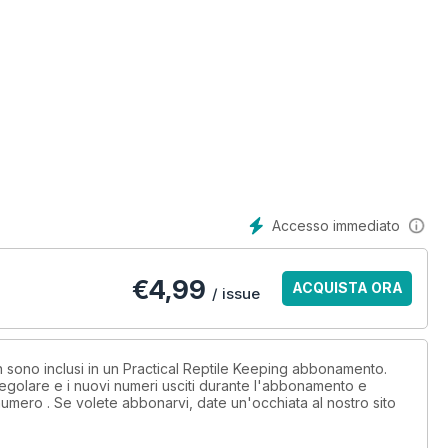
Accesso immediato
€
4,99
ACQUISTA ORA
/ issue
on sono inclusi in un Practical Reptile Keeping abbonamento.
egolare e i nuovi numeri usciti durante l'abbonamento e
umero . Se volete abbonarvi, date un'occhiata al nostro sito