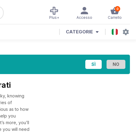
0
Plus+
Accesso
Carrello
CATEGORIE
rati
cky, knowing
ies of
rious as to how
 help you
’s more, you’ll
e you will need