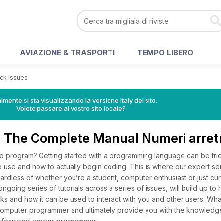
AVIAZIONE & TRASPORTI
TEMPO LIBERO
ack Issues
lmente si sta visualizzando la versione Italy del sito.
Volete passare al vostro sito locale?
 The Complete Manual Numeri arret
 to program? Getting started with a programming language can be tri
o use and how to actually begin coding. This is where our expert ser
ardless of whether you’re a student, computer enthusiast or just cu
going series of tutorials across a series of issues, will build up to
 and how it can be used to interact with you and other users. What
a computer programmer and ultimately provide you with the knowledg
ofessional career programmer.