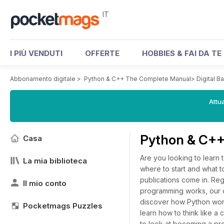
IT
I PIÙ VENDUTI
OFFERTE
HOBBIES & FAI DA TE
Abbonamento digitale
>
Python & C++ The Complete Manual
>
Digital B
Attua
Python & C++
Casa
Are you looking to learn
La mia biblioteca
where to start and what t
publications come in. Reg
Il mio conto
programming works, our on
discover how Python works
Pocketmags Puzzles
learn how to think like 
to look at becoming a pr