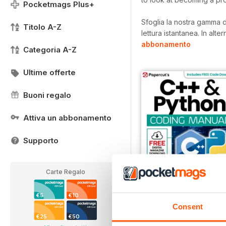
Pocketmags Plus+
Sfoglia la nostra gamma d
Titolo A-Z
lettura istantanea.
In alte
abbonamento
Categoria A-Z
Ultime offerte
Buoni regalo
Attiva un abbonamento
Supporto
Carte Regalo
€5
€10
Consent
€25
€50
Summer 2025