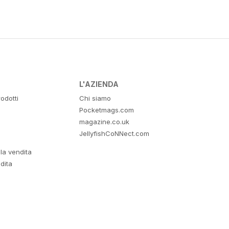
L'AZIENDA
odotti
Chi siamo
Pocketmags.com
magazine.co.uk
JellyfishCoNNect.com
lla vendita
dita