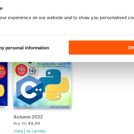
Buy for
€9,99
Buy for
€9,99
m
Vista
|
Al carrello
Vista
|
Al carrello
our experience on our website and to show you personalised co
 my personal information
O
Autumn 2022
Buy for
€9,99
Vista
|
Al carrello