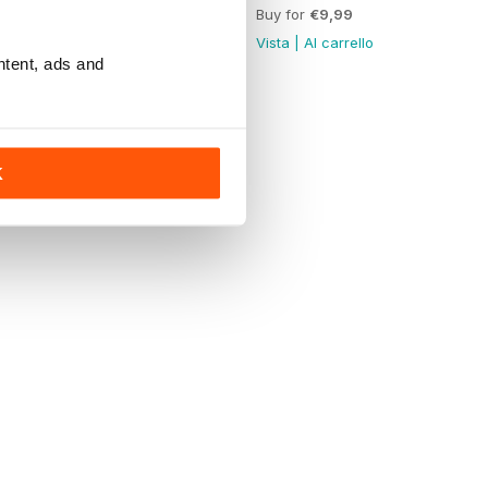
Buy for
€9,99
Buy for
€9,99
Vista
|
Al carrello
Vista
|
Al carrello
ntent, ads and
K