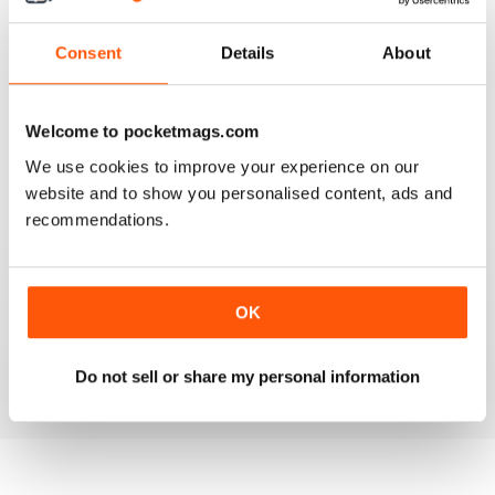
Consent
Details
About
GOOD REVIEW MAG
Canada’s magazine of book news and reviews, good
Welcome to pocketmags.com
for staying in touch with book reviews in Canada.
We use cookies to improve your experience on our
Recensito 08 luglio 2019
website and to show you personalised content, ads and
recommendations.
GREAT
OK
Grateful reviews of the latest books
Recensito 16 ottobre 2018
Do not sell or share my personal information