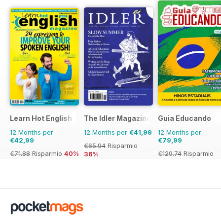
Learn Hot English
The Idler Magazine
Guia Educando
12 Months per
12 Months per
€41,99
12 Months per
€42,99
€79,99
€65.94
Risparmio
€71.88
Risparmio
40%
€129.74
Risparmio
36%
38%