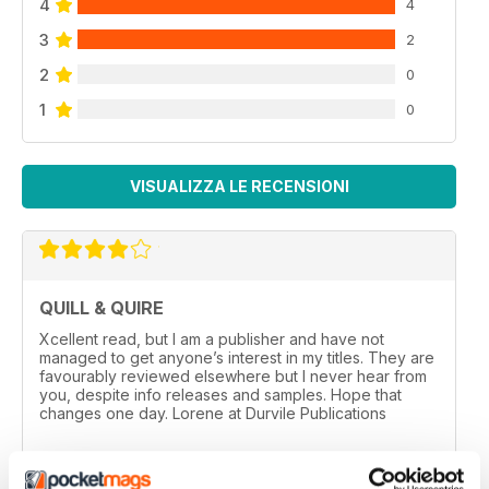
4
4
3
2
2
0
1
0
VISUALIZZA LE RECENSIONI
QUILL & QUIRE
Xcellent read, but I am a publisher and have not
managed to get anyone’s interest in my titles. They are
favourably reviewed elsewhere but I never hear from
you, despite info releases and samples. Hope that
changes one day. Lorene at Durvile Publications
Recensito 11 marzo 2020