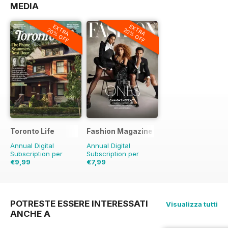
MEDIA
EXTRA
EXTRA
20% OFF
20% OFF
Toronto Life
Fashion Magazine
Annual Digital
Annual Digital
Subscription per
Subscription per
€9,99
€7,99
€95.88
Risparmio
€59.90
Risparmio
90%
87%
POTRESTE ESSERE INTERESSATI
Visualizza tutti
ANCHE A