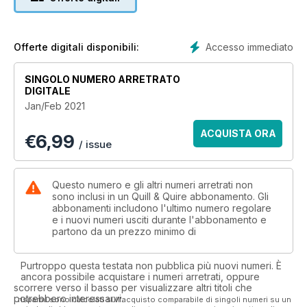
Accesso immediato
Offerte digitali disponibili:
SINGOLO NUMERO ARRETRATO
DIGITALE
Jan/Feb 2021
ACQUISTA ORA
€
6,99
/ issue
Questo numero e gli altri numeri arretrati non
sono inclusi in un Quill & Quire abbonamento. Gli
abbonamenti includono l'ultimo numero regolare
e i nuovi numeri usciti durante l'abbonamento e
partono da un prezzo minimo di
Purtroppo questa testata non pubblica più nuovi numeri. È
ancora possibile acquistare i numeri arretrati, oppure
scorrere verso il basso per visualizzare altri titoli che
potrebbero interessarvi.
I risparmi sono calcolati sull'acquisto comparabile di singoli numeri su un