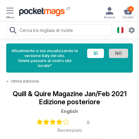
IT
0
Menu
Accesso
Carrello
Attualmente si sta visualizzando la
versione Italy del sito.
Volete passare al vostro sito
locale?
<
Ultima edizione
Quill & Quire Magazine
Jan/Feb 2021
Edizione posteriore
English
9
Recensioni