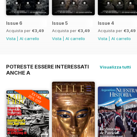
Issue 6
Issue 5
Issue 4
Acquista per
€3,49
Acquista per
€3,49
Acquista per
€3,49
Vista
|
Al carrello
Vista
|
Al carrello
Vista
|
Al carrello
POTRESTE ESSERE INTERESSATI
Visualizza tutti
ANCHE A
EXTRA
20% OFF