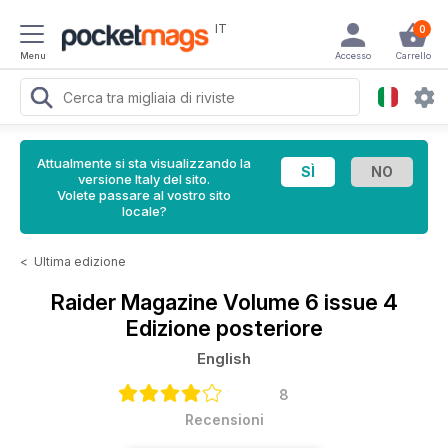
IT
0
Menu
Accesso
Carrello
Attualmente si sta visualizzando la
versione Italy del sito.
Volete passare al vostro sito
locale?
<
Ultima edizione
Raider Magazine
Volume 6 issue 4
Edizione posteriore
English
8
Recensioni