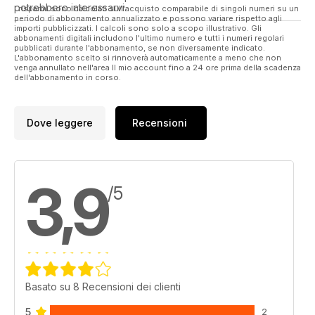
up close and personal look at the camouflage pattern that
potrebbero interessarvi.
I risparmi sono calcolati sull'acquisto comparabile di singoli numeri su un
everyone is raving about!
periodo di abbonamento annualizzato e possono variare rispetto agli
importi pubblicizzati. I calcoli sono solo a scopo illustrativo. Gli
abbonamenti digitali includono l'ultimo numero e tutti i numeri regolari
With our usual mix of reports, news and reviews this is an
pubblicati durante l'abbonamento, se non diversamente indicato.
issue that folk will be talking of for some time to come, and
L'abbonamento scelto si rinnoverà automaticamente a meno che non
venga annullato nell'area Il mio account fino a 24 ore prima della scadenza
once again the Raider Team have excelled themselves in
dell'abbonamento in corso.
what they’ve brought to the table. As always, I hope there will
be something here that will illuminate and entertain, and
believe me there is much, much more to come!
Dove leggere
Recensioni
Raider; Eye on the Target and Boots on the Ground!
3,9
/5
Basato su 8 Recensioni dei clienti
5
2