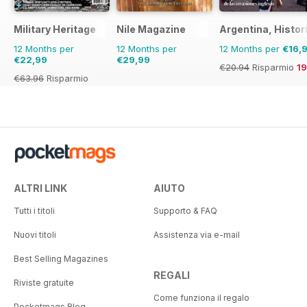
Military Heritage
Nile Magazine
Argentina, Histor
12 Months per
12 Months per
12 Months per
€16,
€22,99
€29,99
€20.94
Risparmio
1
€63.96
Risparmio
64%
ALTRI LINK
AIUTO
Tutti i titoli
Supporto & FAQ
Nuovi titoli
Assistenza via e-mail
Best Selling Magazines
REGALI
Riviste gratuite
Come funziona il regalo
Pocketmags Blog