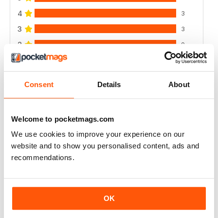
4
3
3
3
2
0
1
0
Consent
Details
About
VISUALIZZA LE RECENSIONI
Welcome to pocketmags.com
We use cookies to improve your experience on our
website and to show you personalised content, ads and
RAIDER
recommendations.
very good
Recensito 11 giugno 2020
OK