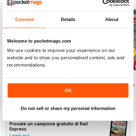
Consent
Details
About
Welcome to pocketmags.com
We use cookies to improve your experience on our
website and to show you personalised content, ads and
recommendations.
Jul-26
Jun-26
May-26
Acquista per
€5,99
Acquista per
€5,99
Acquista per
€5,99
OK
Vista
|
Al carrello
Vista
|
Al carrello
Vista
|
Al carrello
Do not sell or share my personal information
Provate un
campione gratuito
di Rail
Express
Leggi ora