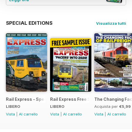
SPECIAL EDITIONS
Visualizza tutti
Rail Express - Special Edition - Free
Rail Express Free Sample Issue
The Changing Face
LIBERO
LIBERO
Acquista per
€5,99
Vista
|
Al carrello
Vista
|
Al carrello
Vista
|
Al carrello