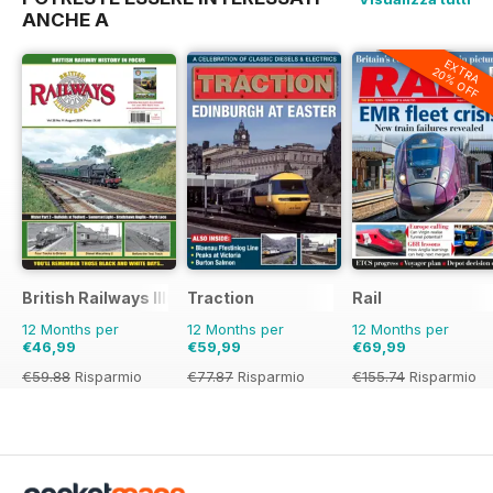
ANCHE A
EXTRA
20% OFF
British Railways Illustrated
Traction
Rail
12 Months per
12 Months per
12 Months per
€46,99
€59,99
€69,99
€59.88
Risparmio
€77.87
Risparmio
€155.74
Risparmio
22%
23%
55%