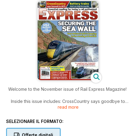
Welcome to the November issue of Rail Express Magazine!
Inside this issue includes: CrossCountry says goodbye to
read more
HSTs, Government scraps HS2 north of Birmingham, VTG Rail
unveils digital wagon plan and new National Rail Contracts for
XC and Avanti West Coast., DB Cargo UK restarts
SELEZIONARE IL FORMATO:
‘Stegosaurus’ wagon programme and much more!
Offerte digitali