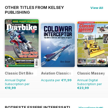
OTHER TITLES FROM KELSEY
View All
PUBLISHING
Classic Dirt Bike
Aviation Classics
Classic Massey
Annual Digital
Acquista per
€11,99
Annual Digital
Subscription per
Subscription per
€19,99
€23,99
€31.96
Risparmio
37%
€29.94
Risparmio
20%
POTRESTE ESSERE INTERESSATI
Visualizza tutti