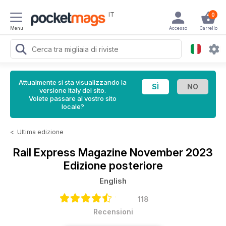
IT
0
Menu
Accesso
Carrello
Attualmente si sta visualizzando la
versione Italy del sito.
Volete passare al vostro sito
locale?
<
Ultima edizione
Rail Express Magazine
November 2023
Edizione posteriore
English
118
Recensioni