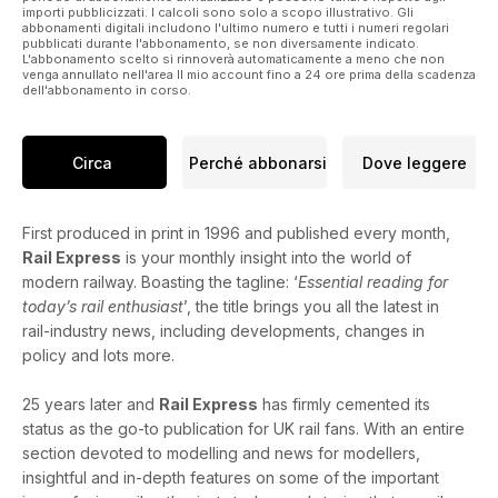
importi pubblicizzati. I calcoli sono solo a scopo illustrativo. Gli
abbonamenti digitali includono l'ultimo numero e tutti i numeri regolari
pubblicati durante l'abbonamento, se non diversamente indicato.
L'abbonamento scelto si rinnoverà automaticamente a meno che non
venga annullato nell'area Il mio account fino a 24 ore prima della scadenza
dell'abbonamento in corso.
Circa
Perché abbonarsi
Dove leggere
First produced in print in 1996 and published every month,
Rail Express
is your monthly insight into the world of
modern railway. Boasting the tagline: ‘
Essential reading for
today’s rail enthusiast
’, the title brings you all the latest in
rail-industry news, including developments, changes in
policy and lots more.
25 years later and
Rail Express
has firmly cemented its
status as the go-to publication for UK rail fans. With an entire
section devoted to modelling and news for modellers,
insightful and in-depth features on some of the important