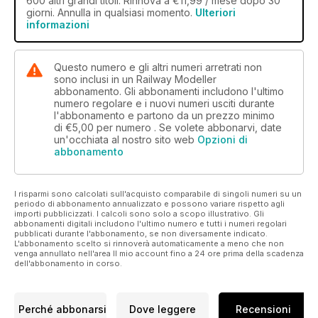
600 altri grandi titoli. Rinnova a €11,99 / mese dopo 30
giorni. Annulla in qualsiasi momento.
Ulteriori
informazioni
Questo numero e gli altri numeri arretrati non
sono inclusi in un Railway Modeller
abbonamento. Gli abbonamenti includono l'ultimo
numero regolare e i nuovi numeri usciti durante
l'abbonamento e partono da un prezzo minimo
di
€5,00
per numero . Se volete abbonarvi, date
un'occhiata al nostro sito web
Opzioni di
abbonamento
I risparmi sono calcolati sull'acquisto comparabile di singoli numeri su un
periodo di abbonamento annualizzato e possono variare rispetto agli
importi pubblicizzati. I calcoli sono solo a scopo illustrativo. Gli
abbonamenti digitali includono l'ultimo numero e tutti i numeri regolari
pubblicati durante l'abbonamento, se non diversamente indicato.
L'abbonamento scelto si rinnoverà automaticamente a meno che non
venga annullato nell'area Il mio account fino a 24 ore prima della scadenza
dell'abbonamento in corso.
Perché abbonarsi
Dove leggere
Recensioni