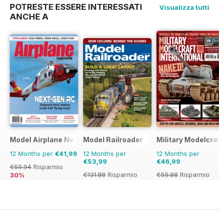
POTRESTE ESSERE INTERESSATI
Visualizza tutti
ANCHE A
Model Airplane News
Model Railroader
Military Modelcraf
12 Months per
€41,99
12 Months per
12 Months per
€53,99
€46,99
€59.94
Risparmio
€131.88
Risparmio
€59.88
Risparmio
30%
59%
22%