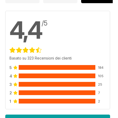
4,4
/5
Basato su 323 Recensioni dei clienti
5
184
4
105
3
25
2
7
1
2