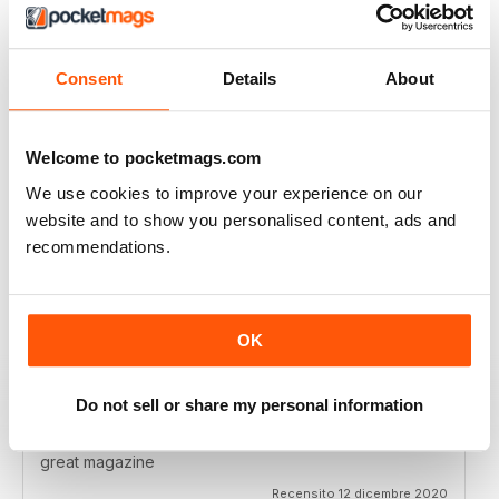
RAILWAY MODELLER
I really enjoy reading the magazine, especially as we
are all in lock down now.
Consent
Details
About
Recensito 11 febbraio 2021
Welcome to pocketmags.com
We use cookies to improve your experience on our
RAILWAY MODELLER
website and to show you personalised content, ads and
Good range of articles on model railway layouts,
recommendations.
information on new products and articles on how to
construct or modify items
Recensito 26 gennaio 2021
OK
Do not sell or share my personal information
RAILWAY MODELLER
great magazine
Recensito 12 dicembre 2020