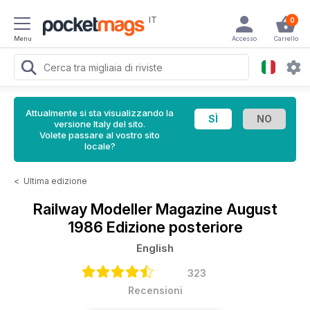
IT
0
Menu
Accesso
Carrello
Attualmente si sta visualizzando la
versione Italy del sito.
Volete passare al vostro sito
locale?
<
Ultima edizione
Railway Modeller Magazine
August
1986 Edizione posteriore
English
323
Recensioni