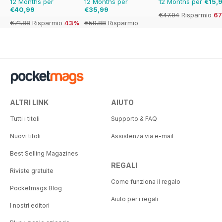
12 Months per
12 Months per
12 Months per
€15,
€40,99
€35,99
€47.94
Risparmio
6
€71.88
Risparmio
43%
€59.88
Risparmio
40%
ALTRI LINK
AIUTO
Tutti i titoli
Supporto & FAQ
Nuovi titoli
Assistenza via e-mail
Best Selling Magazines
REGALI
Riviste gratuite
Come funziona il regalo
Pocketmags Blog
Aiuto per i regali
I nostri editori