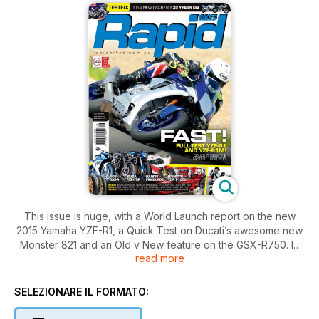
This issue is huge, with a World Launch report on the new
2015 Yamaha YZF-R1, a Quick Test on Ducati’s awesome new
Monster 821 and an Old v New feature on the GSX-R750. In
read more
Tweaked, we have a wicked ‘Fightered Hayabusa, Honda
Harris Four from Germany, as well as a NOS Gixer Thou and
KRAVE custom R1.
SELEZIONARE IL FORMATO:
In Tech Tips, we add a Ventura rack and bag system to your