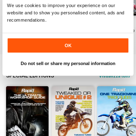
We use cookies to improve your experience on our
website and to show you personalised content, ads and
recommendations.
Issue#104 2016
Issue#103 2016
Issue#102 2016
Acquista per
€3,49
Acquista per
€3,49
Acquista per
€3,49
Vista
|
Al carrello
Vista
|
Al carrello
Vista
|
Al carrello
OK
Do not sell or share my personal information
SPECIAL EDITIONS
Visualizza tutti