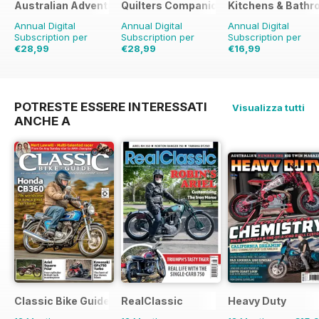
Australian Adventure Bike
Quilters Companion
Kitchens & Bathr
Annual Digital
Annual Digital
Annual Digital
Subscription per
Subscription per
Subscription per
€28,99
€28,99
€16,99
€41.94
Risparmio
31%
€41.94
Risparmio
31%
€23.96
Risparmio
29%
POTRESTE ESSERE INTERESSATI
Visualizza tutti
ANCHE A
Classic Bike Guide
RealClassic
Heavy Duty