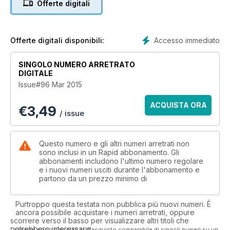
Offerte digitali
bike and in Workshop, we talk setting up your shed. We’ve
also got a feature on the Benaraby Drags as well as the
International Island Classic. Plus all the regulars such as Jeff’s
Aprilia RS250, Project Hayabusa ‘The Short Bus’ with Mick
Accesso immediato
Offerte digitali disponibili:
Withers and Kris’ Triumph Daytona 675R. There’s a Tyre Test
on the Metzeler M7 RRs, including Tech Time, with reader
SINGOLO NUMERO ARRETRATO
questions answered. We’ve also ET for your drag racing fix
DIGITALE
and all the regular columns with Ned Shaw, Mark Stenberg
Issue#96 Mar 2015
and Dave Manning.
ACQUISTA ORA
€
3,49
In the Knee Down track section you’ll find columns by Steve
/ issue
Brouggy, Andrew Pitt, Don Cox and Emma Bailey of EJB
Exercise Physiology. Then in Getting Started, we’ve got a full
wrap on Stay Upright’s Advanced 1 Skills course.
Questo numero e gli altri numeri arretrati non
sono inclusi in un Rapid abbonamento. Gli
abbonamenti includono l'ultimo numero regolare
e i nuovi numeri usciti durante l'abbonamento e
partono da un prezzo minimo di
Purtroppo questa testata non pubblica più nuovi numeri. È
ancora possibile acquistare i numeri arretrati, oppure
scorrere verso il basso per visualizzare altri titoli che
potrebbero interessarvi.
I risparmi sono calcolati sull'acquisto comparabile di singoli numeri su un