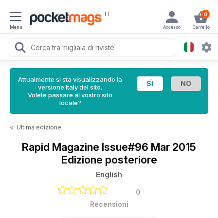
IT
0
Menu
Accesso
Carrello
Attualmente si sta visualizzando la
versione Italy del sito.
Volete passare al vostro sito
locale?
<
Ultima edizione
Rapid Magazine
Issue#96 Mar 2015
Edizione posteriore
English
0
Recensioni