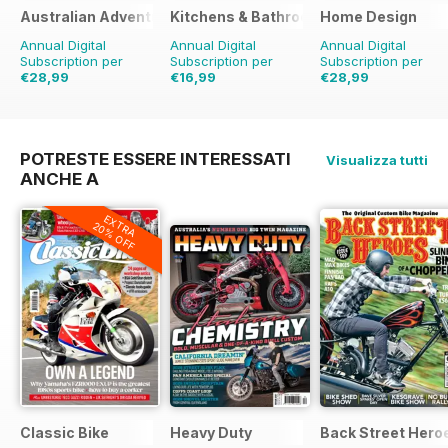
Australian Adventure Bike
Kitchens & Bathrooms Quarterly
Home Design
Annual Digital
Annual Digital
Annual Digital
Subscription per
Subscription per
Subscription per
€28,99
€16,99
€28,99
€41.94
Risparmio
31%
€23.96
Risparmio
€41.94
Risparmio
31
29%
POTRESTE ESSERE INTERESSATI
Visualizza tutti
ANCHE A
EXTRA
20% OFF
Classic Bike
Heavy Duty
Back Street Hero