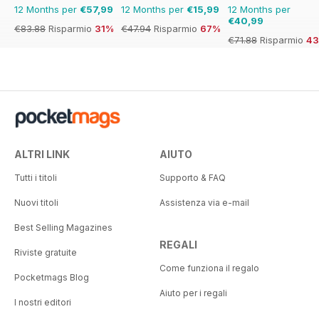
12 Months per
€57,99
12 Months per
€15,99
12 Months per
€40,99
€83.88
Risparmio
31%
€47.94
Risparmio
67%
€71.88
Risparmio
4
ALTRI LINK
AIUTO
Tutti i titoli
Supporto & FAQ
Nuovi titoli
Assistenza via e-mail
Best Selling Magazines
REGALI
Riviste gratuite
Come funziona il regalo
Pocketmags Blog
Aiuto per i regali
I nostri editori