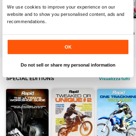
We use cookies to improve your experience on our
website and to show you personalised content, ads and
recommendations.
Issue#104 2016
Issue#103 2016
Issue#102 2016
Acquista per
€3,49
Acquista per
€3,49
Acquista per
€3,49
Vista
|
Al carrello
Vista
|
Al carrello
Vista
|
Al carrello
OK
Do not sell or share my personal information
SPECIAL EDITIONS
Visualizza tutti