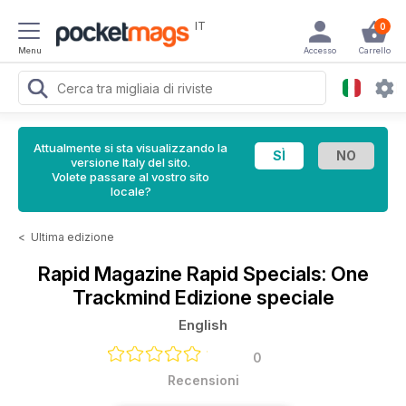
IT
0
Menu
Accesso
Carrello
Attualmente si sta visualizzando la
versione Italy del sito.
Volete passare al vostro sito
locale?
<
Ultima edizione
Rapid Magazine
Rapid Specials: One
Trackmind Edizione speciale
English
0
Recensioni