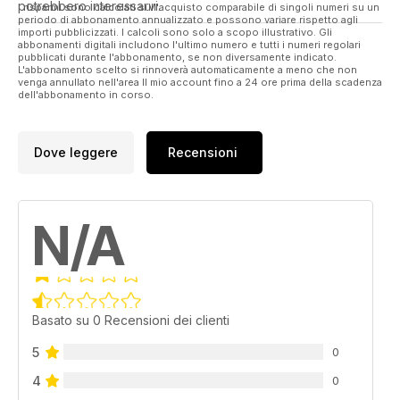
potrebbero interessarvi.
I risparmi sono calcolati sull'acquisto comparabile di singoli numeri su un
periodo di abbonamento annualizzato e possono variare rispetto agli
importi pubblicizzati. I calcoli sono solo a scopo illustrativo. Gli
abbonamenti digitali includono l'ultimo numero e tutti i numeri regolari
pubblicati durante l'abbonamento, se non diversamente indicato.
L'abbonamento scelto si rinnoverà automaticamente a meno che non
venga annullato nell'area Il mio account fino a 24 ore prima della scadenza
dell'abbonamento in corso.
Dove leggere
Recensioni
N/A
Basato su 0 Recensioni dei clienti
5
0
4
0