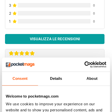
3
0
2
0
1
0
VISUALIZZA LE RECENSIONI
AWESOME
The nice thing about this yearly addition is it's always
filled with great projects, helicopters and jets.
Consent
Details
About
I guess you can call it eye candy but I get this every
year it's worth every penny. Just great stuff. Highly
recommended
it.
Welcome to pocketmags.com
Recensito 19 settembre 2020
We use cookies to improve your experience on our
website and to show you personalised content, ads and