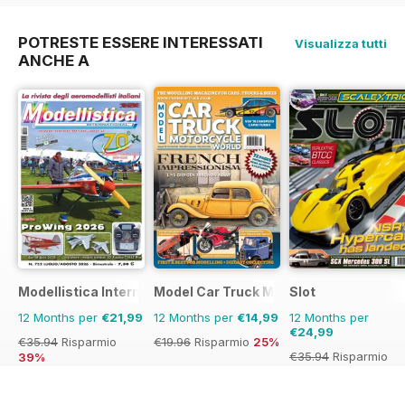
POTRESTE ESSERE INTERESSATI
Visualizza tutti
ANCHE A
Modellistica International
Model Car Truck Motorcycles World
Slot
12 Months per
€21,99
12 Months per
€14,99
12 Months per
€24,99
€35.94
Risparmio
€19.96
Risparmio
25%
€35.94
Risparmio
39%
30%