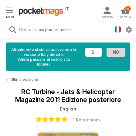
IT
0
Menu
Accesso
Carrello
Attualmente si sta visualizzando la
versione Italy del sito.
Volete passare al vostro sito
locale?
<
Ultima edizione
RC Turbine - Jets & Helicopter
Magazine
2011 Edizione posteriore
English
1 Recensioni