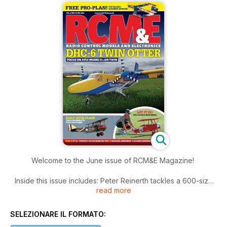
Welcome to the June issue of RCM&E Magazine!
Inside this issue includes: Peter Reinerth tackles a 600-size
read more
scale build of an Agusta A109A air ambulance, Topics in Keith
Jackson’s aerobatic column include the latest approach to
contra drive propulsion and the long- awaited YS Boxer
SELEZIONARE IL FORMATO:
engine, Our latest round up of model flying news and much