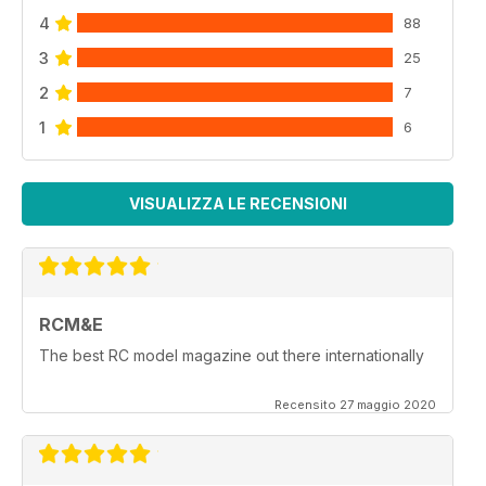
4
88
3
25
2
7
1
6
VISUALIZZA LE RECENSIONI
RCM&E
The best RC model magazine out there internationally
Recensito 27 maggio 2020