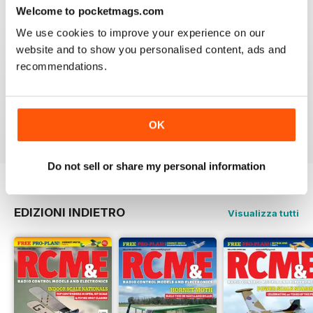
Welcome to pocketmags.com
We use cookies to improve your experience on our
website and to show you personalised content, ads and
RCM&E
recommendations.
Nice magazine focusing various aspects of
aeromodelling.
Recensito 13 aprile 2020
OK
Do not sell or share my personal information
EDIZIONI INDIETRO
Visualizza tutti