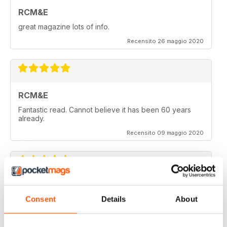
RCM&E
great magazine lots of info.
Recensito 26 maggio 2020
RCM&E
Fantastic read. Cannot believe it has been 60 years
already.
Recensito 09 maggio 2020
RCM&E
Consent
Details
About
New editor is doing a great job. Top mag
Recensito 23 aprile 2020