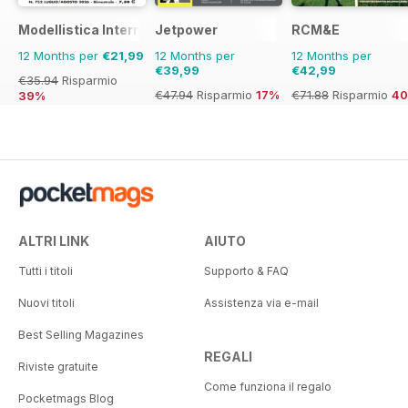
Modellistica International
Jetpower
RCM&E
12 Months per
€21,99
12 Months per
12 Months per
€39,99
€42,99
€35.94
Risparmio
€47.94
Risparmio
17%
€71.88
Risparmio
4
39%
ALTRI LINK
AIUTO
Tutti i titoli
Supporto & FAQ
Nuovi titoli
Assistenza via e-mail
Best Selling Magazines
REGALI
Riviste gratuite
Come funziona il regalo
Pocketmags Blog