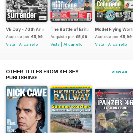
VE Day - 70th Anniversary Special
The Battle of Britain
Model Flying Wor
Acquista per
€5,99
Acquista per
€5,99
Acquista per
€5,99
Vista
|
Al carrello
Vista
|
Al carrello
Vista
|
Al carrello
OTHER TITLES FROM KELSEY
View All
PUBLISHING