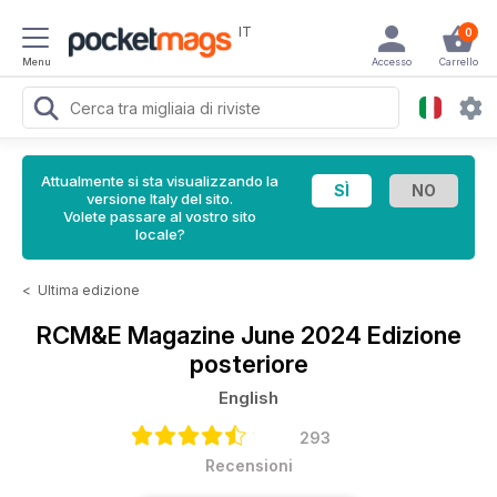
IT
0
Menu
Accesso
Carrello
Attualmente si sta visualizzando la
versione Italy del sito.
Volete passare al vostro sito
locale?
<
Ultima edizione
RCM&E Magazine
June 2024 Edizione
posteriore
English
293
Recensioni