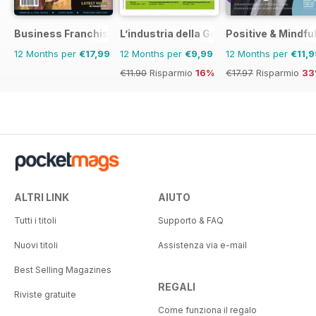
Business Franchise Australia&NZ
L’industria della Gomma
Positive & Mindfu
12 Months per
€17,99
12 Months per
€9,99
12 Months per
€11,9
€11.90
Risparmio
16%
€17.97
Risparmio
33
ALTRI LINK
AIUTO
Tutti i titoli
Supporto & FAQ
Nuovi titoli
Assistenza via e-mail
Best Selling Magazines
REGALI
Riviste gratuite
Come funziona il regalo