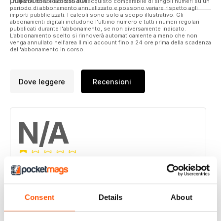
potrebbero interessarvi.
I risparmi sono calcolati sull'acquisto comparabile di singoli numeri su un
periodo di abbonamento annualizzato e possono variare rispetto agli
importi pubblicizzati. I calcoli sono solo a scopo illustrativo. Gli
abbonamenti digitali includono l'ultimo numero e tutti i numeri regolari
pubblicati durante l'abbonamento, se non diversamente indicato.
L'abbonamento scelto si rinnoverà automaticamente a meno che non
venga annullato nell'area Il mio account fino a 24 ore prima della scadenza
dell'abbonamento in corso.
Dove leggere
Recensioni
N/A
Basato su 0 Recensioni dei clienti
5
0
Consent
Details
About
4
0