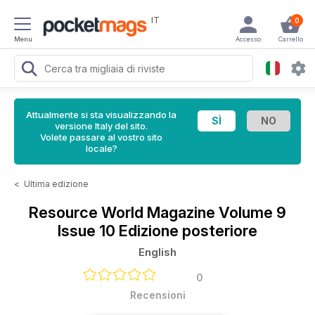
IT
0
Menu
Accesso
Carrello
Attualmente si sta visualizzando la
versione Italy del sito.
Volete passare al vostro sito
locale?
<
Ultima edizione
Resource World Magazine
Volume 9
Issue 10 Edizione posteriore
English
0
Recensioni