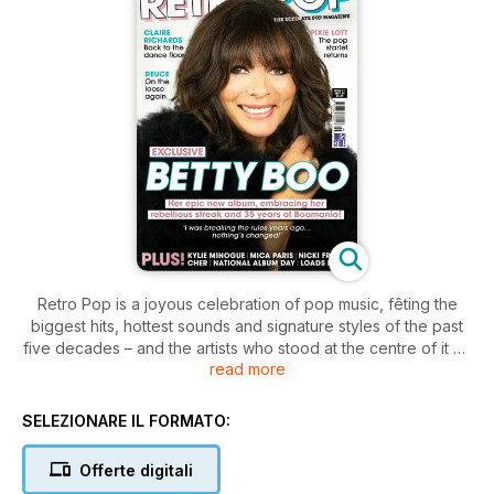
Retro Pop is a joyous celebration of pop music, fêting the
biggest hits, hottest sounds and signature styles of the past
five decades – and the artists who stood at the centre of it all!
read more
Every month, we bring you 100 pages of pop nostalgia,
featuring exclusive chats with the world’s premier acts, who
SELEZIONARE IL FORMATO:
candidly open up about their extraordinary successes and
detail their latest projects.
Offerte digitali