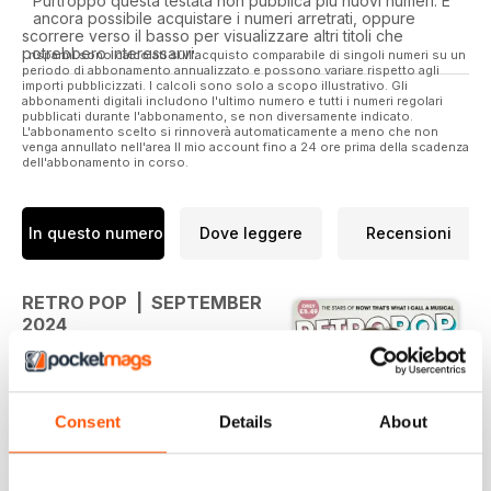
Purtroppo questa testata non pubblica più nuovi numeri. È
ancora possibile acquistare i numeri arretrati, oppure
scorrere verso il basso per visualizzare altri titoli che
potrebbero interessarvi.
I risparmi sono calcolati sull'acquisto comparabile di singoli numeri su un
periodo di abbonamento annualizzato e possono variare rispetto agli
importi pubblicizzati. I calcoli sono solo a scopo illustrativo. Gli
abbonamenti digitali includono l'ultimo numero e tutti i numeri regolari
pubblicati durante l'abbonamento, se non diversamente indicato.
L'abbonamento scelto si rinnoverà automaticamente a meno che non
venga annullato nell'area Il mio account fino a 24 ore prima della scadenza
dell'abbonamento in corso.
In questo numero
Dove leggere
Recensioni
RETRO POP | SEPTEMBER
2024
Two years since she returned to
the charts with her surprise 2022
LP, the brilliant ‘Boomerang’, Betty
Consent
Details
About
Boo bounces back this month with
‘Rip Up The Rulebook’ - a fierce
celebration of GRRRl power from