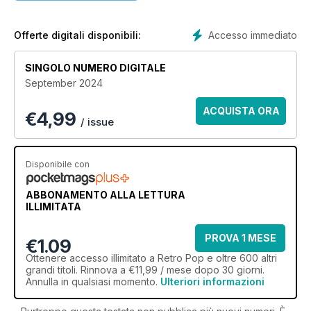
In every issue, you’ll also find bumper features, quick read
interviews, the latest news, release schedules, reviews and –
of course – our pop quiz!
Accesso immediato
Offerte digitali disponibili:
SINGOLO NUMERO DIGITALE
September 2024
ACQUISTA ORA
€
4,99
/ issue
Disponibile con
ABBONAMENTO ALLA LETTURA
ILLIMITATA
PROVA 1 MESE
€1.09
Ottenere
accesso illimitato
a Retro Pop e oltre 600 altri
grandi titoli. Rinnova a €11,99 / mese dopo 30 giorni.
Annulla in qualsiasi momento.
Ulteriori informazioni