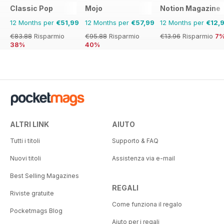
dives deep into the project in a
Classic Pop
Mojo
Notion Magazine
career-spanning interview.
All that and more in the latest issue
12 Months per
€51,99
12 Months per
€57,99
12 Months per
€12,
of RETROPOP!
€83.88
Risparmio
€95.88
Risparmio
€13.96
Risparmio
7
38%
40%
ALTRI LINK
AIUTO
Tutti i titoli
Supporto & FAQ
Nuovi titoli
Assistenza via e-mail
Best Selling Magazines
REGALI
Riviste gratuite
Come funziona il regalo
Pocketmags Blog
Aiuto per i regali