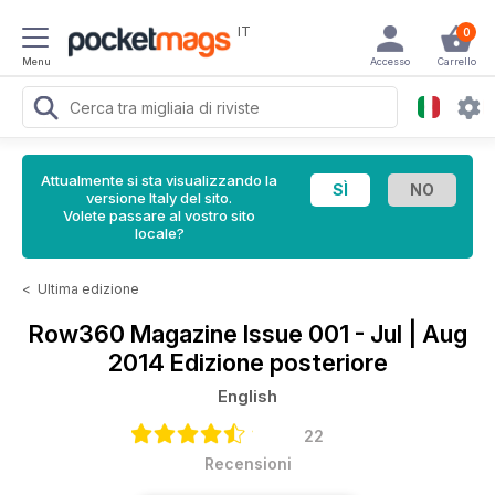
IT
0
Menu
Accesso
Carrello
Attualmente si sta visualizzando la
versione Italy del sito.
Volete passare al vostro sito
locale?
<
Ultima edizione
Row360 Magazine
Issue 001 - Jul | Aug
2014 Edizione posteriore
English
22
Recensioni