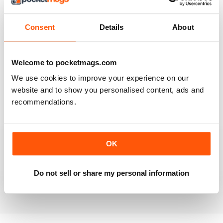
4
6
3
2
Consent
Details
About
2
0
1
0
Welcome to pocketmags.com
We use cookies to improve your experience on our
VISUALIZZA LE RECENSIONI
website and to show you personalised content, ads and
recommendations.
ROW360
OK
Love the imagery. Always hard to find new topics, but
great to learn about international athletes in particular.
Do not sell or share my personal information
Recensito 01 marzo 2021