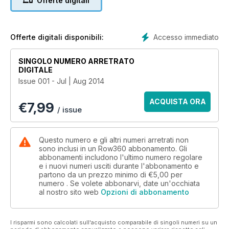
Offerte digitali
In this issue:
Pete Reed – the double Olympic champion tells of his return
to the top
Accesso immediato
Offerte digitali disponibili:
Chris O’Brien – Australia’s head coach explains his nation’s
approach to Rio 2016
SINGOLO NUMERO ARRETRATO
Steve Redgrave – the icon talks about his efforts to secure
DIGITALE
his legacy
Issue 001 - Jul | Aug 2014
Zoe de Toledo – the cox of the GB W8+ gives her verdict on
the state of women’s rowing
ACQUISTA ORA
€
7,99
Cayle Royce – the double amputee on rowing the Atlantic
/ issue
Questo numero e gli altri numeri arretrati non
sono inclusi in un Row360 abbonamento. Gli
abbonamenti includono l'ultimo numero regolare
e i nuovi numeri usciti durante l'abbonamento e
partono da un prezzo minimo di
€5,00
per
numero . Se volete abbonarvi, date un'occhiata
al nostro sito web
Opzioni di abbonamento
I risparmi sono calcolati sull'acquisto comparabile di singoli numeri su un