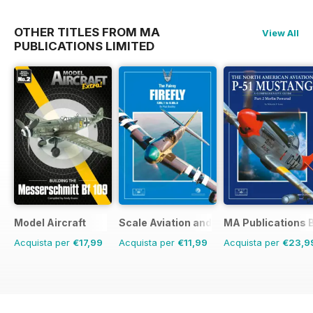
OTHER TITLES FROM MA
View All
PUBLICATIONS LIMITED
Model Aircraft
Scale Aviation and Military Modeller In
MA Publications 
Acquista per
€17,99
Acquista per
€11,99
Acquista per
€23,9