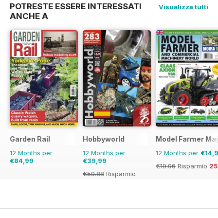
POTRESTE ESSERE INTERESSATI
Visualizza tutti
ANCHE A
Garden Rail
Hobbyworld
Model Farmer Ma
12 Months per
12 Months per
12 Months per
€14,
€84,99
€39,99
€19.96
Risparmio
2
€59.88
Risparmio
33%