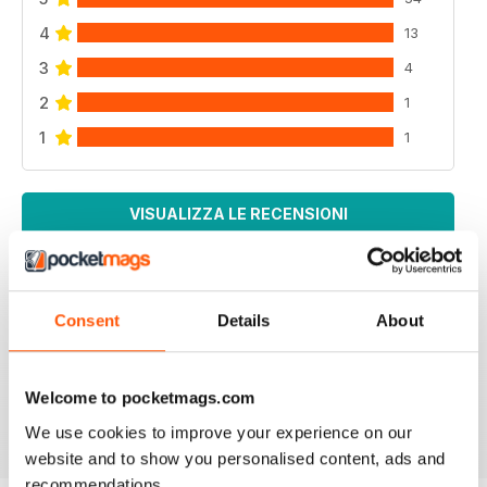
4
13
3
4
2
1
1
1
VISUALIZZA LE RECENSIONI
Consent
Details
About
SCALE MILITARY MODELLER INTERNAT
One of the best magazines for the Military Modeller.
Welcome to pocketmags.com
Recensito 30 aprile 2020
We use cookies to improve your experience on our
website and to show you personalised content, ads and
recommendations.