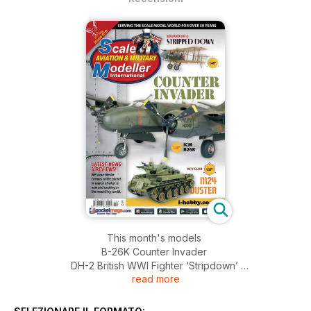
This month's models
B-26K Counter Invader
DH-2 British WWI Fighter ‘Stripdown’
read more
M42 DUSTER A1
Harrier GR7 / GR9A
Blackburn Skua