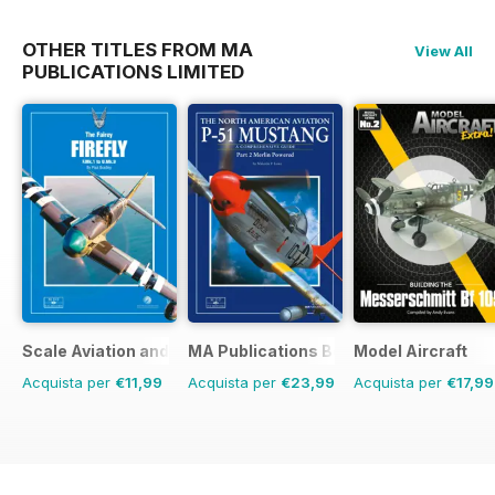
OTHER TITLES FROM MA
View All
PUBLICATIONS LIMITED
Scale Aviation and Military Modeller International (A)
MA Publications Bookstore
Model Aircraft
Acquista per
€11,99
Acquista per
€23,99
Acquista per
€17,99