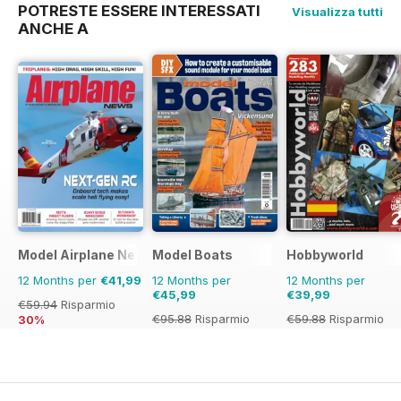
POTRESTE ESSERE INTERESSATI
Visualizza tutti
ANCHE A
Model Airplane News
Model Boats
Hobbyworld
12 Months per
€41,99
12 Months per
12 Months per
€45,99
€39,99
€59.94
Risparmio
€95.88
Risparmio
€59.88
Risparmio
30%
52%
33%