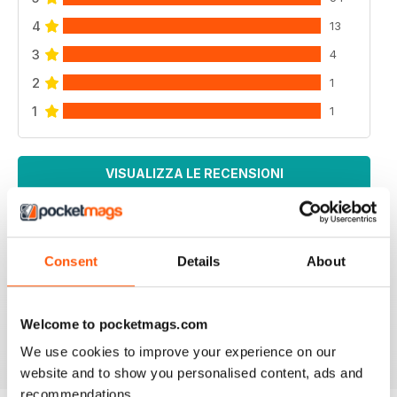
4
13
3
4
2
1
1
1
VISUALIZZA LE RECENSIONI
Consent
Details
About
SCALE MILITARY MODELLER INTERNAT
One of the best magazines for the Military Modeller.
Welcome to pocketmags.com
Recensito 30 aprile 2020
We use cookies to improve your experience on our
website and to show you personalised content, ads and
recommendations.