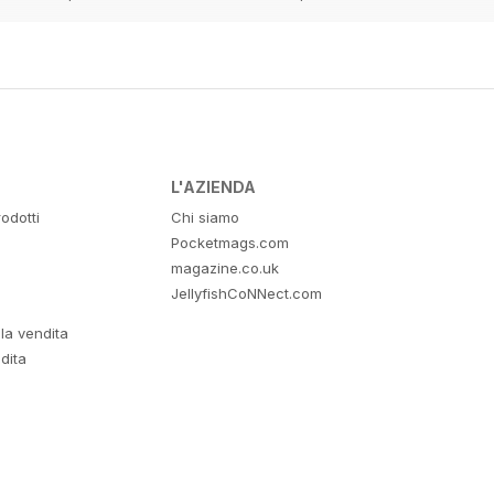
L'AZIENDA
odotti
Chi siamo
Pocketmags.com
magazine.co.uk
JellyfishCoNNect.com
lla vendita
dita