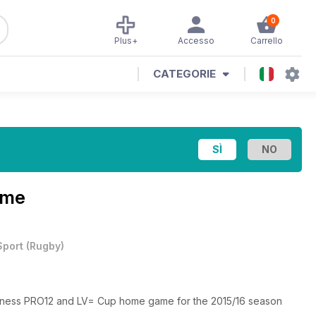
0
Plus+
Accesso
Carrello
CATEGORIE
mme
Sport
(
Rugby
)
inness PRO12 and LV= Cup home game for the 2015/16 season