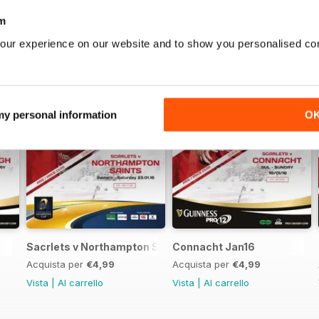
m
our experience on our website and to show you personalised co
 my personal information
O
Sacrlets v Northampton Saints
Connacht Jan16
Acquista per
€4,99
Acquista per
€4,99
Vista
|
Al carrello
Vista
|
Al carrello