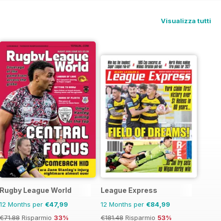
Visualizza tutti
Rugby League World
League Express
12 Months per
€47,99
12 Months per
€84,99
€71.88
Risparmio
33%
€181.48
Risparmio
53%