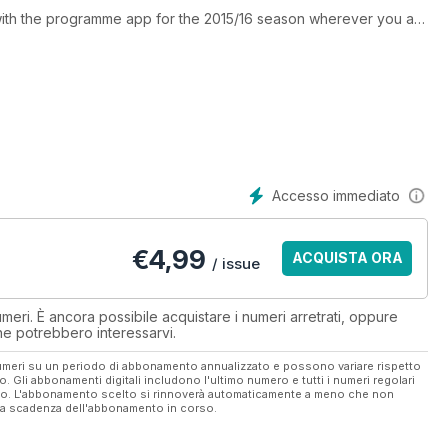
 with the programme app for the 2015/16 season wherever you are
tion which includes all PRO12 games, ERCC games or make a one-
Accesso immediato
€
4,99
ACQUISTA ORA
/ issue
eri. È ancora possibile acquistare i numeri arretrati, oppure
 che potrebbero interessarvi.
 numeri su un periodo di abbonamento annualizzato e possono variare rispetto
vo. Gli abbonamenti digitali includono l'ultimo numero e tutti i numeri regolari
ato. L'abbonamento scelto si rinnoverà automaticamente a meno che non
ella scadenza dell'abbonamento in corso.