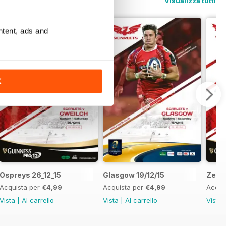
Visualizza tutti
ntent, ads and
K
Ospreys 26_12_15
Glasgow 19/12/15
Zebr
Acquista per
€4,99
Acquista per
€4,99
Acqui
Vista
|
Al carrello
Vista
|
Al carrello
Vista