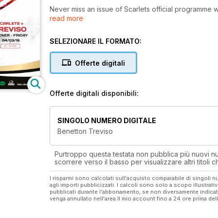
Never miss an issue of Scarlets official programme
read more
in the world. You can make a season long subscrip
off purchase.
SELEZIONARE IL FORMATO:
Offerte digitali
Offerte digitali disponibili:
SINGOLO NUMERO DIGITALE
Benetton Treviso
Purtroppo questa testata non pubblica più nuovi num
scorrere verso il basso per visualizzare altri titoli
I risparmi sono calcolati sull'acquisto comparabile di singoli
agli importi pubblicizzati. I calcoli sono solo a scopo illustrati
pubblicati durante l'abbonamento, se non diversamente indic
venga annullato nell'area Il mio account fino a 24 ore prima d