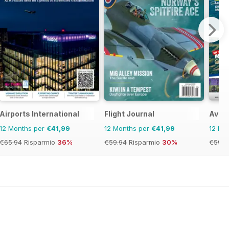
Airports International
Flight Journal
Aviat
12 Months per
€41,99
12 Months per
€41,99
12 Mo
€65.94
Risparmio
36%
€59.94
Risparmio
30%
€59.8