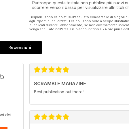
- Showreports
Purtroppo questa testata non pubblica più nuovi num
scorrere verso il basso per visualizzare altri titoli
I risparmi sono calcolati sull'acquisto comparabile di singoli
agli importi pubblicizzati. I calcoli sono solo a scopo illustrati
pubblicati durante l'abbonamento, se non diversamente indic
venga annullato nell'area Il mio account fino a 24 ore prima d
Recensioni
/5
SCRAMBLE MAGAZINE
Best publication out there!!
ni dei