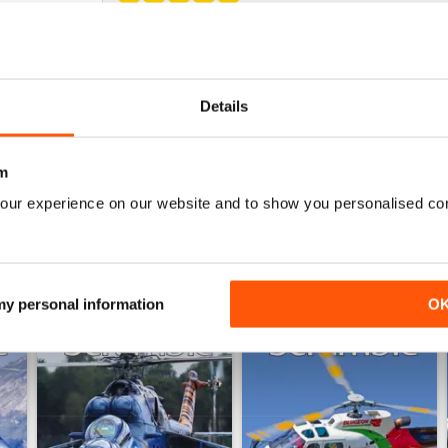
SCRAMBLE MAGAZINE
Great magazine for both the civil and military aviat
Details
m
our experience on our website and to show you personalised co
 my personal information
O