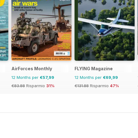
AirForces Monthly
FLYING Magazine
12 Months per
€57,99
12 Months per
€69,99
€83.88
Risparmio
31%
€131.88
Risparmio
47%