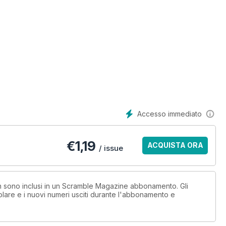
Dutch Aviation Society, held in Nieuwegein
s?
Aerea Colombiana, FAC) entered the supersonic jet era 1972. A
ca.
ant to present condensed histories of Israel’s combat aircraft.
Accesso immediato
y.
€
1,19
ACQUISTA ORA
/ issue
the World, civil and military.
ary.
non sono inclusi in un Scramble Magazine abbonamento. Gli
lare e i nuovi numeri usciti durante l'abbonamento e