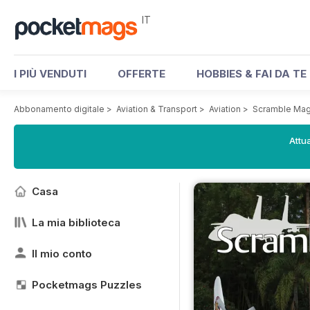
IT
I PIÙ VENDUTI
OFFERTE
HOBBIES & FAI DA TE
Abbonamento digitale
>
Aviation & Transport
>
Aviation
>
Scramble Mag
Attua
Casa
La mia biblioteca
Il mio conto
Pocketmags Puzzles