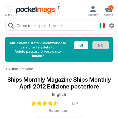
IT
0
Menu
Accesso
Carrello
Attualmente si sta visualizzando la
versione Italy del sito.
Volete passare al vostro sito
locale?
<
Ultima edizione
Ships Monthly Magazine
Ships Monthly
April 2012 Edizione posteriore
English
147
Recensioni