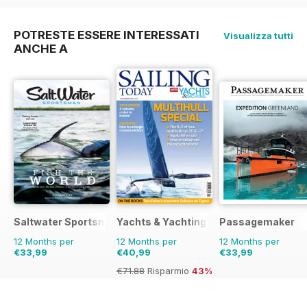
26%
40%
40%
POTRESTE ESSERE INTERESSATI
Visualizza tutti
ANCHE A
Saltwater Sportsman
Yachts & Yachting
Passagemaker
12 Months per
12 Months per
12 Months per
€33,99
€40,99
€33,99
€71.88
Risparmio
43%