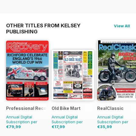
OTHER TITLES FROM KELSEY
View All
PUBLISHING
Professional Recovery Magazine
Old Bike Mart
RealClassic
Annual Digital
Annual Digital
Annual Digital
Subscription per
Subscription per
Subscription per
€79,99
€17,99
€35,99
€107.82
Risparmio
€29.88
Risparmio
€59.88
Risparmio