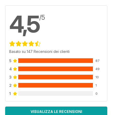
4,5
/5
Basato su 147 Recensioni dei clienti
5
87
4
49
3
10
2
1
1
0
VISUALIZZA LE RECENSIONI