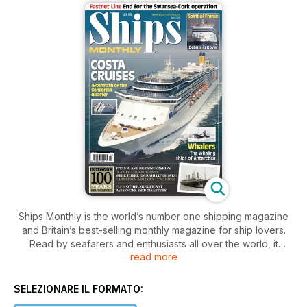
Ships Monthly is the world’s number one shipping magazine
and Britain’s best-selling monthly magazine for ship lovers.
Read by seafarers and enthusiasts all over the world, it
read more
contains a unique mix of shipping and maritime news, broken
down by ship type, with sections focussing on ferries, cruise
ships, warships, preserved vessels, tugs and cargo ships.
SELEZIONARE IL FORMATO: