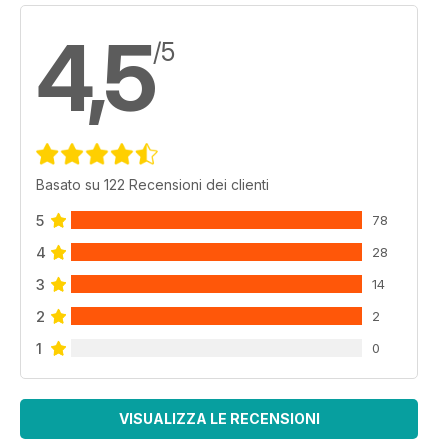
4,5
/5
Basato su 122 Recensioni dei clienti
5
78
4
28
3
14
2
2
1
0
VISUALIZZA LE RECENSIONI