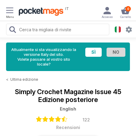
IT
0
Menu
Accesso
Carrello
Attualmente si sta visualizzando la
versione Italy del sito.
Volete passare al vostro sito
locale?
<
Ultima edizione
Simply Crochet Magazine
Issue 45
Edizione posteriore
English
122
Recensioni