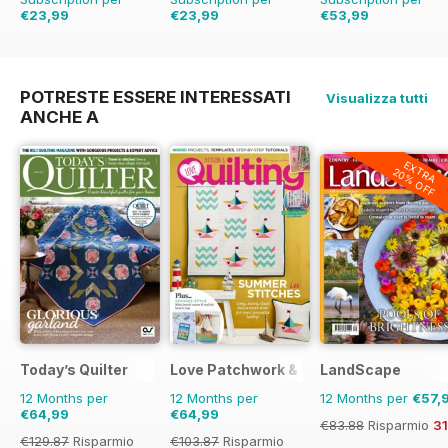
€23,99
€23,99
€53,99
€51.87
Risparmio
54%
€45.37
Risparmio
€97.86
Risparmio
4
47%
POTRESTE ESSERE INTERESSATI
Visualizza tutti
ANCHE A
EXTRA
20% OFF
Today’s Quilter
Love Patchwork & Quilting
LandScape
12 Months per
12 Months per
12 Months per
€57,
€64,99
€64,99
€83.88
Risparmio
3
€129.87
Risparmio
€103.87
Risparmio