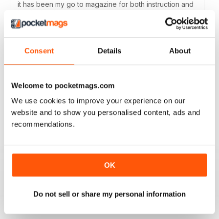
it has been my go to magazine for both instruction and
inspiration. I love it.
Recensito 24 settembre 2020
Consent
Details
About
SIMPLY CROCHET
Welcome to pocketmags.com
Very good
We use cookies to improve your experience on our
Recensito 05 agosto 2020
website and to show you personalised content, ads and
recommendations.
SIMPLY CROCHET
OK
Patterns are modern and easy to follow. Beautifully laid
out magazine which is a pleasure to read.
Do not sell or share my personal information
Recensito 13 febbraio 2020