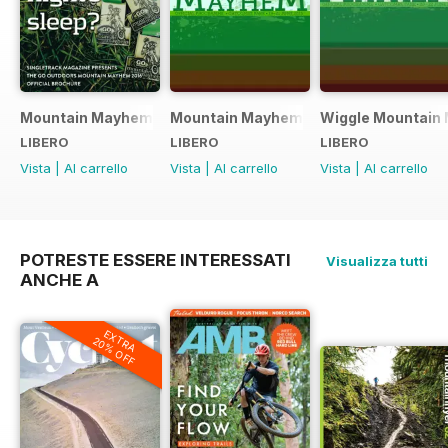
Mountain Mayhem 2016 Official Event Programme
Mountain Mayhem 2015 Official Even
Wiggle Mountain 
LIBERO
LIBERO
LIBERO
Vista
|
Al carrello
Vista
|
Al carrello
Vista
|
Al carrello
POTRESTE ESSERE INTERESSATI
Visualizza tutti
ANCHE A
EXTRA
20% OFF