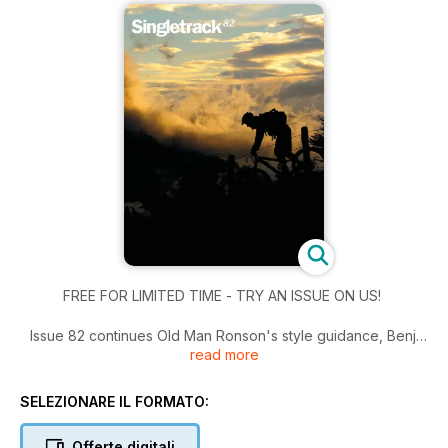
FREE FOR LIMITED TIME - TRY AN ISSUE ON US!
Issue 82 continues Old Man Ronson's style guidance, Benji
read more
and Greg grouptest all-rounder tyres. Chipps rides the
Croissant of Pain (clue: it's in Wales). Dave and Sim rock out
on the cliff edges of Italy's stunning Lake Garda. Plus, the
SELEZIONARE IL FORMATO:
usual array of Bike Tests, Classic Rides, and Jewel of the Isle
for your summer reading pleasure.
Offerte digitali