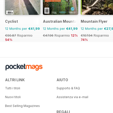
Cyclist
Australian Mountain Bike (AMB) Magaz
Mountain Flyer
12 Months per
€41,99
12 Months per
€41,99
12 Months per
€27,
€90.87
Risparmio
€47.96
Risparmio
12%
€107.94
Risparmio
54%
74%
ALTRI LINK
AIUTO
Tutti i titoli
Supporto & FAQ
Nuovi titoli
Assistenza via e-mail
Best Selling Magazines
REGALI