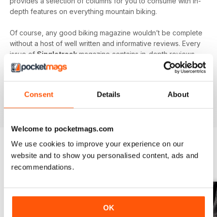
provides a selection of columns for you to consume with in-
depth features on everything mountain biking.
Of course, any good biking magazine wouldn’t be complete
without a host of well written and informative reviews. Every
issue of
Singletrack
magazine contains in-depth reviews
on a vast array of mountain biking gear - from starter bikes
to carbon fibre trail racers, plus trendy clothing and
accessories!
Consent
Details
About
Welcome to pocketmags.com
We use cookies to improve your experience on our
website and to show you personalised content, ads and
EDIZIONI INDIETRO
Visualizza tutti
recommendations.
OK