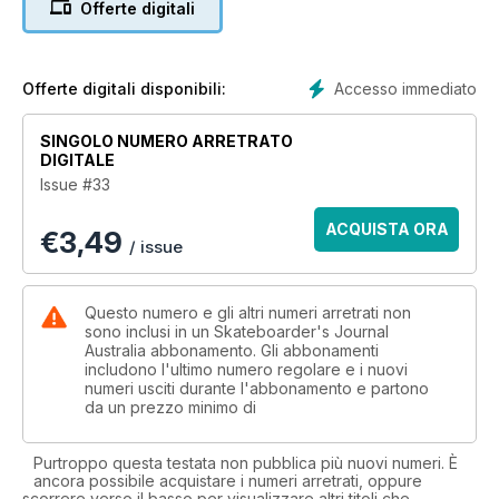
Offerte digitali
Accesso immediato
Offerte digitali disponibili:
SINGOLO NUMERO ARRETRATO
DIGITALE
Issue #33
ACQUISTA ORA
€
3,49
/ issue
Questo numero e gli altri numeri arretrati non
sono inclusi in un Skateboarder's Journal
Australia abbonamento. Gli abbonamenti
includono l'ultimo numero regolare e i nuovi
numeri usciti durante l'abbonamento e partono
da un prezzo minimo di
Purtroppo questa testata non pubblica più nuovi numeri. È
ancora possibile acquistare i numeri arretrati, oppure
scorrere verso il basso per visualizzare altri titoli che