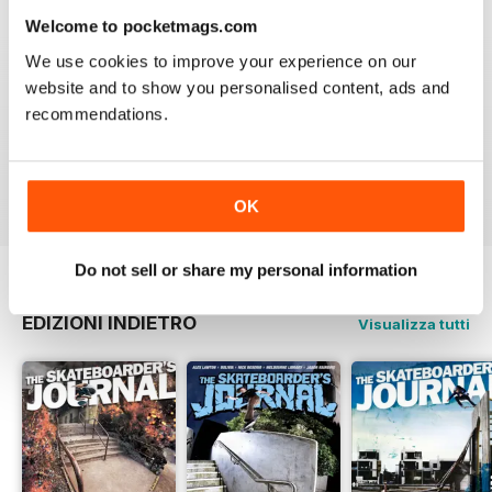
3
0
Welcome to pocketmags.com
2
0
We use cookies to improve your experience on our
website and to show you personalised content, ads and
1
0
recommendations.
VISUALIZZA LE RECENSIONI
OK
Do not sell or share my personal information
EDIZIONI INDIETRO
Visualizza tutti