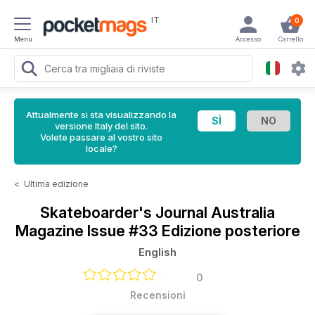
IT
0
Menu
Accesso
Carrello
Attualmente si sta visualizzando la
versione Italy del sito.
Volete passare al vostro sito
locale?
<
Ultima edizione
Skateboarder's Journal Australia
Magazine
Issue #33 Edizione posteriore
English
0
Recensioni