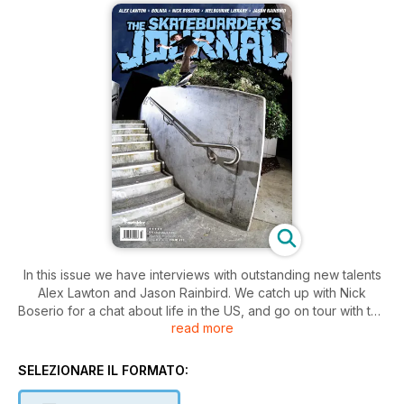
In this issue we have interviews with outstanding new talents
Alex Lawton and Jason Rainbird. We catch up with Nick
Boserio for a chat about life in the US, and go on tour with the
read more
Australian Nike team in Brisbane, DIY skatepark building in
Bolivia, and follow Jake Darwen as he travels to California
and Las Vegas with Shane O'Neill and friends.
SELEZIONARE IL FORMATO: