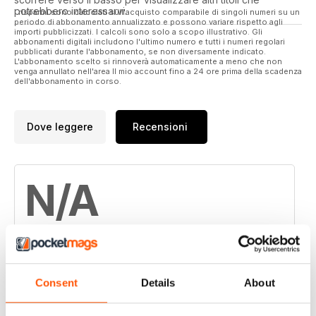
potrebbero interessarvi.
I risparmi sono calcolati sull'acquisto comparabile di singoli numeri su un
periodo di abbonamento annualizzato e possono variare rispetto agli
importi pubblicizzati. I calcoli sono solo a scopo illustrativo. Gli
abbonamenti digitali includono l'ultimo numero e tutti i numeri regolari
pubblicati durante l'abbonamento, se non diversamente indicato.
L'abbonamento scelto si rinnoverà automaticamente a meno che non
venga annullato nell'area Il mio account fino a 24 ore prima della scadenza
dell'abbonamento in corso.
Dove leggere
Recensioni
N/A
Basato su 0 Recensioni dei clienti
Consent
Details
About
5
0
4
0