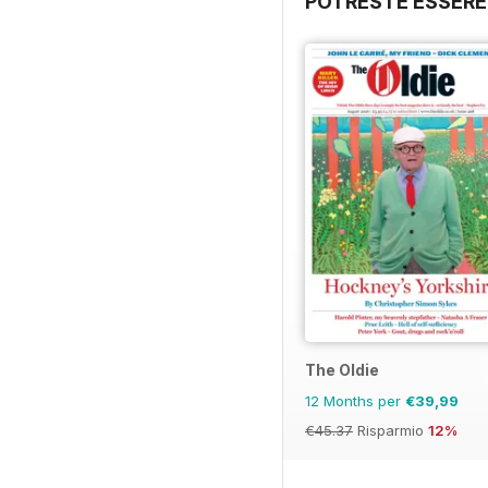
POTRESTE ESSERE
The Oldie
12 Months per
€39,99
€45.37
Risparmio
12%