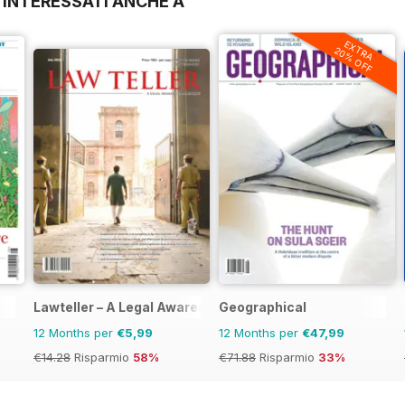
 INTERESSATI ANCHE A
EXTRA
20% OFF
Lawteller – A Legal Awareness Magazine
Geographical
12 Months per
€5,99
12 Months per
€47,99
€14.28
Risparmio
58%
€71.88
Risparmio
33%