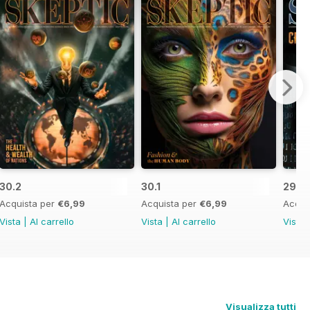
30.2
30.1
29.4
Acquista per
€6,99
Acquista per
€6,99
Acqui
Vista
|
Al carrello
Vista
|
Al carrello
Vista
Visualizza tutti