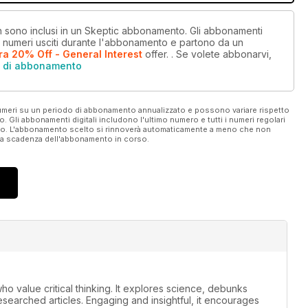
on sono inclusi in un Skeptic abbonamento. Gli abbonamenti
i numeri usciti durante l'abbonamento e partono da un
ra 20% Off - General Interest
offer.
. Se volete abbonarvi,
i di abbonamento
 numeri su un periodo di abbonamento annualizzato e possono variare rispetto
vo. Gli abbonamenti digitali includono l'ultimo numero e tutti i numeri regolari
ato. L'abbonamento scelto si rinnoverà automaticamente a meno che non
ella scadenza dell'abbonamento in corso.
ho value critical thinking. It explores science, debunks
earched articles. Engaging and insightful, it encourages