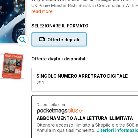
UK Prime Minister Rishi Sunak in Conversation With 
read more
Decisions? • Lessons About the Human Mind from Artific
Back to Outsmart, Sting, or Assist Us? • AI Will Not 
of Artificial General Intelligence • When It Comes to
SELEZIONARE IL FORMATO:
ARTICLES
Offerte digitali
Undercover at the Woo Festival • Bedbug Bedlam: Re
Sensationalism Keeps New York City’s Most Controver
Offerte digitali disponibili:
SINGOLO NUMERO ARRETRATO DIGITALE
29.1
Disponibile con
ABBONAMENTO ALLA LETTURA ILLIMITATA
Ottenere
accesso illimitato
a Skeptic e oltre 600 al
Annulla in qualsiasi momento.
Ulteriori informazi