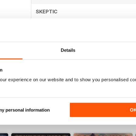
SKEPTIC
My father used to write for the Skeptic. I just can'
Details
SKEPTIC
m
I still miss moderated comment in the form of lette
our experience on our website and to show you personalised co
 my personal information
O