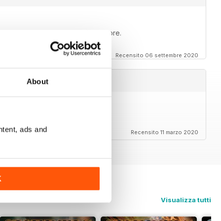
t seem to get into the writing anymore.
Recensito 06 settembre 2020
About
rs to the magazine.
ntent, ads and
Recensito 11 marzo 2020
K
Visualizza tutti