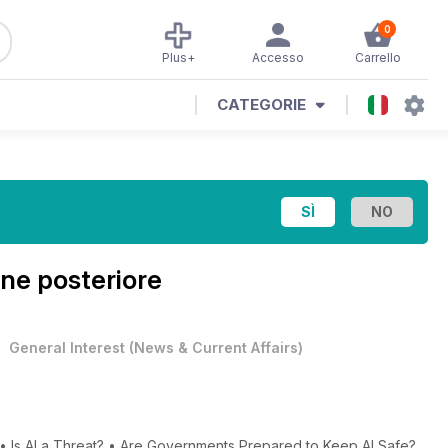
0
Plus+
Accesso
Carrello
CATEGORIE
one posteriore
•
General Interest
(
News & Current Affairs
)
• Is AI a Threat? • Are Governments Prepared to Keep AI Safe?