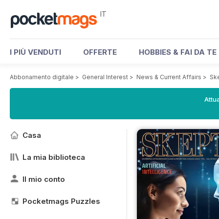
IT
I PIÙ VENDUTI
OFFERTE
HOBBIES & FAI DA TE
Abbonamento digitale
>
General Interest
>
News & Current Affairs
>
Sk
Attua
Casa
La mia biblioteca
Il mio conto
Pocketmags Puzzles