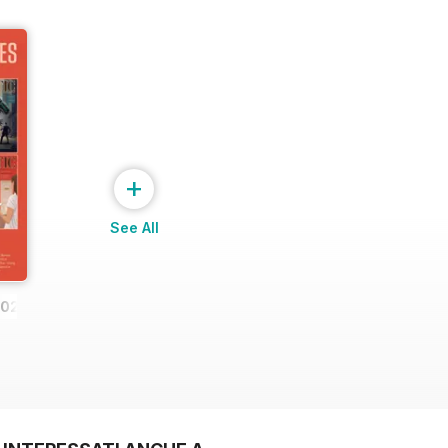
+
See All
2023