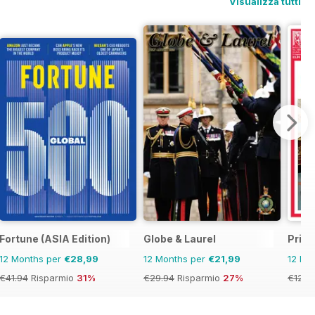
Visualizza tutti
Fortune (ASIA Edition)
Globe & Laurel
Priva
12 Months per
€28,99
12 Months per
€21,99
12 Mo
€41.94
Risparmio
31%
€29.94
Risparmio
27%
€129.