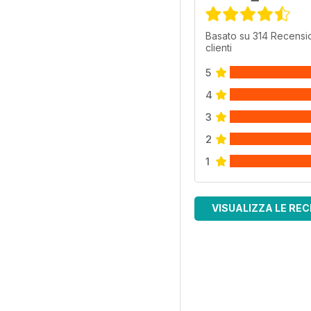
Basato su 314 Recensio
clienti
5
4
3
2
1
VISUALIZZA LE REC