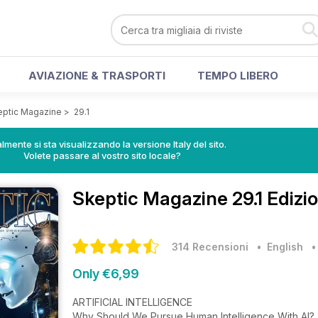
AVIAZIONE & TRASPORTI
TEMPO LIBERO
eptic Magazine
>
29.1
lmente si sta visualizzando la versione Italy del sito.
Volete passare al vostro sito locale?
Skeptic Magazine
29.1 Edizi
314 Recensioni
• English
Only €6,99
ARTIFICIAL INTELLIGENCE
Why Should We Pursue Human Intelligence With AI? 