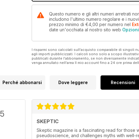
Questo numero e gli altri numeri arretrati n
includono l'ultimo numero regolare e i nuov
prezzo minimo di
€4,00
per numero
nel
Ext
date un'occhiata al nostro sito web
Opzion
I risparmi sono calcolati sull'acquisto comparabile di singoli
agli importi pubblicizzati. I calcoli sono solo a scopo illustrati
pubblicati durante l'abbonamento, se non diversamente indic
venga annullato nell'area Il mio account fino a 24 ore prima d
Perché abbonarsi
Dove leggere
Recensioni
/5
SKEPTIC
Skeptic magazine is a fascinating read for those w
pseudoscience, and challenges myths with well-res