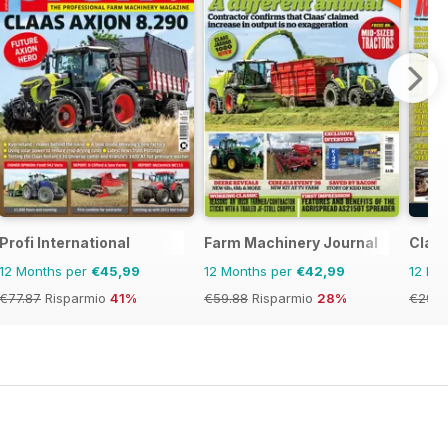
Profi International
Farm Machinery Journal
Clas
12 Months per
€45,99
12 Months per
€42,99
12 Mo
€77.87
Risparmio
41%
€59.88
Risparmio
28%
€29.9