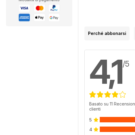
Perché abbonarsi
4,1
/5
Basato su 11 Recension
clienti
5
4