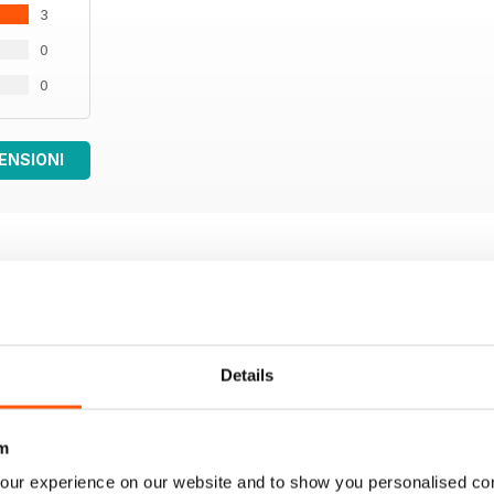
3
0
0
ENSIONI
Details
m
our experience on our website and to show you personalised co