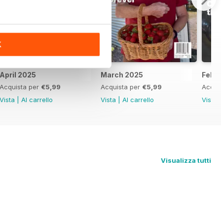
K
April 2025
March 2025
Febr
Acquista per
€5,99
Acquista per
€5,99
Acqui
Vista
|
Al carrello
Vista
|
Al carrello
Vista
Visualizza tutti