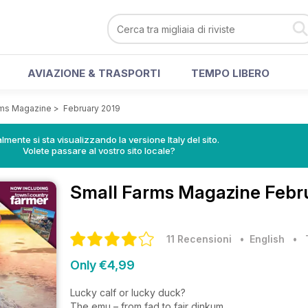
AVIAZIONE & TRASPORTI
TEMPO LIBERO
rms Magazine
>
February 2019
lmente si sta visualizzando la versione Italy del sito.
Volete passare al vostro sito locale?
Small Farms Magazine
Febru
11 Recensioni
• English
•
Only €4,99
Lucky calf or lucky duck?
The emu – from fad to fair dinkum