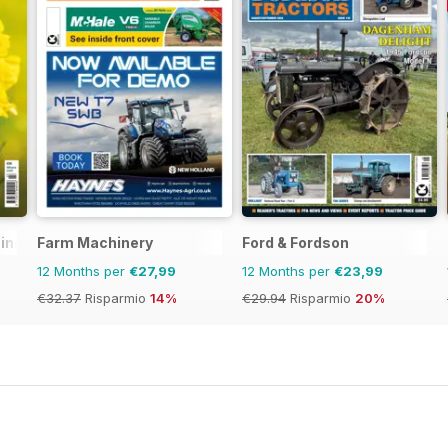
ine
Farm Machinery
Ford & Fordson
12 Months per
€27,99
12 Months per
€23,99
€32.37
Risparmio
14%
€29.94
Risparmio
20%