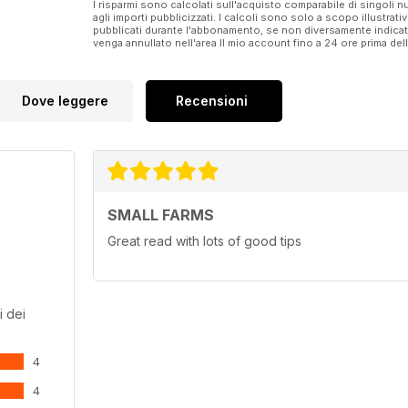
I risparmi sono calcolati sull'acquisto comparabile di singoli
Lifestyle
agli importi pubblicizzati. I calcoli sono solo a scopo illustrati
pubblicati durante l'abbonamento, se non diversamente indic
venga annullato nell'area Il mio account fino a 24 ore prima d
Dove leggere
Recensioni
SMALL FARMS
Great read with lots of good tips
i dei
4
4