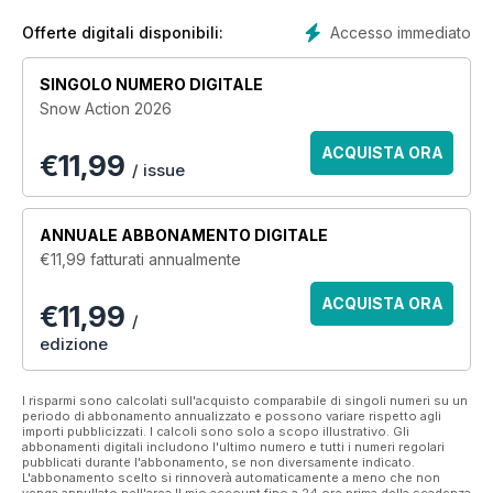
Accesso immediato
Offerte digitali disponibili:
SINGOLO NUMERO DIGITALE
Snow Action 2026
ACQUISTA ORA
€
11,99
/ issue
ANNUALE
ABBONAMENTO DIGITALE
€11,99
fatturati annualmente
ACQUISTA ORA
€11,99
/
edizione
I risparmi sono calcolati sull'acquisto comparabile di singoli numeri su un
periodo di abbonamento annualizzato e possono variare rispetto agli
importi pubblicizzati. I calcoli sono solo a scopo illustrativo. Gli
abbonamenti digitali includono l'ultimo numero e tutti i numeri regolari
pubblicati durante l'abbonamento, se non diversamente indicato.
L'abbonamento scelto si rinnoverà automaticamente a meno che non
venga annullato nell'area Il mio account fino a 24 ore prima della scadenza