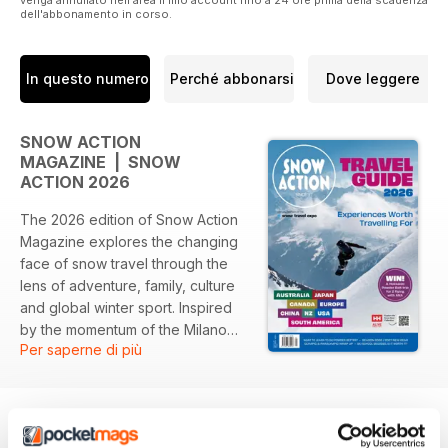
dell'abbonamento in corso.
In questo numero
Perché abbonarsi
Dove leggere
SNOW ACTION
MAGAZINE | SNOW
ACTION 2026
The 2026 edition of Snow Action
Magazine explores the changing
face of snow travel through the
lens of adventure, family, culture
and global winter sport. Inspired
by the momentum of the Milano
Per saperne di più
Cortina Winter Olympics and
Paralympics, this year’s magazine
captures a season where
Australians continue to embrace
international snow experiences