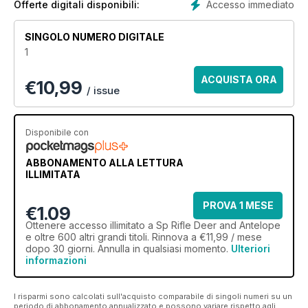
Accesso immediato
Offerte digitali disponibili:
SINGOLO NUMERO DIGITALE
1
ACQUISTA ORA
€
10,99
/ issue
Disponibile con
ABBONAMENTO ALLA LETTURA
ILLIMITATA
PROVA 1 MESE
€1.09
Ottenere
accesso illimitato
a Sp Rifle Deer and Antelope
e oltre 600 altri grandi titoli. Rinnova a €11,99 / mese
dopo 30 giorni. Annulla in qualsiasi momento.
Ulteriori
informazioni
I risparmi sono calcolati sull'acquisto comparabile di singoli numeri su un
periodo di abbonamento annualizzato e possono variare rispetto agli