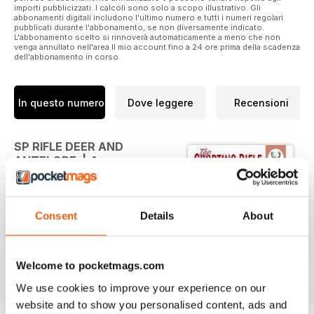
importi pubblicizzati. I calcoli sono solo a scopo illustrativo. Gli
abbonamenti digitali includono l'ultimo numero e tutti i numeri regolari
pubblicati durante l'abbonamento, se non diversamente indicato.
L'abbonamento scelto si rinnoverà automaticamente a meno che non
venga annullato nell'area Il mio account fino a 24 ore prima della scadenza
dell'abbonamento in corso.
In questo numero
Dove leggere
Recensioni
SP RIFLE DEER AND
ANTELOPE | 1
The Sporting Rifle book of Deer
and Antelope covers 39 species
Consent
Details
About
from across the world. From the
publishers of Sporting Rifle - the 4
weekly live quarry magazine.
Welcome to pocketmags.com
We use cookies to improve your experience on our
website and to show you personalised content, ads and