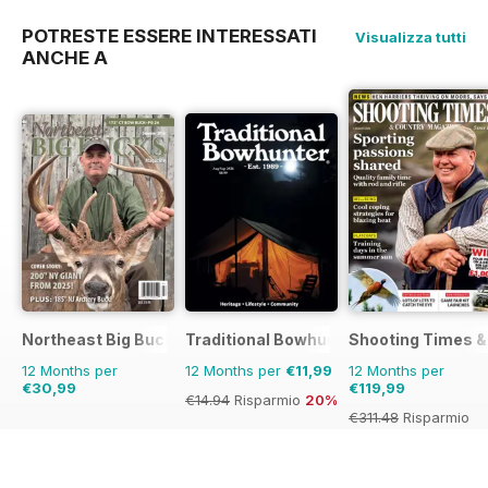
POTRESTE ESSERE INTERESSATI
Visualizza tutti
ANCHE A
Northeast Big Bucks
Traditional Bowhunter Magazine
Shooting Times &
12 Months per
12 Months per
€11,99
12 Months per
€30,99
€119,99
€14.94
Risparmio
20%
€311.48
Risparmio
61%