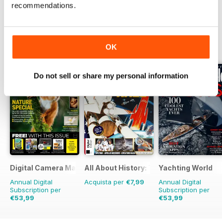
recommendations.
OTHER TITLES FROM FUTURE
View All
PUBLISHING LIMITED
OK
Do not sell or share my personal information
Digital Camera Magazine
All About History: The Space Race
Yachting World
Annual Digital
Acquista per
€7,99
Annual Digital
Subscription per
Subscription per
€53,99
€53,99
€103.87
Risparmio
€71.88
Risparmio
2
48%