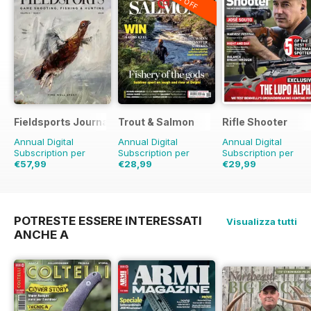
Fieldsports Journal
Trout & Salmon
Rifle Shooter
Annual Digital
Annual Digital
Annual Digital
Subscription per
Subscription per
Subscription per
€57,99
€28,99
€29,99
€101.94
Risparmio
€119.88
Risparmio
€65.94
Risparmio
43%
76%
55%
POTRESTE ESSERE INTERESSATI
Visualizza tutti
ANCHE A