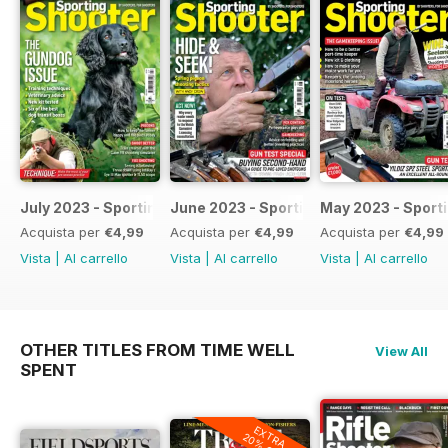
July 2023 - Sporting Shooter
June 2023 - Sporting Shooter
May 2023 - Sport
Acquista per
€4,99
Acquista per
€4,99
Acquista per
€4,99
Vista
|
Al carrello
Vista
|
Al carrello
Vista
|
Al carrello
OTHER TITLES FROM TIME WELL
View All
SPENT
EXTRA
20% OFF