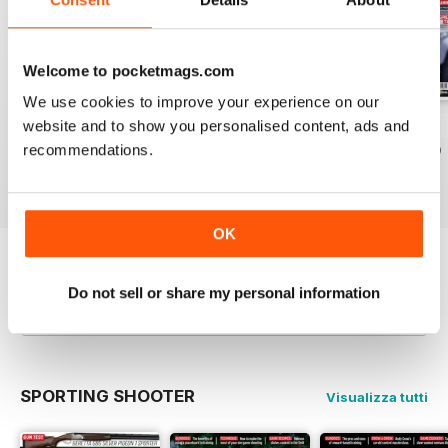
Welcome to pocketmags.com
We use cookies to improve your experience on our
website and to show you personalised content, ads and
Aug / 324
Jul / 323
Jun / 322
recommendations.
Acquista per
€9,99
Acquista per
€7,99
Acquista per
€7,99
Vista
|
Al carrello
Vista
|
Al carrello
Vista
|
Al carrello
OK
Provate un
campione gratuito
di Sporting
Do not sell or share my personal information
Gun
Leggi ora
SPORTING SHOOTER
Visualizza tutti