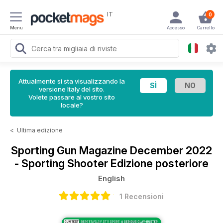
IT
0
Menu
Accesso
Carrello
Attualmente si sta visualizzando la
versione Italy del sito.
Volete passare al vostro sito
locale?
<
Ultima edizione
Sporting Gun Magazine
December 2022
- Sporting Shooter Edizione posteriore
English
1 Recensioni